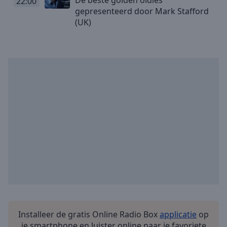
22:00
Playback
Rate
gepresenteerd door Mark Stafford
(UK)
Chapters
Chapters
Descriptions
descriptions
off
,
selected
Subtitles
subtitles
settings
,
opens
subtitles
settings
dialog
subtitles
Installeer de gratis Online Radio Box
applicatie
op
off
,
je smartphone en luister online naar je favoriete