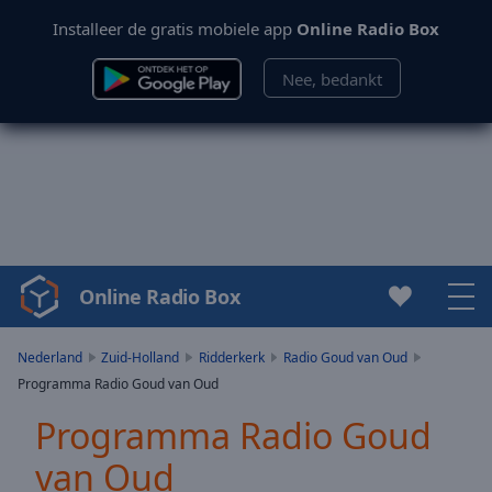
Installeer de gratis mobiele app
Online Radio Box
Nee, bedankt
Online Radio Box
Video
Player
is
Nederland
Zuid-Holland
Ridderkerk
Radio Goud van Oud
loading.
Programma Radio Goud van Oud
Play
Video
Programma Radio Goud
Play
van Oud
Skip
Backward