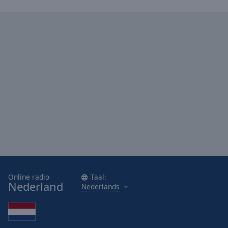
Area
Background
Color
Opacity
Font
Size
Text
Edge
Style
Online radio
Taal:
Font
Nederland
Nederlands
Family
Reset