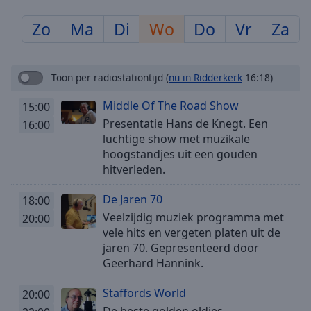
Skip
Forward
Zo
Ma
Di
Wo
Do
Vr
Za
Mute
Current
Time
0:00
Toon per radiostationtijd
(
nu in Ridderkerk
16:18)
/
Duration
-:-
Middle Of The Road Show
15:00
Loaded
:
Presentatie Hans de Knegt. Een
16:00
0.00%
luchtige show met muzikale
Stream
hoogstandjes uit een gouden
Type
LIVE
hitverleden.
Seek to
live,
De Jaren 70
18:00
currently
behind
Veelzijdig muziek programma met
20:00
live
LIVE
vele hits en vergeten platen uit de
Remaining
jaren 70. Gepresenteerd door
Time
-
Geerhard Hannink.
-:-
Staffords World
20:00
1x
De beste golden oldies