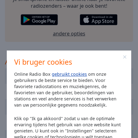
selected
radiozenders – waar je ook bent!
Audio
Track
andere opties
Picture-
in-
Picture
Fullscreen
This
Aanbevolen
Vi bruger cookies
is
a
Online Radio Box
gebruikt cookies
om onze
Sky Radio
modal
gebruikers de beste service te bieden. Voor
window.
favoriete radiostations en muziekgenres, de
Q-Music Limburg
favorieten van de gebruiker, beoordelingen van
Beginning
stations en veel andere services is het verwerken
van uw persoonlijke gegevens noodzakelijk.
of
Radio Decibel
dialog
Klik op "Ik ga akkoord" zodat u van de optimale
window.
SLAM!
ervaring tijdens het gebruik van onze website kunt
Escape
genieten. U kunt ook in "Instellingen" selecteren
will
Radio 10
welke cookies of technologieën u wilt toestaan.