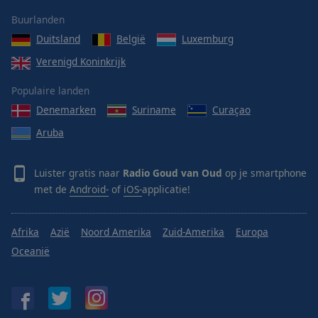
Done
Buurlanden
Close
Modal
Duitsland
België
Luxemburg
Dialog
End
Verenigd Koninkrijk
of
dialog
Populaire landen
window.
Denemarken
Suriname
Curaçao
Aruba
Luister gratis naar
Radio Goud van Oud
op je smartphone
met de
Android-
of
iOS-
applicatie!
Afrika
Azië
Noord Amerika
Zuid-Amerika
Europa
Oceanië