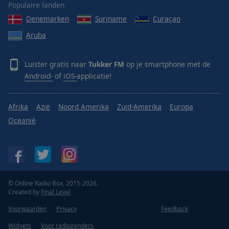
Populaire landen
Denemarken
Suriname
Curaçao
Aruba
Luister gratis naar
Tukker FM
op je smartphone met de
Android-
of
iOS-
applicatie!
Afrika
Azië
Noord Amerika
Zuid-Amerika
Europa
Oceanië
© Online Radio Box, 2015-2026.
Created by
Final Level
Voorwaarden
Privacy
Feedback
Widgets
Voor radiozenders