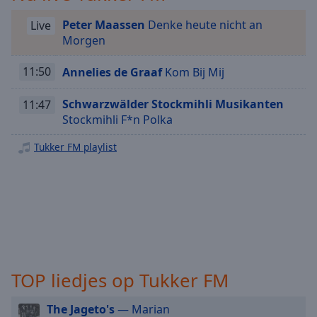
Playback
Rate
Peter Maassen
Denke heute nicht an
Live
Morgen
Chapters
Chapters
11:50
Annelies de Graaf
Kom Bij Mij
Descriptions
Schwarzwälder Stockmihli Musikanten
11:47
Stockmihli F*n Polka
descriptions
off
,
Tukker FM playlist
selected
Subtitles
subtitles
settings
,
opens
subtitles
settings
TOP liedjes op Tukker FM
dialog
subtitles
The Jageto's
— Marian
off
,