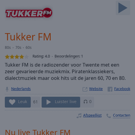
Skip
Forward
Mute
Current
Time
0:00
Tukker FM
/
Duration
-:-
80s
70s
60s
Loaded
:
0.00%
Rating:
4.0
Beoordelingen
:
1
Stream
Tukker FM is de radiozender voor Twente met een
Type
LIVE
zeer gevarieerde muziekmix. Piratenklassiekers,
Seek to
dialectmuziek maar ook hits uit de jaren 60, 70 en 80.
live,
currently
Nederlands
Website
behind
live
LIVE
Remaining
Leuk
61
Luister live
0
Time
-
-:-
Afspeellijst
Contacten
1x
Nu live Tukker FM