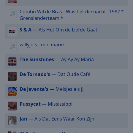
selected
Combo Wil de Bras - Was het die nacht _1982 *
Grenslanderteam *
Audio
Track
S & A
— Als Het Om de Liefde Gaat
Picture-
in-
Picture
willyjo's - m'n marie
Fullscreen
This
The Sunshines
— Ay Ay Ay Maria
is
a
De Tornado's
— Dat Oude Café
modal
window.
De Jeventa's
— Meisjes als jij
Beginning
of
Pussycat
— Mississippi
dialog
window.
Jan
— Als Dat Eens Waar Kon Zijn
Escape
will