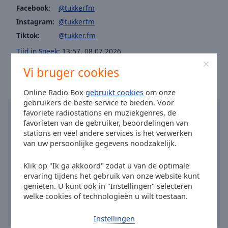
Area
Facebook:
@tukkerfm
Background
Instagram:
@tukkerfm
Color
Tiktok:
@tukker.fm
Tijd in Sneek
:
13:57
,
08.07.2026
Opacity
Vi bruger cookies
Font
Online Radio Box
gebruikt cookies
om onze
Size
gebruikers de beste service te bieden. Voor
favoriete radiostations en muziekgenres, de
favorieten van de gebruiker, beoordelingen van
Text
stations en veel andere services is het verwerken
Edge
van uw persoonlijke gegevens noodzakelijk.
Style
Klik op "Ik ga akkoord" zodat u van de optimale
ervaring tijdens het gebruik van onze website kunt
Font
genieten. U kunt ook in "Instellingen" selecteren
Family
welke cookies of technologieën u wilt toestaan.
Instellingen
Reset