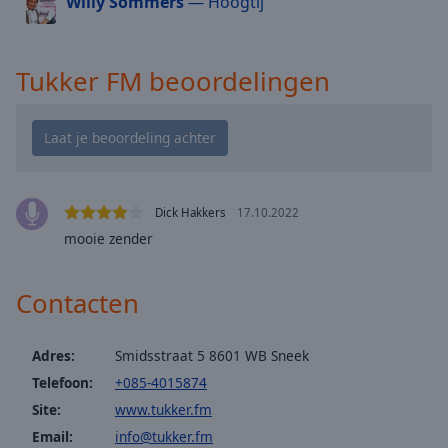
Willy Sommers
— Hoogtij
cancel
and
close
the
Tukker FM beoordelingen
window.
Text
Color
Dick Hakkers
17.10.2022
Opacity
mooie zender
Text
Contacten
Background
Color
Adres:
Smidsstraat 5 8601 WB Sneek
Opacity
Telefoon:
+085-4015874
Site:
www.tukker.fm
Caption
Email:
info@tukker.fm