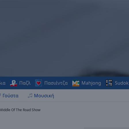
δια
Παζλ
Πασιέντζα
Mahjong
Sudok
Γούστα
Μουσική
Middle Of The Road Show