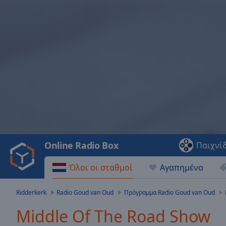
Video
Player
is
loading.
Play
Video
Online Radio Box
Παιχνί
Play
Skip
Όλοι οι σταθμοί
Αγαπημένα
Backward
Skip
Forward
Ridderkerk
Radio Goud van Oud
Πρόγραμμα Radio Goud van Oud
Mute
Current
Middle Of The Road Show
Time
0:00