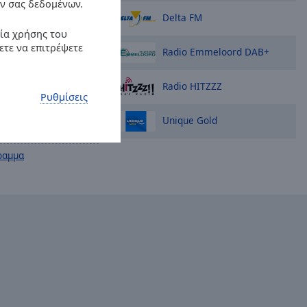
ν σας δεδομένων.
πιλογές
Delta FM
ρία χρήσης του
ετε να επιτρέψετε
Radio Emmeloord DAB+
Radio HITZZZ
 Road Show
Ρυθμίσεις
ns de Knegt. Een
 met muzikale
Unique Gold
uit een gouden
ραμμα