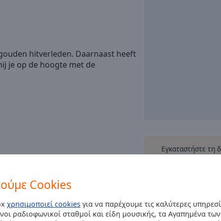
gouden hitverleden. Daarnaast heeft
hij je op de hoogte met de
Εγκαταστήστε τη 
Online Radio Box σ
και ακούστε τους
ραδιοφωνικοί σταθμο
ούμε Cookies
αν βρίσ
ox
χρησιμοποιεί cookies
για να παρέχουμε τις καλύτερες υπηρεσί
νοι ραδιοφωνικοί σταθμοί και είδη μουσικής, τα Αγαπημένα των