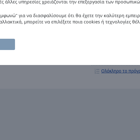
ές άλλες υπηρεσίες χρειάζονται την επεξεργασία των προσωπικώ
άλλες ε
υμφωνώ" για να διασφαλίσουμε ότι θα έχετε την καλύτερη εμπει
αλλακτικά, μπορείτε να επιλέξετε ποια cookies ή τεχνολογίες θέλ
Πρόγραμμα
Middle Of The
11:00
Presentatie Ha
luchtige show
hoogstandjes 
hitverleden.
Ολόκληρο το πρόγ