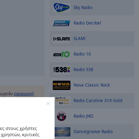
Sky Radio
Radio Decibel
SLAM!
Radio 10
Radio 538
Nova Classic Rock
δωρεάν
εφαρμογή
το smartphone σας
Radio Caroline 319 Gold
 αγαπημένους σας
ί online - όπου και
Radio JND
κεστε!
ες στους χρήστες
Dancegroove Radio
 χρηστών, κριτικές