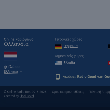
Picture-
in-
Picture
Fullscreen
This
is
a
Online Ραδιόφωνο
Γειτονικές χώρες
modal
Ολλανδία
window.
Γερμανία
Δημοφιλείς χώρες
Beginning
of
Ελλάδα
Γλώσσα:
dialog
Ελληνικά
window.
Ακούστε
Radio Goud van Ou
Escape
will
cancel
© Online Radio Box, 2015-2026.
Όροι και προϋποθέσεις
Πολιτική Απορ
and
Created by
Final Level
close
the