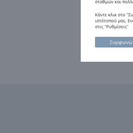
Chapters
σταθμών και πολλ
Descriptions
Κάντε κλικ στο "Σ
ιστότοπού μας. Εν
descriptions
στις "Ρυθμίσεις"
off
,
selected
Συμφωνώ
Subtitles
subtitles
settings
,
opens
subtitles
settings
dialog
subtitles
off
,
selected
Audio
Track