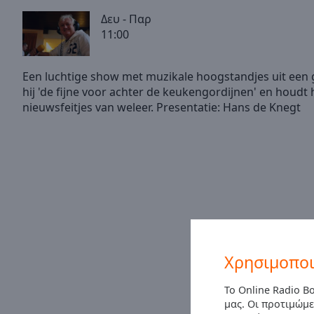
/
Δευ - Παρ
Duration
-:-
11:00
Loaded
:
0.00%
0:00
Een luchtige show met muzikale hoogstandjes uit een 
Stream
hij 'de fijne voor achter de keukengordijnen' en houdt 
Type
LIVE
Seek to
live,
currently
behind
live
LIVE
Remaining
Time
-
-:-
1x
Playback
Χρησιμοποι
Rate
Το Online Radio B
Chapters
μας. Οι προτιμώμε