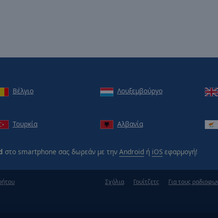
Βέλγιο
Λουξεμβούργο
Τουρκία
Αλβανία
d
στο smartphone σας δωρεάν με την
Android
ή
iOS
εφαρμογή!
ρήτου
Σχόλια
Γουίτζετς
Για τους ραδιοφω