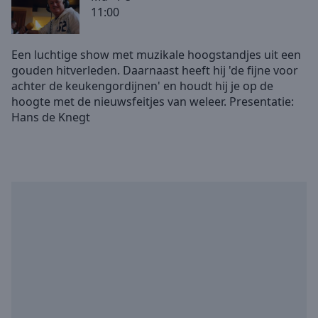
11:00
Skip
Forward
Mute
Een luchtige show met muzikale hoogstandjes uit een
Current
gouden hitverleden. Daarnaast heeft hij 'de fijne voor
Time
0:00
achter de keukengordijnen' en houdt hij je op de
/
hoogte met de nieuwsfeitjes van weleer. Presentatie:
Duration
-:-
Loaded
:
0.00%
Stream
Type
LIVE
Seek to
live,
currently
behind
live
LIVE
Remaining
Time
-
-:-
1x