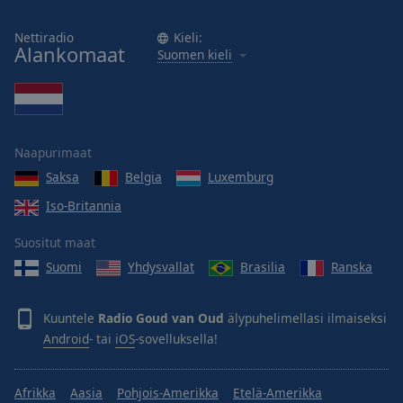
Area
Background
Nettiradio
Kieli:
Color
Alankomaat
Suomen kieli
Opacity
Font
Naapurimaat
Size
Saksa
Belgia
Luxemburg
Iso-Britannia
Text
Suositut maat
Edge
Style
Suomi
Yhdysvallat
Brasilia
Ranska
Font
Kuuntele
Radio Goud van Oud
älypuhelimellasi ilmaiseksi
Family
Android
- tai
iOS
-sovelluksella!
Reset
Afrikka
Aasia
Pohjois-Amerikka
Etelä-Amerikka