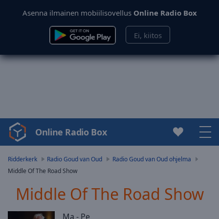
Asenna ilmainen mobiilisovellus
Online Radio Box
Ei, kiitos
Online Radio Box
Video
Player
is
Ridderkerk
Radio Goud van Oud
Radio Goud van Oud ohjelma
loading.
Middle Of The Road Show
Play
Video
Middle Of The Road Show
Play
Skip
Ma - Pe
Backward