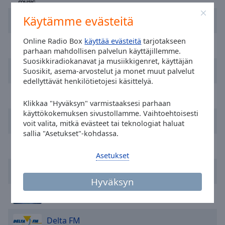
selected
Käytämme evästeitä
Radio Decibel
Audio
Track
Online Radio Box
käyttää evästeitä
tarjotakseen
SLAM!
parhaan mahdollisen palvelun käyttäjillemme.
Picture-
Suosikkiradiokanavat ja musiikkigenret, käyttäjän
in-
Radio 10
Suosikit, asema-arvostelut ja monet muut palvelut
Picture
edellyttävät henkilötietojesi käsittelyä.
Fullscreen
This
Radio 538
Klikkaa "Hyväksyn" varmistaaksesi parhaan
is
käyttökokemuksen sivustollamme. Vaihtoehtoisesti
a
Nova Classic Rock
voit valita, mitkä evästeet tai teknologiat haluat
modal
sallia "Asetukset"-kohdassa.
window.
Radio Caroline 319 Gold
Asetukset
Beginning
Radio JND
of
Hyväksyn
dialog
window.
Dancegroove Radio
Escape
will
Delta FM