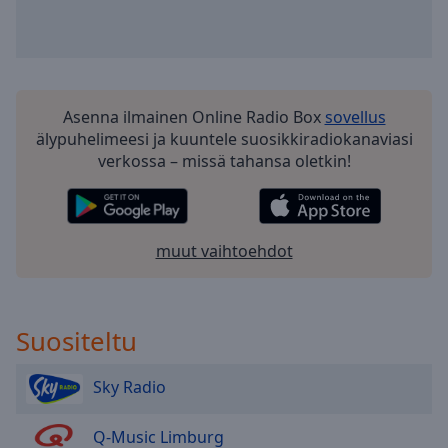
Playback
Rate
Chapters
Chapters
Asenna ilmainen Online Radio Box
sovellus
Descriptions
älypuhelimeesi ja kuuntele suosikkiradiokanaviasi
verkossa – missä tahansa oletkin!
descriptions
off
,
selected
muut vaihtoehdot
Subtitles
subtitles
settings
,
Suositeltu
opens
subtitles
settings
Sky Radio
dialog
subtitles
Q-Music Limburg
off
,