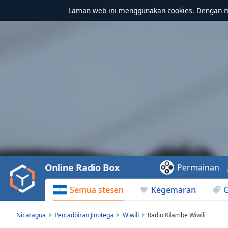
Laman web ini menggunakan
cookies
. Dengan 
Video
Player
is
loading.
Play
Video
Online Radio Box
Permainan
Play
Skip
Semua stesen
Kegemaran
Backward
Skip
Forward
Nicaragua
Pentadbiran Jinotega
Wiwili
Radio Kilambe Wiwili
Mute