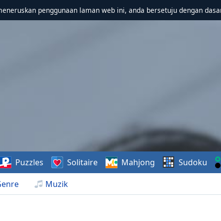
meneruskan penggunaan laman web ini, anda bersetuju dengan dasa
Puzzles
Solitaire
Mahjong
Sudoku
Genre
Muzik