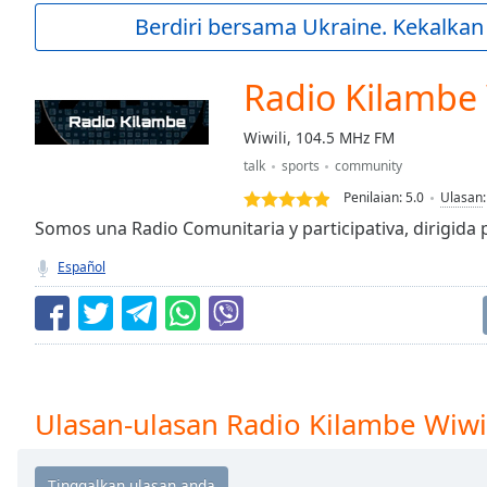
Current
Berdiri bersama Ukraine. Kekalkan
Time
0:00
/
Duration
-:-
Radio Kilambe 
Loaded
:
0.00%
Wiwili, 104.5 MHz FM
0:00
talk
sports
community
Stream
Type
LIVE
Penilaian:
5.0
Ulasan
Seek to
Somos una Radio Comunitaria y participativa, dirigida 
live,
currently
Español
behind
live
LIVE
Remaining
Time
-
-:-
1x
Ulasan-ulasan Radio Kilambe Wiwi
Playback
Rate