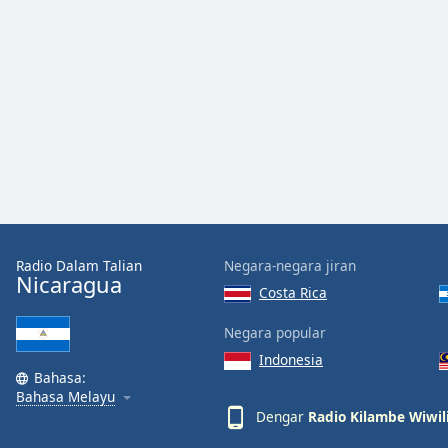
Audio
Track
Picture-
in-
Picture
Fullscreen
This
is
a
modal
window.
Radio Dalam Talian
Negara-negara jiran
Beginning
Nicaragua
of
Costa Rica
dialog
Negara popular
window.
Escape
Indonesia
Bahasa:
will
Bahasa Melayu
cancel
Dengar
Radio Kilambe Wiwil
and
close