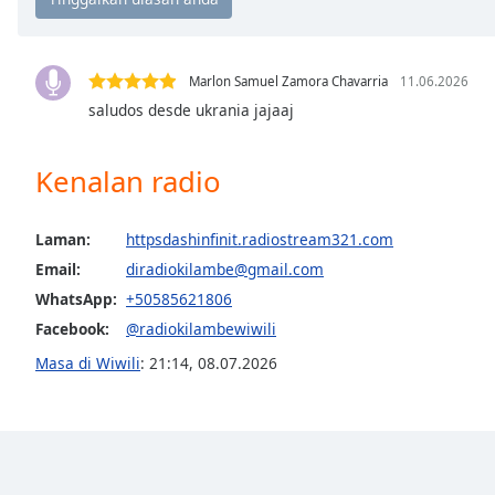
Chapters
Chapters
Marlon Samuel Zamora Chavarria
11.06.2026
Descriptions
saludos desde ukrania jajaaj
descriptions
off
,
Kenalan radio
selected
Subtitles
Laman:
httpsdashinfinit.radiostream321.com
subtitles
Email:
diradiokilambe@gmail.com
settings
,
WhatsApp:
+50585621806
opens
Facebook:
@radiokilambewiwili
subtitles
settings
Masa di Wiwili
:
21:14
,
08.07.2026
dialog
subtitles
off
,
selected