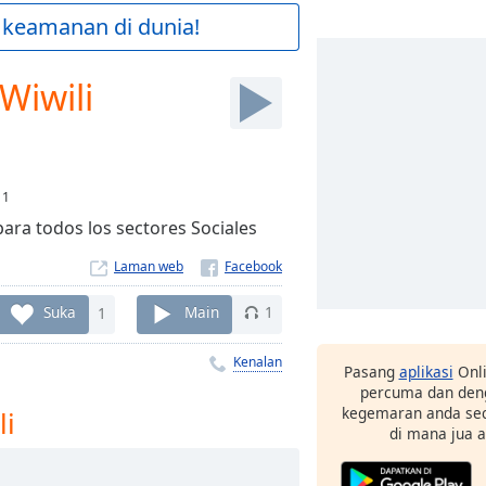
 keamanan di dunia!
Wiwili
:
1
para todos los sectores Sociales
Laman web
Suka
1
Main
1
Kenalan
Pasang
aplikasi
Onli
percuma dan deng
kegemaran anda sec
li
di mana jua 