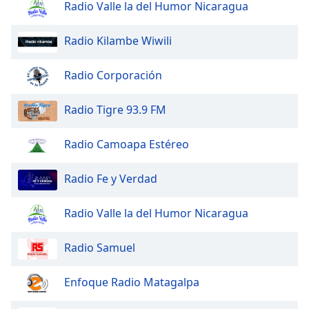
Radio Valle la del Humor Nicaragua
Font
Family
Radio Kilambe Wiwili
Reset
Radio Corporación
Done
Close
Radio Tigre 93.9 FM
Modal
Dialog
End
Radio Camoapa Estéreo
of
dialog
Radio Fe y Verdad
window.
Radio Valle la del Humor Nicaragua
Radio Samuel
Enfoque Radio Matagalpa