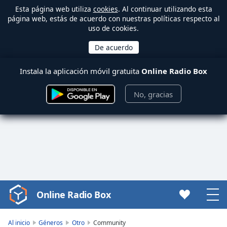
Esta página web utiliza
cookies
. Al continuar utilizando esta
página web, estás de acuerdo con nuestras políticas respecto al
uso de cookies.
Instala la aplicación móvil gratuita
Online Radio Box
No, gracias
Online Radio Box
Video
Player
is
Al inicio
Géneros
Otro
Community