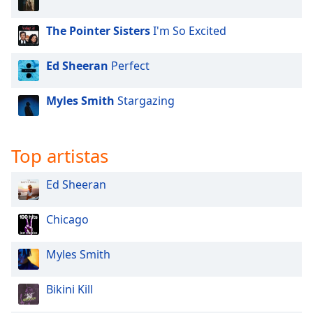
of
dialog
The Pointer Sisters
I'm So Excited
window.
Escape
Ed Sheeran
Perfect
will
cancel
and
Myles Smith
Stargazing
close
the
window.
Top artistas
Text
Ed Sheeran
Color
Chicago
Opacity
Myles Smith
Text
Background
Bikini Kill
Color