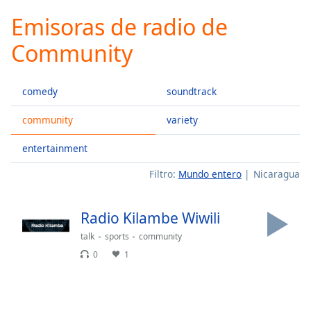
loading.
Emisoras de radio de
Play
Video
Community
Play
Skip
Backward
comedy
soundtrack
Skip
Forward
Mute
community
variety
Current
Time
0:00
entertainment
/
Filtro:
Mundo entero
Nicaragua
Duration
-:-
Loaded
:
0.00%
Radio Kilambe Wiwili
Stream
talk
sports
community
Type
LIVE
0
1
Seek to
live,
currently
behind
live
LIVE