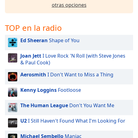
opens
otras opciones
subtitles
settings
dialog
TOP en la radio
subtitles
off
,
Ed Sheeran
Shape of You
selected
Audio
Joan Jett
I Love Rock 'N Roll (with Steve Jones
Track
& Paul Cook)
Picture-
Aerosmith
I Don't Want to Miss a Thing
in-
Picture
Fullscreen
Kenny Loggins
Footloose
This
is
The Human League
Don't You Want Me
a
modal
window.
U2
I Still Haven't Found What I'm Looking For
Beginning
Michael Sembello
Maniac