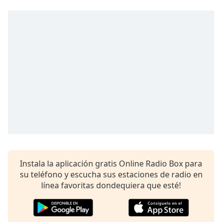
Remaining
Time
-
-:-
1x
Playback
Rate
Chapters
Chapters
Descriptions
descriptions
off
,
selected
Instala la aplicación gratis Online Radio Box para
su teléfono y escucha sus estaciones de radio en
Subtitles
línea favoritas dondequiera que esté!
subtitles
settings
,