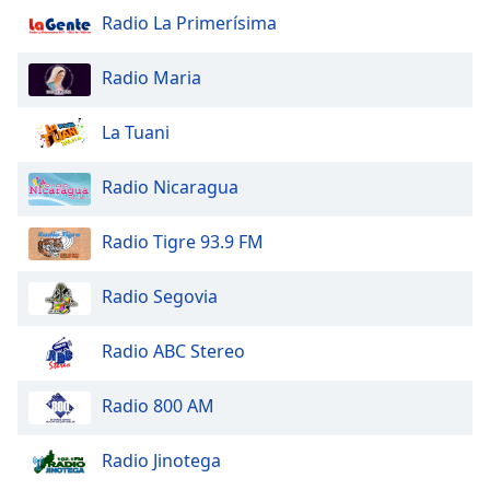
Radio La Primerísima
Opacity
Radio Maria
Caption
La Tuani
Area
Background
Color
Radio Nicaragua
Radio Tigre 93.9 FM
Opacity
Radio Segovia
Font
Size
Radio ABC Stereo
Text
Radio 800 AM
Edge
Style
Radio Jinotega