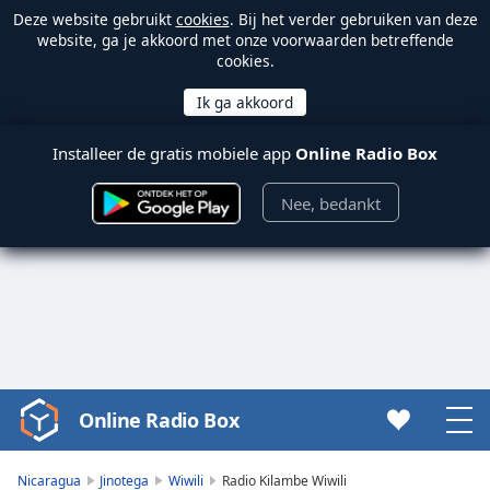
Deze website gebruikt
cookies
. Bij het verder gebruiken van deze
website, ga je akkoord met onze voorwaarden betreffende
cookies.
Installeer de gratis mobiele app
Online Radio Box
Nee, bedankt
Online Radio Box
Video
Player
is
Nicaragua
Jinotega
Wiwili
Radio Kilambe Wiwili