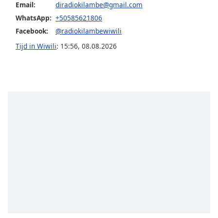
opens
Email:
diradiokilambe@gmail.com
subtitles
WhatsApp:
+50585621806
settings
Facebook:
@radiokilambewiwili
dialog
subtitles
Tijd in Wiwili
:
15:56
,
08.08.2026
off
,
selected
Audio
Track
Picture-
in-
Picture
Fullscreen
This
is
a
modal
window.
Beginning