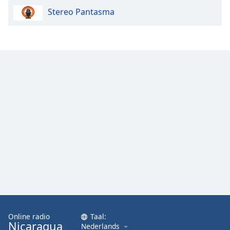
Font
Stereo Pantasma
Family
Reset
Done
Close
Modal
Dialog
End
of
dialog
window.
Online radio
Taal:
Nicaragua
Nederlands