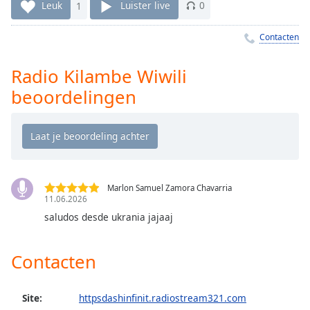
Remaining
Leuk
1
Luister live
0
Time
-
-:-
Contacten
1x
Radio Kilambe Wiwili
Playback
beoordelingen
Rate
Chapters
Chapters
Descriptions
Marlon Samuel Zamora Chavarria
descriptions
11.06.2026
off
,
saludos desde ukrania jajaaj
selected
Subtitles
Contacten
subtitles
settings
,
Site:
httpsdashinfinit.radiostream321.com