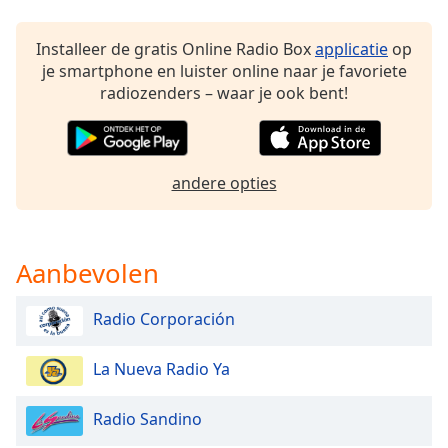
of
dialog
Installeer de gratis Online Radio Box
applicatie
op
window.
je smartphone en luister online naar je favoriete
Escape
radiozenders – waar je ook bent!
will
cancel
and
close
andere opties
the
window.
Text
Aanbevolen
Color
Radio Corporación
Opacity
La Nueva Radio Ya
Text
Background
Radio Sandino
Color