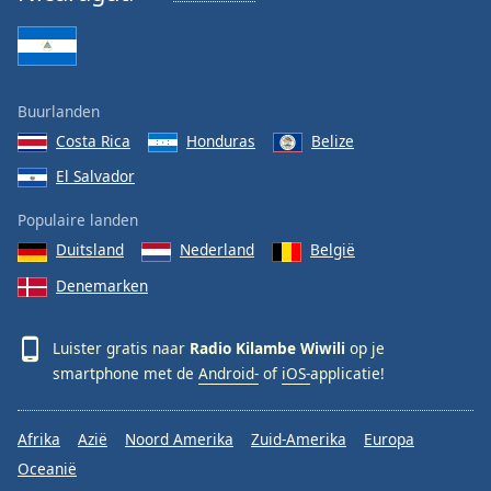
Buurlanden
Costa Rica
Honduras
Belize
El Salvador
Populaire landen
Duitsland
Nederland
België
Denemarken
Luister gratis naar
Radio Kilambe Wiwili
op je
smartphone met de
Android-
of
iOS-
applicatie!
Afrika
Azië
Noord Amerika
Zuid-Amerika
Europa
Oceanië