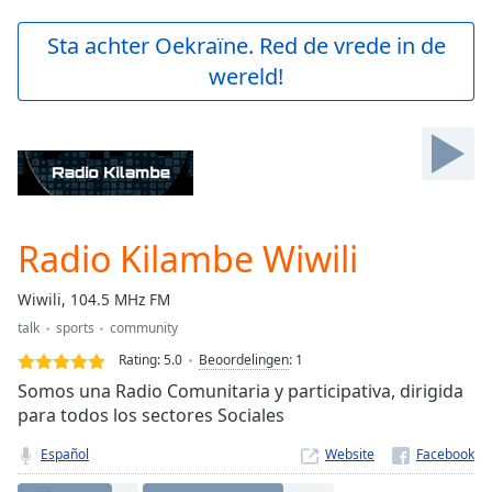
loading.
Play
Sta achter Oekraïne. Red de vrede in de
Video
wereld!
Play
Skip
Backward
Skip
Forward
Mute
Current
Time
0:00
Radio Kilambe Wiwili
/
Duration
-:-
Wiwili, 104.5 MHz FM
Loaded
:
talk
sports
community
0.00%
Stream
Rating:
5.0
Beoordelingen
:
1
Type
LIVE
Somos una Radio Comunitaria y participativa, dirigida
Seek to
para todos los sectores Sociales
live,
currently
Español
Website
behind
live
LIVE