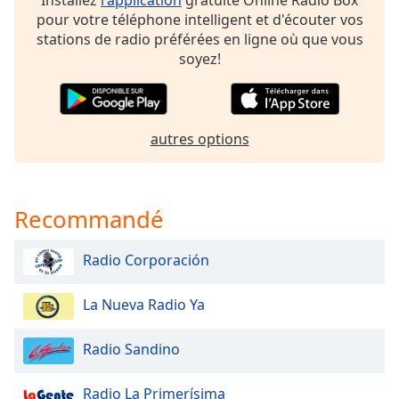
dialog
pour votre téléphone intelligent et d'écouter vos
window.
stations de radio préférées en ligne où que vous
Escape
soyez!
will
cancel
and
close
autres options
the
window.
Text
Recommandé
Color
Radio Corporación
Opacity
La Nueva Radio Ya
Text
Radio Sandino
Background
Color
Radio La Primerísima