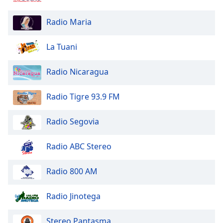
Opacity
Radio Maria
Caption
La Tuani
Area
Background
Radio Nicaragua
Color
Radio Tigre 93.9 FM
Opacity
Radio Segovia
Font
Size
Radio ABC Stereo
Radio 800 AM
Text
Edge
Style
Radio Jinotega
Stereo Pantasma
Font