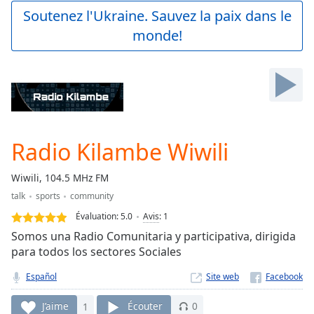
Play
Soutenez l'Ukraine. Sauvez la paix dans le
Video
monde!
Play
Skip
Backward
Skip
Forward
Mute
Current
Time
0:00
Radio Kilambe Wiwili
/
Duration
-:-
Wiwili, 104.5 MHz FM
Loaded
:
talk
sports
community
0.00%
Stream
Évaluation:
5.0
Avis
:
1
Type
LIVE
Somos una Radio Comunitaria y participativa, dirigida
Seek to
para todos los sectores Sociales
live,
currently
Español
Site web
behind
live
LIVE
Remaining
J’aime
1
Écouter
0