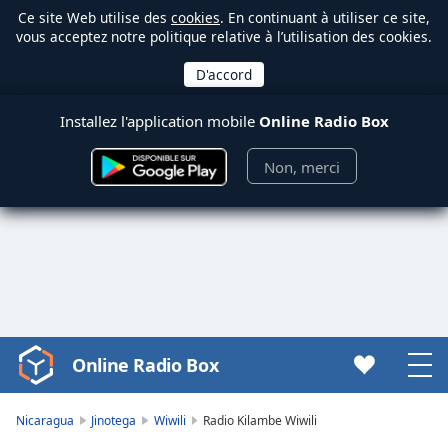
Ce site Web utilise des
cookies
. En continuant à utiliser ce site,
vous acceptez notre politique relative à l’utilisation des cookies.
Installez l'application mobile
Online Radio Box
Non, merci
Online Radio Box
Video
Player
is
Nicaragua
Jinotega
Wiwili
Radio Kilambe Wiwili
loading.