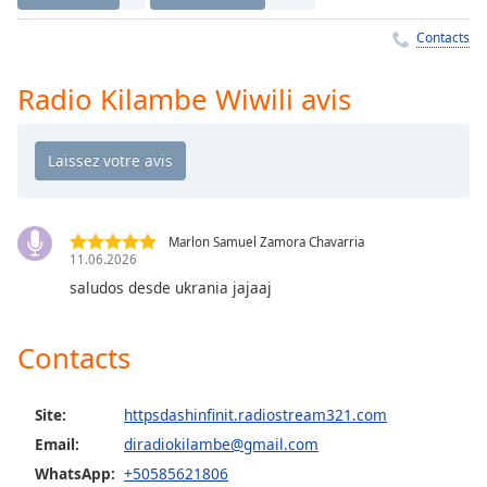
Time
-
-:-
Contacts
1x
Radio Kilambe Wiwili avis
Playback
Rate
Chapters
Chapters
Marlon Samuel Zamora Chavarria
Descriptions
11.06.2026
descriptions
saludos desde ukrania jajaaj
off
,
selected
Contacts
Subtitles
Site:
httpsdashinfinit.radiostream321.com
subtitles
settings
,
Email:
diradiokilambe@gmail.com
opens
WhatsApp:
+50585621806