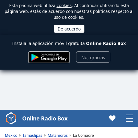
Esta página web utiliza
cookies
. Al continuar utilizando esta
página web, estás de acuerdo con nuestras políticas respecto al
uso de cookies.
Instala la aplicación móvil gratuita
Online Radio Box
No, gracias
Online Radio Box
Video
Player
is
México
Tamaulipas
Matamoros
La Comadre