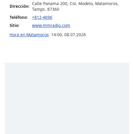
opens
Calle Panama 200, Col. Modelo, Matamoros,
Dirección:
subtitles
Tamps. 87360
settings
Teléfono:
+812-4696
dialog
Sitio:
www.mmradio.com
subtitles
off
,
Hora en Matamoros
:
14:00
,
08.07.2026
selected
Audio
Track
Picture-
in-
Picture
Fullscreen
This
is
a
modal
window.
Beginning