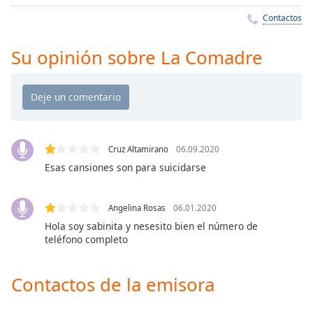
Remaining
Time
-
Contactos
-:-
Su opinión sobre La Comadre
1x
Playback
Rate
Chapters
Chapters
Cruz Altamirano
06.09.2020
Esas cansiones son para suicidarse
Descriptions
descriptions
Angelina Rosas
06.01.2020
off
,
Hola soy sabinita y nesesito bien el número de
selected
teléfono completo
Subtitles
Contactos de la emisora
subtitles
settings
,