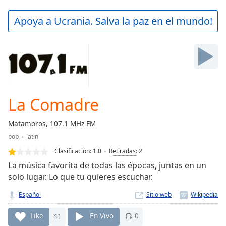
loading.
Play
Apoya a Ucrania. Salva la paz en el mundo!
Video
Play
Skip
Backward
Skip
Forward
Mute
Current
La Comadre
Time
0:00
/
Matamoros, 107.1 MHz FM
Duration
-:-
pop
latin
Loaded
:
0.00%
Clasificacion:
1.0
Retiradas
:
2
Stream
La música favorita de todas las épocas, juntas en un
Type
LIVE
solo lugar. Lo que tu quieres escuchar.
Seek to
live,
Español
Sitio web
currently
behind
Like
41
En Vivo
0
live
LIVE