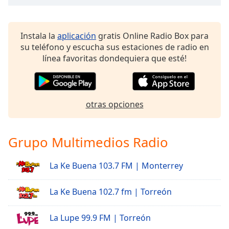
of
dialog
window.
Instala la
aplicación
gratis Online Radio Box para
Escape
su teléfono y escucha sus estaciones de radio en
will
línea favoritas dondequiera que esté!
cancel
and
close
the
otras opciones
window.
Text
Grupo Multimedios Radio
Color
La Ke Buena 103.7 FM | Monterrey
Opacity
La Ke Buena 102.7 fm | Torreón
Text
Background
La Lupe 99.9 FM | Torreón
Color