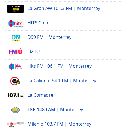
La Gran AW 101.3 FM | Monterrey
Opacity
HITS Chih
Caption
Area
D99 FM | Monterrey
Background
Color
FMTU
Opacity
Hits FM 106.1 FM | Monterrey
La Caliente 94.1 FM | Monterrey
Font
Size
La Comadre
Text
TKR 1480 AM | Monterrey
Edge
Style
Milenio 103.7 FM | Monterrey