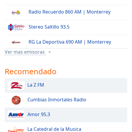
Font
Radio Recuerdo 860 AM | Monterrey
Family
Stereo Saltillo 93.5
Reset
Done
RG La Deportiva 690 AM | Monterrey
Close
Modal
Ver mas emisoras
Dialog
La T Grande XET 990 AM | Monterrey
End
of
Recomendado
dialog
window.
La Z FM
Cumbias Inmortales Radio
Amor 95.3
La Catedral de la Musica