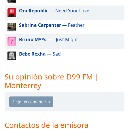
of
dialog
OneRepublic
— Need Your Love
window.
Escape
Sabrina Carpenter
— Feather
will
cancel
Bruno M**s
— I Just Might
and
close
the
Bebe Rexha
— Sad
window.
Text
Su opinión sobre D99 FM |
Color
Monterrey
Opacity
Text
Background
Contactos de la emisora
Color