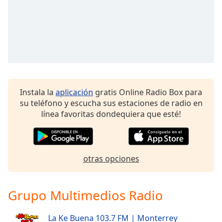
Font
Family
Reset
Done
Close
Modal
Dialog
Instala la
aplicación
gratis Online Radio Box para
End
su teléfono y escucha sus estaciones de radio en
of
línea favoritas dondequiera que esté!
dialog
window.
otras opciones
Grupo Multimedios Radio
La Ke Buena 103.7 FM | Monterrey