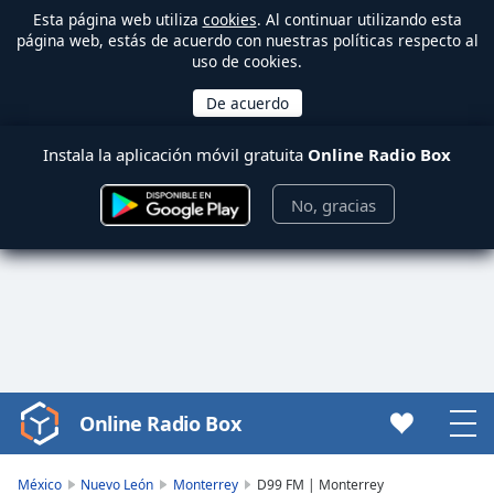
Esta página web utiliza
cookies
. Al continuar utilizando esta
página web, estás de acuerdo con nuestras políticas respecto al
uso de cookies.
Instala la aplicación móvil gratuita
Online Radio Box
No, gracias
Online Radio Box
Video
Player
is
México
Nuevo León
Monterrey
D99 FM | Monterrey