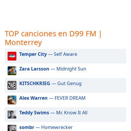
opens
subtitles
settings
dialog
subtitles
TOP canciones en D99 FM |
off
,
selected
Monterrey
Audio
Temper City
— Self Aware
Track
Picture-
Zara Larsson
— Midnight Sun
in-
Picture
Fullscreen
KITSCHKRIEG
— Gut Genug
This
is
Alex Warren
— FEVER DREAM
a
modal
Teddy Swims
— Mr. Know It All
window.
Beginning
sombr
— Homewrecker