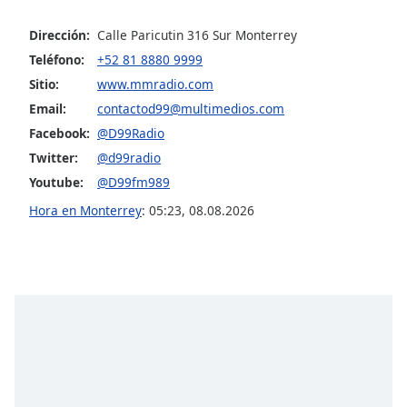
Dirección:
Calle Paricutin 316 Sur Monterrey
Opacity
Teléfono:
+52 81 8880 9999
Sitio:
www.mmradio.com
Caption
Email:
contactod99@multimedios.com
Area
Background
Facebook:
@D99Radio
Color
Twitter:
@d99radio
Youtube:
@D99fm989
Opacity
Hora en Monterrey
:
05:23
,
08.08.2026
Font
Size
Text
Edge
Style