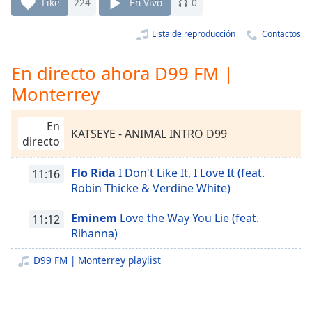
Remaining
Like
224
En Vivo
0
Time
-
-:-
Lista de reproducción
Contactos
1x
En directo ahora D99 FM |
Playback
Monterrey
Rate
Chapters
En
KATSEYE - ANIMAL INTRO D99
directo
Chapters
Flo Rida
I Don't Like It, I Love It (feat.
Descriptions
11:16
Robin Thicke & Verdine White)
descriptions
off
,
Eminem
Love the Way You Lie (feat.
11:12
selected
Rihanna)
Subtitles
D99 FM | Monterrey playlist
subtitles
settings
,