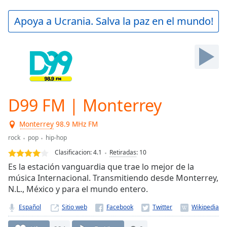
loading.
Play
Apoya a Ucrania. Salva la paz en el mundo!
Video
Play
Skip
Backward
Skip
Forward
Mute
Current
D99 FM | Monterrey
Time
0:00
/
Monterrey
98.9 MHz FM
Duration
-:-
rock
pop
hip-hop
Loaded
:
0.00%
Clasificacion:
4.1
Retiradas
:
10
Stream
Es la estación vanguardia que trae lo mejor de la
Type
LIVE
música Internacional. Transmitiendo desde Monterrey,
Seek to
N.L., México y para el mundo entero.
live,
currently
Español
Sitio web
behind
live
LIVE