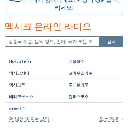
Play
키세요!
Video
Play
Skip
멕시코 온라인 라디오
Backward
Skip
Forward
검색
Mute
Current
Time
0:00
Nuevo León
치와와주
/
Duration
-:-
멕시코시티
코아우일라주
Loaded
:
0.00%
멕시코주
푸에블라주
Stream
Type
LIVE
베라크루스주
할리스코주
Seek to
live,
소노라주
currently
behind
live
LIVE
더 많은 방송국 보기
모든 지역
Remaining