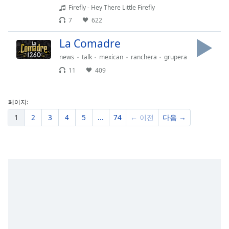
Firefly - Hey There Little Firefly
7
622
La Comadre
news
talk
mexican
ranchera
grupera
11
409
페이지:
1
2
3
4
5
...
74
← 이전
다음 →