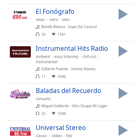
subtitles
settings
El Fonógrafo
dialog
news
retro
latin
subtitles
Banda Blanca - Sopa De Caracol
off
,
selected
20
1581
Instrumental Hits Radio
Audio
Track
ambient
easy listening
chill-out
instrumental
Picture-
in-
Gilberto Puente - Somos Novios
Picture
11
1690
Fullscreen
This
Baladas del Recuerdo
is
romantic
a
Miguel Gallardo - Otro Ocupa Mi Lugar
modal
window.
25
1098
Universal Stereo
Beginning
of
classic
oldies
hits