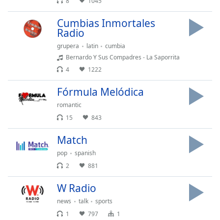
8
1045
Opacity
Cumbias Inmortales
Radio
Caption
grupera
latin
cumbia
Area
Bernardo Y Sus Compadres - La Saporrita
Background
4
1222
Color
Fórmula Melódica
Opacity
romantic
15
843
Font
Match
Size
pop
spanish
2
881
Text
Edge
W Radio
Style
news
talk
sports
1
797
1
Font