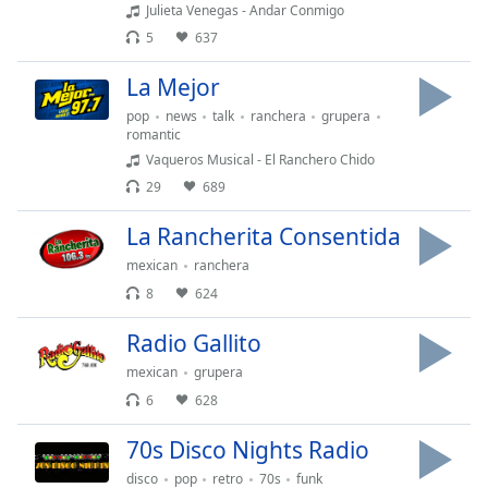
Julieta Venegas - Andar Conmigo
5
637
La Mejor
pop
news
talk
ranchera
grupera
romantic
Vaqueros Musical - El Ranchero Chido
29
689
La Rancherita Consentida
mexican
ranchera
8
624
Radio Gallito
mexican
grupera
6
628
70s Disco Nights Radio
disco
pop
retro
70s
funk