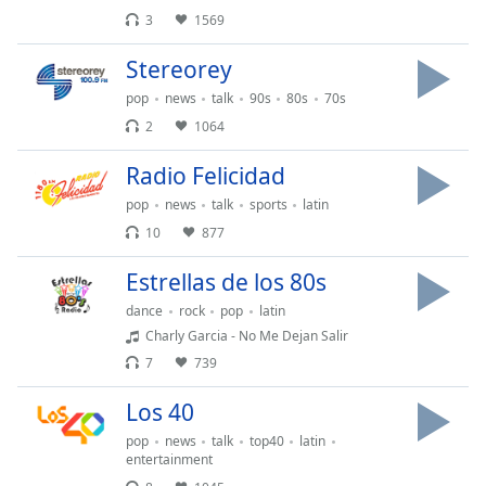
dialog
3
1569
window.
Escape
Stereorey
will
pop
news
talk
90s
80s
70s
cancel
2
1064
and
close
Radio Felicidad
the
window.
pop
news
talk
sports
latin
10
877
Text
Color
Estrellas de los 80s
dance
rock
pop
latin
Charly Garcia - No Me Dejan Salir
Opacity
7
739
Text
Los 40
Background
pop
news
talk
top40
latin
Color
entertainment