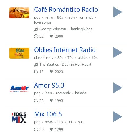
Time
-
-:-
Café Romántico Radio
pop
retro
80s
latin
romantic
1x
love songs
Playback
George Winston - Thanksgivings
Rate
22
2900
Chapters
Oldies Internet Radio
Chapters
classic rock
80s
70s
oldies
60s
The Beatles - Devil in Her Heart
Descriptions
18
2023
descriptions
off
,
Amor 95.3
selected
pop
latin
romantic
balada
25
1995
Subtitles
Mix 106.5
subtitles
settings
,
pop
news
talk
90s
80s
opens
20
1299