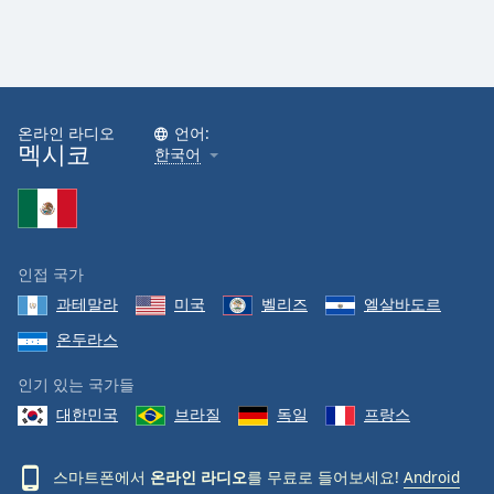
온라인 라디오
언어:
멕시코
한국어
인접 국가
과테말라
미국
벨리즈
엘살바도르
온두라스
인기 있는 국가들
대한민국
브라질
독일
프랑스
스마트폰에서
온라인 라디오
를 무료로 들어보세요!
Android