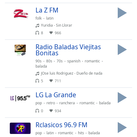
Family
La Z FM
folk
latin
Reset
Yuridia - Sin Llorar
Done
8
966
Close
Modal
Radio Baladas Viejitas
Dialog
Bonitas
End
of
90s
80s
70s
spanish
romantic
balada
dialog
JOse luis Rodriguez - Dueño de nada
window.
5
711
LG La Grande
pop
retro
ranchera
romantic
balada
0
934
Rclasicos 96.9 FM
pop
latin
romantic
hits
balada