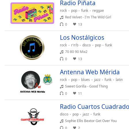
Radio Piñata
Chapters
rock
pop
funk
reggae
Chapters
Red Velvet - I'm The Wild Girl
Descriptions
0
13
descriptions
Los Nostálgicos
off
,
rock
r'n'b
disco
pop
funk
selected
70 80 90 Mix2
Subtitles
0
13
subtitles
Antenna Web Mérida
settings
,
rock
pop
blues
jazz
funk
latin
opens
Sweet Gorilla - Good Thing
subtitles
0
11
settings
dialog
Radio Cuartos Cuadrad
subtitles
off
,
disco
pop
jazz
funk
selected
Sophie Ellis Bextor Get Over You
0
2