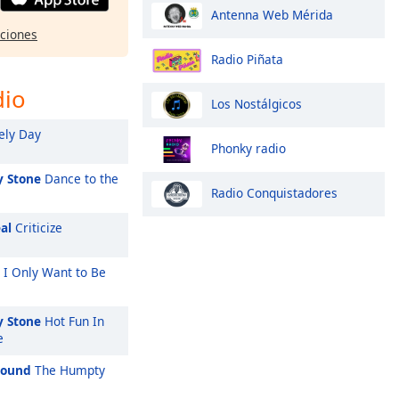
Antenna Web Mérida
pciones
Radio Piñata
dio
Los Nostálgicos
ely Day
Phonky radio
y Stone
Dance to the
Radio Conquistadores
al
Criticize
I Only Want to Be
y Stone
Hot Fun In
e
round
The Humpty