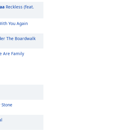
aa
Reckless (feat.
ith You Again
er The Boardwalk
 Are Family
y Stone
al