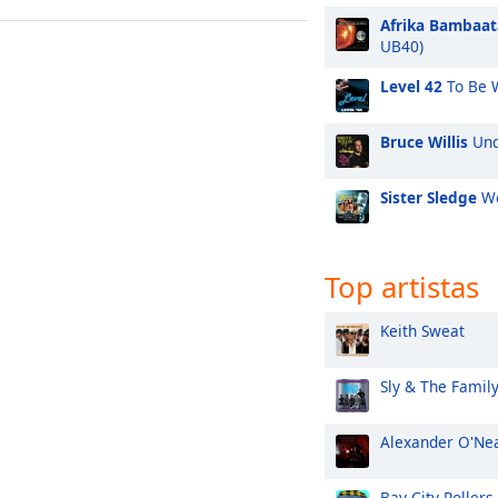
Afrika Bambaat
UB40)
Level 42
To Be W
Bruce Willis
Und
Sister Sledge
We
Top artistas
Keith Sweat
Sly & The Famil
Alexander O'Ne
Bay City Rollers