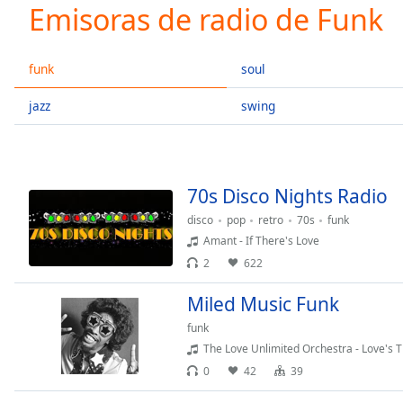
Current
Emisoras de radio de Funk
Time
0:00
/
Duration
-:-
funk
soul
Loaded
:
0.00%
jazz
swing
0:00
Stream
Type
LIVE
Seek to
70s Disco Nights Radio
live,
currently
disco
pop
retro
70s
funk
behind
live
LIVE
Amant - If There's Love
Remaining
2
622
Time
-
-:-
Miled Music Funk
funk
1x
The Love Unlimited Orchestra - Love's
Playback
0
42
39
Rate