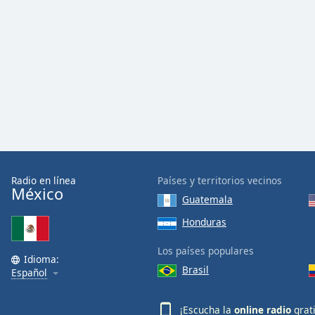
Color
Opacity
Font
Size
Text
Edge
Style
Radio en línea
Países y territorios vecinos
México
Guatemala
Font
Honduras
Family
Los países populares
Idioma:
Brasil
Reset
Español
Done
Close
¡Escucha la
online radio
grat
Modal