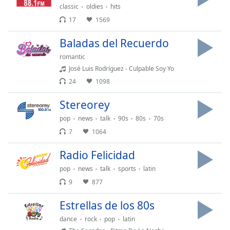
Beginning
classic
oldies
hits
of
17
1569
dialog
window.
Baladas del Recuerdo
Escape
will
romantic
cancel
José Luis Rodríguez - Culpable Soy Yo
and
24
1098
close
the
Stereorey
window.
pop
news
talk
90s
80s
70s
7
1064
Text
Color
Radio Felicidad
pop
news
talk
sports
latin
Opacity
9
877
Estrellas de los 80s
Text
Background
dance
rock
pop
latin