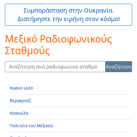
is
loading.
Συμπαράσταση στην Ουκρανία.
Play
Διατήρηστε την ειρήνη στον κόσμο!
Video
Play
Skip
Μεξικό Ραδιοφωνικούς
Backward
Skip
Σταθμούς
Forward
Mute
Current
Αναζήτηση
Time
0:00
/
Duration
-:-
Nuevo León
Loaded
:
0.00%
Βερακρούζ
Stream
Type
LIVE
Κοαουίλα
Seek to
live,
Πολιτεία του Μεξικού
currently
behind
live
LIVE