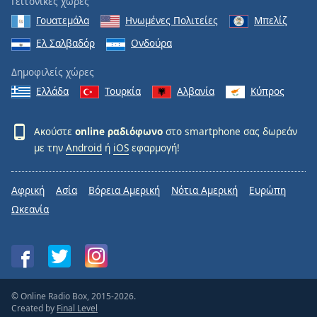
Γειτονικές χώρες
Γουατεμάλα
Ηνωμένες Πολιτείες
Μπελίζ
Ελ Σαλβαδόρ
Ονδούρα
Δημοφιλείς χώρες
Ελλάδα
Τουρκία
Αλβανία
Κύπρος
Ακούστε
online ραδιόφωνο
στο smartphone σας δωρεάν
με την
Android
ή
iOS
εφαρμογή!
Αφρική
Ασία
Βόρεια Αμερική
Νότια Αμερική
Ευρώπη
Ωκεανία
© Online Radio Box, 2015-2026.
Created by
Final Level