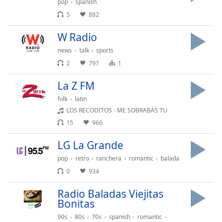
pop
spanish
5
882
Font
Family
W Radio
news
talk
sports
Reset
2
797
1
Done
Close
La Z FM
Modal
Dialog
folk
latin
End
LOS RECODITOS - ME SOBRABAS TU
of
15
966
dialog
window.
LG La Grande
pop
retro
ranchera
romantic
balada
0
934
Radio Baladas Viejitas
Bonitas
90s
80s
70s
spanish
romantic