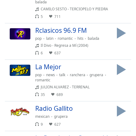
balada
CAMILO SESTO - TERCIOPELO Y PIEDRA
5
711
Rclasicos 96.9 FM
pop
latin
romantic
hits
balada
Il Divo - Regresa a Mí (2004)
6
637
La Mejor
pop
news
talk
ranchera
grupera
romantic
JULION ALVAREZ - TERRENAL
35
689
Radio Gallito
mexican
grupera
9
627