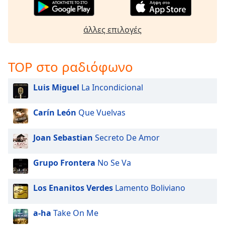
άλλες επιλογές
TOP στο ραδιόφωνο
Luis Miguel
La Incondicional
Carín León
Que Vuelvas
Joan Sebastian
Secreto De Amor
Grupo Frontera
No Se Va
Los Enanitos Verdes
Lamento Boliviano
a-ha
Take On Me