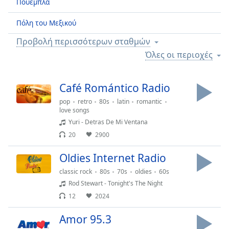
Πουέμπλα
Remaining
Time
-
Πόλη του Μεξικού
-:-
Προβολή περισσότερων σταθμών
1x
Όλες οι περιοχές
Playback
Rate
Café Romántico Radio
Chapters
pop
retro
80s
latin
romantic
love songs
Chapters
Yuri - Detras De Mi Ventana
Descriptions
20
2900
descriptions
Oldies Internet Radio
off
,
classic rock
80s
70s
oldies
60s
selected
Rod Stewart - Tonight's The Night
Subtitles
12
2024
subtitles
Amor 95.3
settings
,