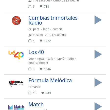
Color
The Sacados - Ritmo De La Noche
6
739
Opacity
Cumbias Inmortales
Radio
Caption
grupera
latin
cumbia
Area
Pesado - A Tu Encuentro
Background
5
1222
Color
Los 40
pop
news
talk
top40
latin
Opacity
entertainment
3
1046
Font
Size
Fórmula Melódica
romantic
Text
16
843
Edge
Match
Style