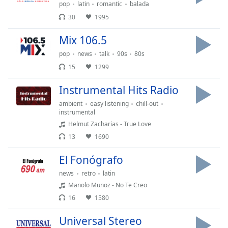
pop
latin
romantic
balada
opens
30
1995
subtitles
settings
Mix 106.5
dialog
subtitles
pop
news
talk
90s
80s
off
,
15
1299
selected
Instrumental Hits Radio
Audio
Track
ambient
easy listening
chill-out
instrumental
Picture-
Helmut Zacharias - True Love
in-
13
1690
Picture
Fullscreen
El Fonógrafo
This
is
news
retro
latin
a
Manolo Munoz - No Te Creo
modal
16
1580
window.
Universal Stereo