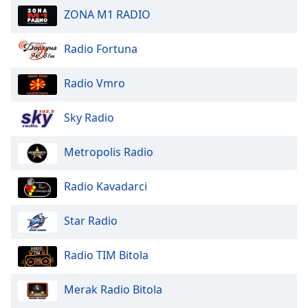
Beginning
ZONA M1 RADIO
of
dialog
window.
Radio Fortuna
Escape
will
Radio Vmro
cancel
and
Sky Radio
close
the
Metropolis Radio
window.
Text
Radio Kavadarci
Color
Star Radio
Opacity
Radio TIM Bitola
Text
Merak Radio Bitola
Background