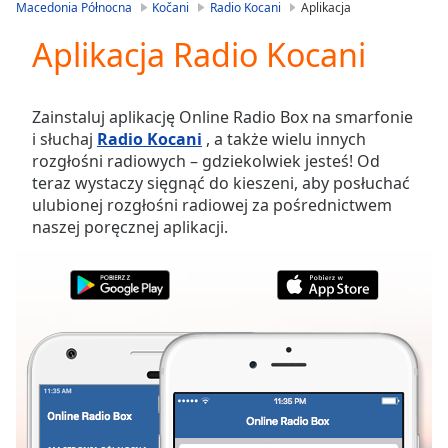
is
Macedonia Północna
Kočani
Radio Kocani
Aplikacja
loading.
Aplikacja Radio Kocani
Play
Video
Play
Skip
Zainstaluj aplikację Online Radio Box na smarfonie
Backward
i słuchaj
Radio Kocani
, a także wielu innych
Skip
rozgłośni radiowych – gdziekolwiek jesteś! Od
Forward
teraz wystaczy sięgnąć do kieszeni, aby posłuchać
Mute
ulubionej rozgłośni radiowej za pośrednictwem
Current
naszej poręcznej aplikacji.
Time
0:00
/
Duration
-:-
Loaded
:
0.00%
Stream
Type
LIVE
Seek to
live,
currently
behind
live
LIVE