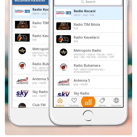
MACEDONIA PÓŁNOCNA
ULUBIONE
Remaining
Radio Kocani
Radio Kocani
Time
-
dance
pop
folk
dance
pop
folk
-:-
Radio TIM Bitola
Radio TIM Bitola
folk
folk
1x
Radio Kavadarci
Radio Kavadarci
Playback
folk
folk
Rate
Metropolis Radio
Metropolis Radio
electronic
trance
house
rock
pop
electronic
trance
house
rock
rap
hip-hop
country
soft
Chapters
pop
rap
hip-hop
country
soft
Radio Bubamara
Radio Bubamara
Chapters
folk
adult contemporary
folk
adult contemporary
entertainment
entertainment
Antenna 5
Descriptions
Antenna 5
pop
top40
pop
top40
descriptions
Sky Radio
Sky Radio
pop
top40
off
,
pop
top40
selected
Club FM
Club FM
adult contemporary
adult contemporary
Subtitles
Star Radio (Ex-YU Retro)
Star Radio (Ex-YU Retro)
rock
pop
retro
80s
70s
rock
pop
retro
80s
70s
subtitles
settings
,