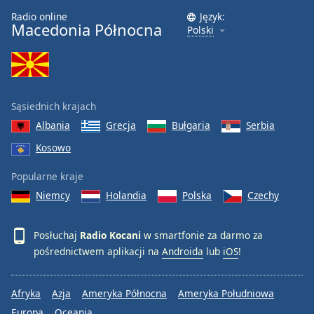
Radio online
Język:
Font
Macedonia Północna
Polski
Family
Reset
Done
Sąsiednich krajach
Close
Modal
Albania
Grecja
Bułgaria
Serbia
Dialog
Kosowo
End
of
Popularne kraje
dialog
window.
Niemcy
Holandia
Polska
Czechy
Posłuchaj
Radio Kocani
w smartfonie za darmo za
pośrednictwem aplikacji na
Androida
lub
iOS
!
Afryka
Azja
Ameryka Północna
Ameryka Południowa
Europa
Oceania