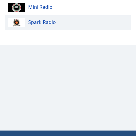
Color
Mini Radio
Opacity
Spark Radio
Caption
Area
Background
Color
Opacity
Font
Size
Text
Edge
Style