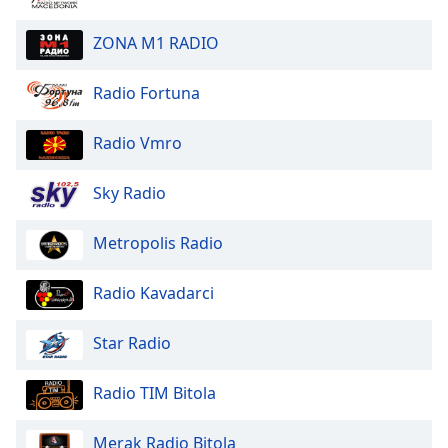
of
dialog
ZONA M1 RADIO
window.
Escape
Radio Fortuna
will
cancel
and
Radio Vmro
close
the
Sky Radio
window.
Metropolis Radio
Text
Color
Radio Kavadarci
Opacity
Star Radio
Text
Radio TIM Bitola
Background
Color
Merak Radio Bitola