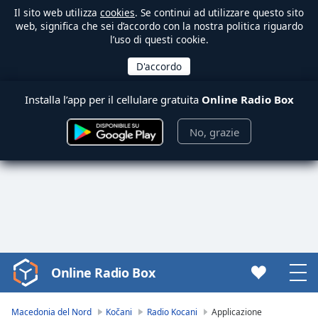
Il sito web utilizza
cookies
. Se continui ad utilizzare questo sito
web, significa che sei d’accordo con la nostra politica riguardo
l’uso di questi cookie.
Installa l’app per il cellulare gratuita
Online Radio Box
No, grazie
Online Radio Box
Video
Player
is
Macedonia del Nord
Kočani
Radio Kocani
Applicazione