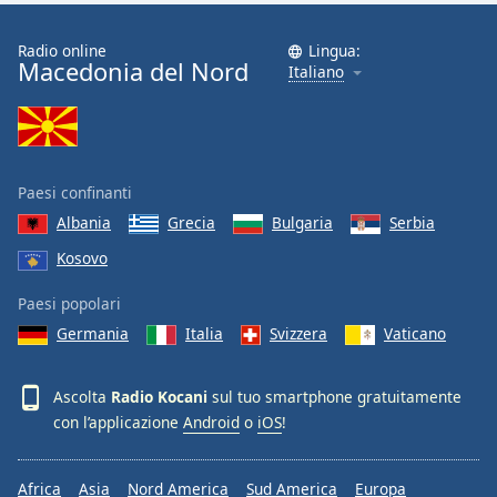
Font
Family
Radio online
Lingua:
Macedonia del Nord
Italiano
Reset
Done
Close
Modal
Paesi confinanti
Dialog
End
Albania
Grecia
Bulgaria
Serbia
of
Kosovo
dialog
window.
Paesi popolari
Germania
Italia
Svizzera
Vaticano
Ascolta
Radio Kocani
sul tuo smartphone gratuitamente
con l’applicazione
Android
o
iOS
!
Africa
Asia
Nord America
Sud America
Europa