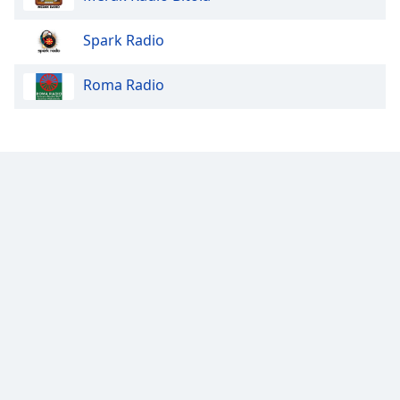
Opacity
Spark Radio
Roma Radio
Caption
Area
Background
Color
Opacity
Font
Size
Text
Edge
Style