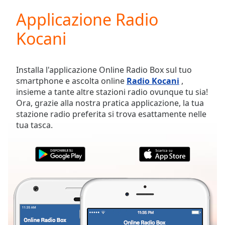
loading.
Applicazione Radio
Play
Video
Kocani
Play
Skip
Backward
Skip
Installa l'applicazione Online Radio Box sul tuo
Forward
smartphone e ascolta online
Radio Kocani
,
Mute
insieme a tante altre stazioni radio ovunque tu sia!
Current
Ora, grazie alla nostra pratica applicazione, la tua
Time
0:00
stazione radio preferita si trova esattamente nelle
/
tua tasca.
Duration
-:-
Loaded
:
0.00%
Stream
Type
LIVE
Seek to
live,
currently
behind
live
LIVE