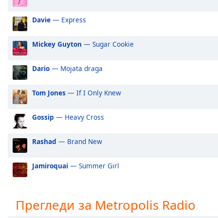
Audio
Track
Davie
— Express
Picture-
in-
Mickey Guyton
— Sugar Cookie
Picture
Fullscreen
This
Dario
— Mojata draga
is
a
Tom Jones
— If I Only Knew
modal
window.
Gossip
— Heavy Cross
Beginning
Rashad
— Brand New
of
dialog
window.
Jamiroquai
— Summer Girl
Escape
will
cancel
Прегледи за Metropolis Radio
and
close