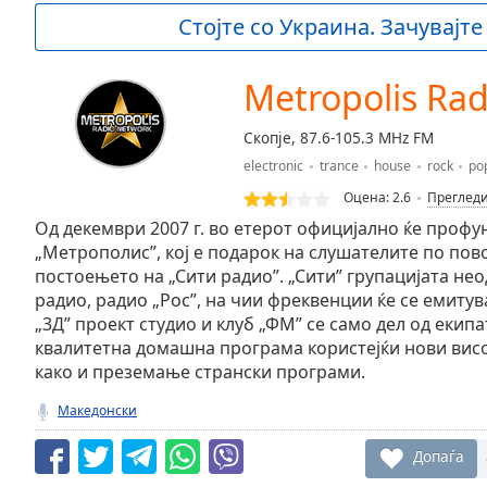
Current
Стојте со Украина. Зачувајте
Time
0:00
/
Duration
-:-
Metropolis Rad
Loaded
:
0.00%
Скопје, 87.6-105.3 MHz FM
0:00
electronic
trance
house
rock
po
Stream
Type
LIVE
Оцена:
2.6
Преглед
Seek to
Од декември 2007 г. во етерот официјално ќе проф
live,
„Метрополис”, кој е подарок на слушателите по по
currently
постоењето на „Сити радио”. „Сити” групацијата н
behind
live
LIVE
радио, радио „Рос”, на чии фреквенции ќе се емитув
Remaining
„3Д” проект студио и клуб „ФМ” се само дел од екипа
Time
-
квалитетна домашна програма користејќи нови ви
-:-
како и преземање странски програми.
1x
Македонски
Playback
Rate
Допаѓа