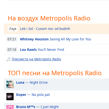
Chapters
Chapters
На воздух Metropolis Radio
Descriptions
Leb i Sol - Cuvam noc od budnih
Лајв
descriptions
off
,
Whitney Houston
Saving All My Love for You
07:21
selected
Lou Rawls
You'll Never Find
07:16
Subtitles
subtitles
Плејлиста на Metropolis Radio
settings
,
opens
ТОП песни на Metropolis Radio
subtitles
settings
Luna
— Night Drive
dialog
subtitles
Duper
— Na pola pat
off
,
selected
Bruno M**s
— I Just Might