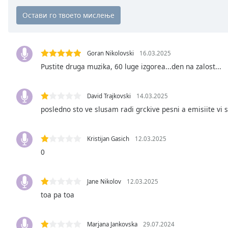
the
window.
Text
Goran Nikolovski
16.03.2025
Color
Pustite druga muzika, 60 luge izgorea...den na zalost...
Opacity
David Trajkovski
14.03.2025
posledno sto ve slusam radi grckive pesni a emisiite vi 
Text
Background
Color
Kristijan Gasich
12.03.2025
0
Opacity
Jane Nikolov
12.03.2025
toa pa toa
Caption
Area
Background
Marjana Jankovska
29.07.2024