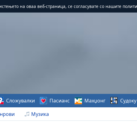
истењето на оваа веб-страница, се согласувате со нашите полит
Сложувалки
Пасианс
Махџонг
Судоку
нрови
Музика