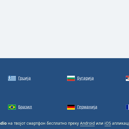
Грција
Бугарија
Бразил
Германија
adio
на твојот смартфон бесплатно преку
Android
или
iOS
апликаци