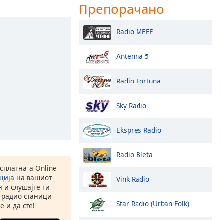
Препорачано
Radio MEFF
Antenna 5
Radio Fortuna
Sky Radio
Ekspres Radio
Radio Bleta
есплатната Online
ција
на вашиот
Vink Radio
 и слушајте ги
 радио станици
Star Radio (Urban Folk)
е и да сте!