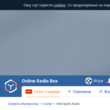
Овој сајт користи
cookies
. Со продолжување на кор
Video
Player
is
loading.
Play
Video
Online Radio Box
Игри
Play
Skip
Сите станици
Омилени
Жа
Backward
Skip
Forward
Северна Македонија
Скопје
Metropolis Radio
Mute