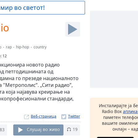
 мир во светот!
io
p
rap
hip-hop
country
и
:
12
ункционира новото радио
вод петгодишнината од
еодамна го презеде националното
а "Метрополис”. „Сити радио”,
та која најавува креирање на
сокопрофесионални стандарди,
Инсталирајте ја б
Radio Box
аплика
Веб-страница
паметен телефон
вашите омилени
онлајн – кад
83
Слушај во живо
19