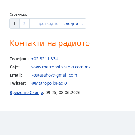
Dialog
End
Страници:
of
dialog
1
2
← претходно
следно →
window.
Контакти на радиото
Телефон:
+02 3211 334
Сајт:
www.metropolisradio.com.mk
Email:
kostatahov@gmail.com
Twitter:
@MetropolisRadi0
Време во Скопје
:
09:25
,
08.06.2026