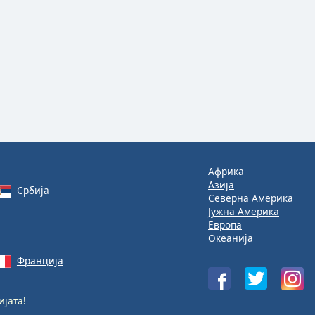
Африка
Азија
Србија
Северна Америка
Јужна Америка
Европа
Океанија
Франција
јата!