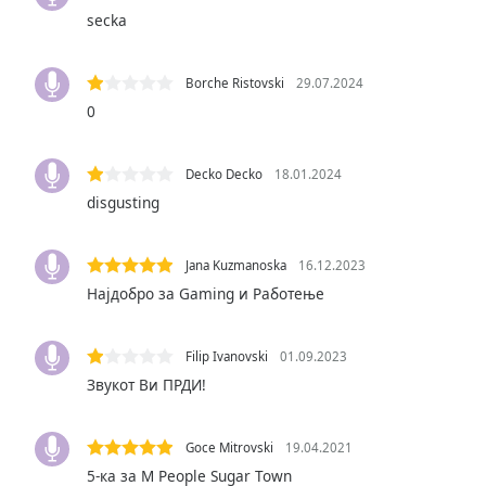
Color
secka
Opacity
Borche Ristovski
29.07.2024
0
Font
Size
Decko Decko
18.01.2024
disgusting
Text
Edge
Style
Jana Kuzmanoska
16.12.2023
Најдобро за Gaming и Работење
Font
Family
Filip Ivanovski
01.09.2023
Звукот Ви ПРДИ!
Reset
Done
Goce Mitrovski
19.04.2021
Close
5-ка за M People Sugar Town
Modal