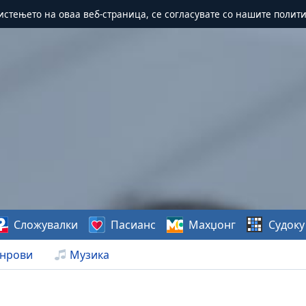
истењето на оваа веб-страница, се согласувате со нашите полит
Сложувалки
Пасианс
Махџонг
Судоку
нрови
Музика