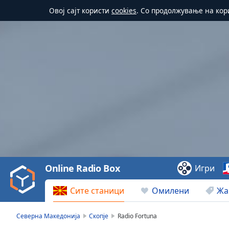
Овој сајт користи
cookies
. Со продолжување на кор
Video
Player
is
loading.
Play
Video
Online Radio Box
Игри
Play
Skip
Сите станици
Омилени
Жа
Backward
Skip
Forward
Северна Македонија
Скопје
Radio Fortuna
Mute