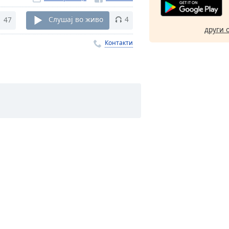
47
Слушај во живо
4
други 
Контакти