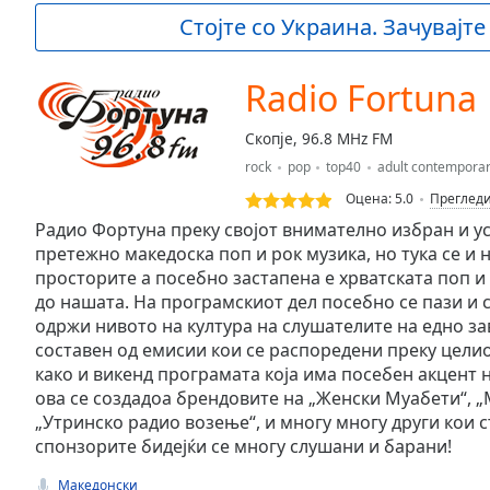
Current
Стојте со Украина. Зачувајте
Time
0:00
/
Duration
-:-
Radio Fortuna
Loaded
:
0.00%
Скопје, 96.8 MHz FM
0:00
rock
pop
top40
adult contempora
Stream
Type
LIVE
Оцена:
5.0
Преглед
Seek to
Радио Фортуна преку својот внимателно избран и у
live,
претежно македоска поп и рок музика, но тука се и 
currently
просторите а посебно застапена е хрватската поп и 
behind
live
LIVE
до нашата. На програмскиот дел посебно се пази и с
Remaining
одржи нивото на култура на слушателите на едно за
Time
-
составен од емисии кои се распоредени преку целио
-:-
како и викенд програмата која има посебен акцент н
ова се создадоа брендовите на „Женски Муабети“, „
1x
„Утринско радио возење“, и многу многу други кои 
Playback
спонзорите бидејќи се многу слушани и барани!
Rate
Македонски