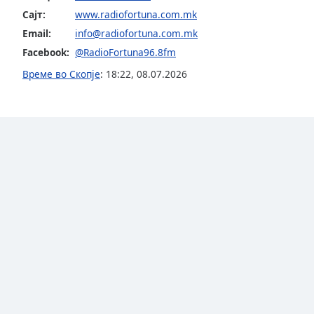
Audio
Сајт:
www.radiofortuna.com.mk
Track
Email:
info@radiofortuna.com.mk
Picture-
Facebook:
@RadioFortuna96.8fm
in-
Picture
Време во Скопје
:
18:22
,
08.07.2026
Fullscreen
This
is
a
modal
window.
Beginning
of
dialog
window.
Escape
will
cancel
and
close