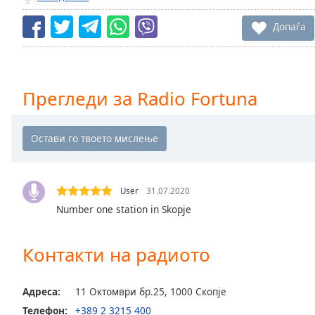
Chapters
Допаѓа
Chapters
Descriptions
descriptions
Прегледи за Radio Fortuna
off
,
selected
Subtitles
subtitles
settings
,
User
31.07.2020
opens
Number one station in Skopje
subtitles
settings
dialog
Контакти на радиото
subtitles
off
,
Адреса:
11 Октомври бр.25, 1000 Скопје
selected
Телефон:
+389 2 3215 400