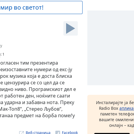
 мир во светот!
ry
и
:
1
согласен тим презентира
неизоставните нумери од екс-ју
рок музика која е доста блиска
е цензурира се со цел да се
видно ниво. Програмскиот дел е
т работен ден, ноќните саати
а ударна и забавна нота. Преку
Инсталирајте ја б
Radio Box
аплика
Мак-Топ8“, „Стерео Љубов“,
паметен телефон
станаа предмет на борба помеѓу
вашите омилени
онлајн – кад
Веб-страница