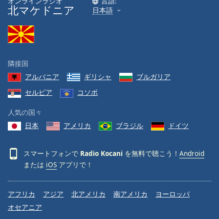
オンラインラジオ
言語:
北マケドニア
日本語
Font
Family
Reset
隣接国
Done
アルバニア
ギリシャ
ブルガリア
Close
Modal
セルビア
コソボ
Dialog
End
人気の国々
of
dialog
日本
アメリカ
ブラジル
ドイツ
window.
スマートフォンで
Radio Kocani
を無料で聴こう！
Android
または
iOS
アプリで！
アフリカ
アジア
北アメリカ
南アメリカ
ヨーロッパ
オセアニア