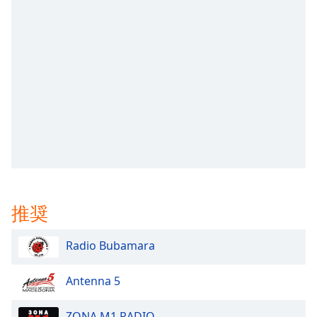
opens
subtitles
settings
dialog
subtitles
off
,
selected
Audio
Track
Picture-
in-
Picture
推奨
Fullscreen
This
is
Radio Bubamara
a
modal
Antenna 5
window.
ZONA M1 RADIO