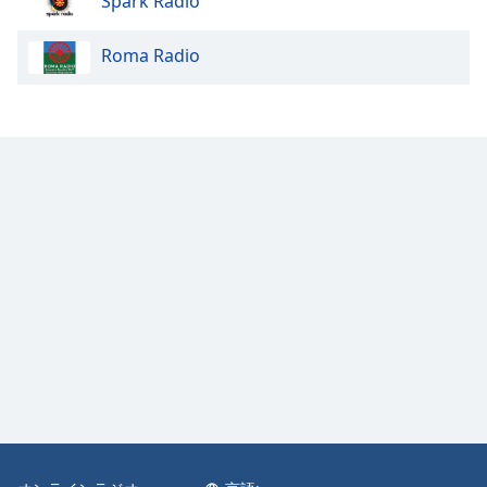
Spark Radio
Color
Roma Radio
Opacity
Caption
Area
Background
Color
Opacity
Font
Size
Text
Edge
Style