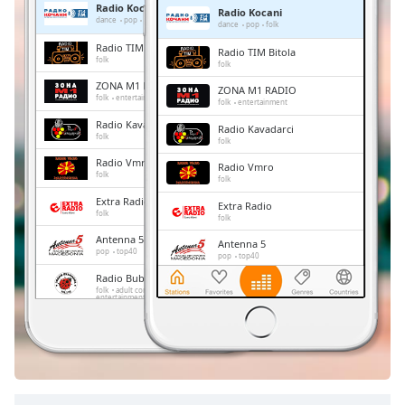
Radio Kocani
Radio Kocani
Remaining
dance
pop
folk
dance
pop
folk
Time
-
Radio TIM Bitola
Radio TIM Bitola
-:-
folk
folk
ZONA M1 RADIO
ZONA M1 RADIO
1x
folk
entertainment
folk
entertainment
Playback
Radio Kavadarci
Radio Kavadarci
Rate
folk
folk
Radio Vmro
Chapters
Radio Vmro
folk
folk
Chapters
Extra Radio
Extra Radio
folk
folk
Descriptions
Antenna 5
Antenna 5
pop
top40
pop
top40
descriptions
Radio Bubamara
Radio Bubamara
off
,
folk
adult contemporary
folk
adult contemporary
entertainment
entertainment
selected
Metropolis Radio
Metropolis Radio
electronic
trance
house
rock
pop
electronic
trance
house
rock
rap
hip-hop
country
soft
Subtitles
pop
rap
hip-hop
country
soft
subtitles
settings
,