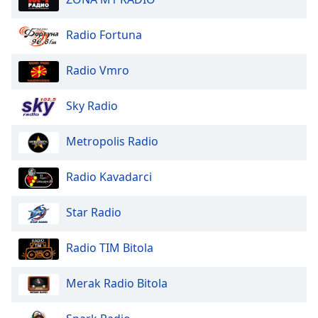
Beginning
of
dialog
Radio Fortuna
window.
Escape
Radio Vmro
will
cancel
Sky Radio
and
close
Metropolis Radio
the
window.
Radio Kavadarci
Text
Color
Star Radio
Opacity
Radio TIM Bitola
Merak Radio Bitola
Text
Background