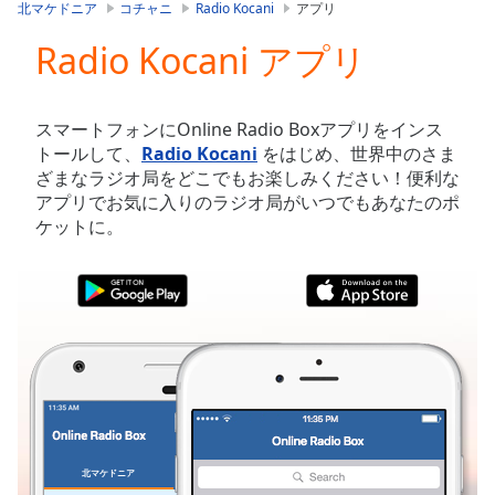
is
北マケドニア
コチャニ
Radio Kocani
アプリ
loading.
Radio Kocani アプリ
Play
Video
Play
Skip
スマートフォンにOnline Radio Boxアプリをインス
Backward
トールして、
Radio Kocani
をはじめ、世界中のさま
Skip
ざまなラジオ局をどこでもお楽しみください！便利な
Forward
アプリでお気に入りのラジオ局がいつでもあなたのポ
Mute
ケットに。
Current
Time
0:00
/
Duration
-:-
Loaded
:
0.00%
Stream
Type
LIVE
Seek to
live,
currently
北マケドニア
お気に入り
behind
live
LIVE