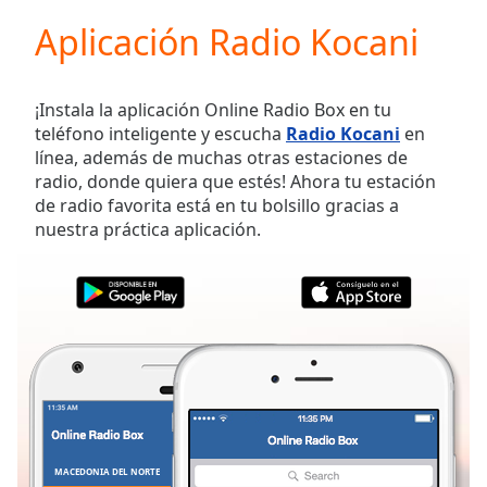
loading.
Aplicación Radio Kocani
Play
Video
Play
Skip
¡Instala la aplicación Online Radio Box en tu
Backward
teléfono inteligente y escucha
Radio Kocani
en
Skip
línea, además de muchas otras estaciones de
Forward
radio, donde quiera que estés! Ahora tu estación
Mute
de radio favorita está en tu bolsillo gracias a
Current
nuestra práctica aplicación.
Time
0:00
/
Duration
-:-
Loaded
:
0.00%
Stream
Type
LIVE
Seek to
live,
currently
behind
live
LIVE
MACEDONIA DEL NORTE
FAVORITOS