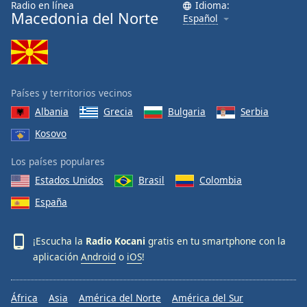
Radio en línea
Idioma:
Font
Macedonia del Norte
Español
Family
Reset
Done
Países y territorios vecinos
Close
Modal
Albania
Grecia
Bulgaria
Serbia
Dialog
Kosovo
End
of
Los países populares
dialog
window.
Estados Unidos
Brasil
Colombia
España
¡Escucha la
Radio Kocani
gratis en tu smartphone con la
aplicación
Android
o
iOS
!
África
Asia
América del Norte
América del Sur