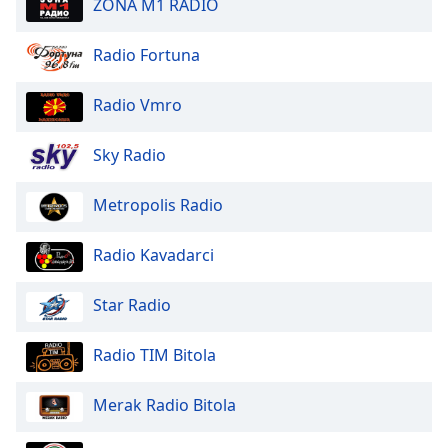
ZONA M1 RADIO
of
dialog
window.
Radio Fortuna
Escape
will
Radio Vmro
cancel
and
Sky Radio
close
the
Metropolis Radio
window.
Text
Radio Kavadarci
Color
Star Radio
Opacity
Radio TIM Bitola
Text
Merak Radio Bitola
Background
Color