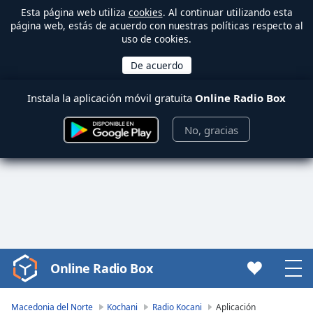
Esta página web utiliza
cookies
. Al continuar utilizando esta
página web, estás de acuerdo con nuestras políticas respecto al
uso de cookies.
Instala la aplicación móvil gratuita
Online Radio Box
No, gracias
Online Radio Box
Video
Player
is
Macedonia del Norte
Kochani
Radio Kocani
Aplicación