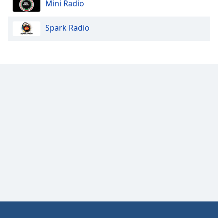
Mini Radio
Opacity
Spark Radio
Caption
Area
Background
Color
Opacity
Font
Size
Text
Edge
Style