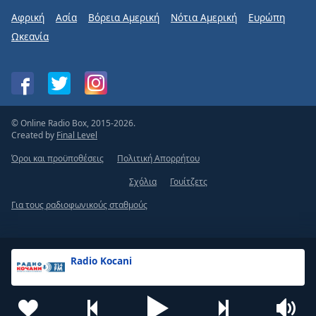
Αφρική
Ασία
Βόρεια Αμερική
Νότια Αμερική
Ευρώπη
Ωκεανία
© Online Radio Box, 2015-2026.
Created by
Final Level
Όροι και προϋποθέσεις
Πολιτική Απορρήτου
Σχόλια
Γουίτζετς
Για τους ραδιοφωνικούς σταθμούς
Radio Kocani