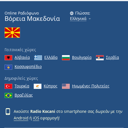
Font
Online Ραδιόφωνο
Γλώσσα:
Family
Βόρεια Μακεδονία
Ελληνικά
Reset
Done
Close
Γειτονικές χώρες
Modal
Dialog
Αλβανία
Ελλάδα
Βουλγαρία
Σερβία
End
Κοσσυφοπέδιο
of
dialog
Δημοφιλείς χώρες
window.
Τουρκία
Κύπρος
Ηνωμένες Πολιτείες
Βραζιλίας
Ακούστε
Radio Kocani
στο smartphone σας δωρεάν με την
Android
ή
iOS
εφαρμογή!