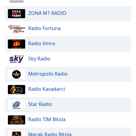
Beginning
of
ZONA M1 RADIO
dialog
window.
Escape
Radio Fortuna
will
cancel
Radio Vmro
and
close
Sky Radio
the
window.
Metropolis Radio
Text
Color
Radio Kavadarci
Star Radio
Opacity
Radio TIM Bitola
Text
Background
Merak Radio Bitola