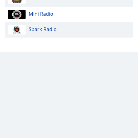
Color
Mini Radio
Opacity
Spark Radio
Caption
Area
Background
Color
Opacity
Font
Size
Text
Edge
Style