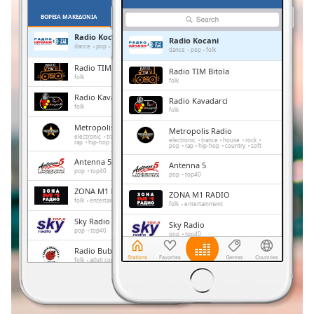
Remaining
ΒΌΡΕΙΑ ΜΑΚΕΔΟΝΊΑ
ΑΓΑΠΗΜΈΝΑ
Time
-
Radio Kocani
Radio Kocani
-:-
dance
pop
folk
dance
pop
folk
Radio TIM Bitola
Radio TIM Bitola
1x
folk
folk
Playback
Radio Kavadarci
Radio Kavadarci
Rate
folk
folk
Metropolis Radio
Chapters
Metropolis Radio
electronic
trance
house
rock
pop
electronic
trance
house
rock
rap
hip-hop
country
soft
pop
rap
hip-hop
country
soft
Chapters
Antenna 5
Antenna 5
pop
top40
pop
top40
Descriptions
ZONA M1 RADIO
ZONA M1 RADIO
folk
entertainment
folk
entertainment
descriptions
Sky Radio
off
,
Sky Radio
pop
top40
pop
top40
selected
Radio Bubamara
Radio Bubamara
folk
adult contemporary
folk
adult contemporary
entertainment
Subtitles
entertainment
Radio Vmro
Radio Vmro
subtitles
folk
folk
settings
,