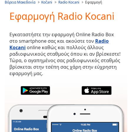
is
Βόρεια Μακεδονία
Kočani
Radio Kocani
Εφαρμογή
loading.
Εφαρμογή Radio Kocani
Play
Video
Play
Skip
Εγκαταστήστε την εφαρμογή Online Radio Box
Backward
στο smartphone σας και ακούστε τον
Radio
Skip
Kocani
online καθώς και πολλούς άλλους
Forward
ραδιοφωνικούς σταθμούς όπου κι αν βρίσκεστε!
Mute
Τώρα, ο αγαπημένος σας ραδιοφωνικός σταθμός
Current
βρίσκεται στην τσέπη σας χάρη στην εύχρηστη
Time
0:00
εφαρμογή μας.
/
Duration
-:-
Loaded
:
0.00%
Stream
Type
LIVE
Seek to
live,
currently
behind
live
LIVE