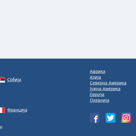
Африка
Азија
Србија
Северна Америка
Јужна Америка
Европа
Океанија
Франција
а!