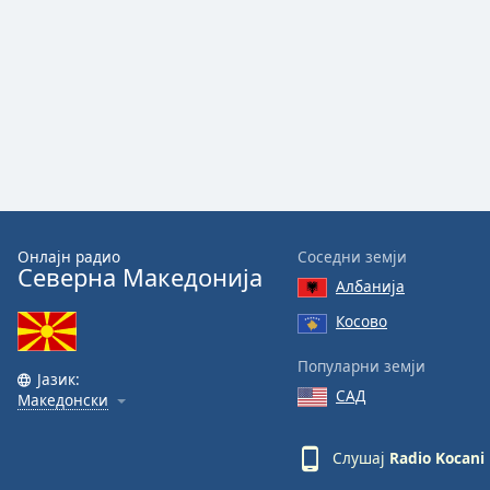
Audio
Track
Picture-
in-
Picture
Fullscreen
This
is
a
modal
window.
Онлајн радио
Соседни земји
Северна Македонија
Албанија
Beginning
of
Косово
dialog
Популарни земји
window.
Јазик:
Escape
САД
Македонски
will
cancel
Слушај
Radio Kocani
and
close