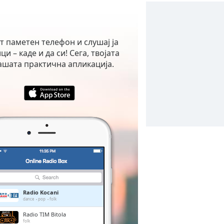
от паметен телефон и слушај ја
и – каде и да си! Сега, твојата
ашата практична апликација.
Radio Kocani
dance
pop
folk
Radio TIM Bitola
folk