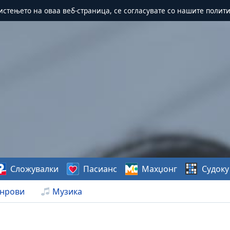
истењето на оваа веб-страница, се согласувате со нашите полит
Сложувалки
Пасианс
Махџонг
Судоку
нрови
Музика