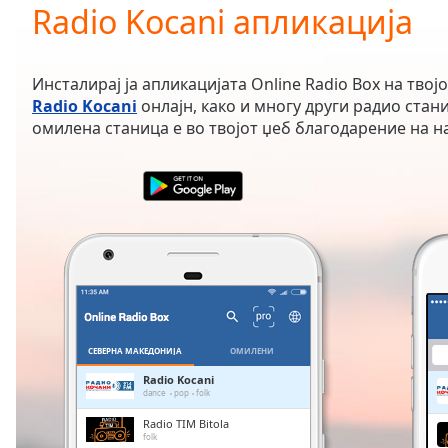
Current
Radio Kocani апликација
Time
0:00
/
Duration
-:-
Инсталирај ја апликацијата Online Radio Box на твој
Loaded
:
Radio Kocani
онлајн, како и многу други радио станиц
0.00%
омилена станица е во твојот џеб благодарение на н
0:00
Stream
Type
LIVE
Seek to
live,
currently
behind
live
LIVE
Remaining
Time
-
-:-
СЕВЕРНА МАКЕДОНИЈА
ОМИЛЕНИ
1x
Radio Kocani
dance
pop
folk
Playback
Rate
Radio TIM Bitola
folk