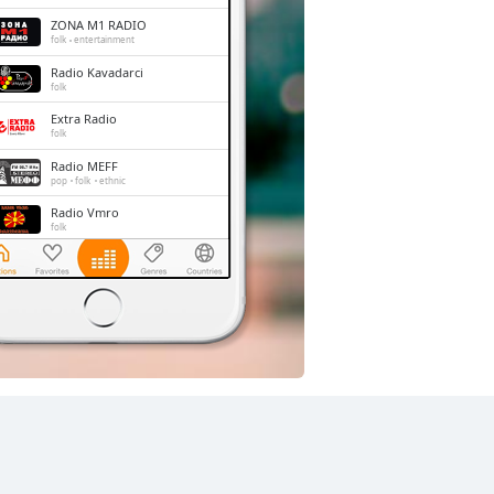
ZONA M1 RADIO
folk
entertainment
Radio Kavadarci
folk
Extra Radio
folk
Radio MEFF
pop
folk
ethnic
Radio Vmro
folk
Urban FM 90.8 Skopje
pop
top40
Radio Bubamara
folk
adult contemporary
entertainment