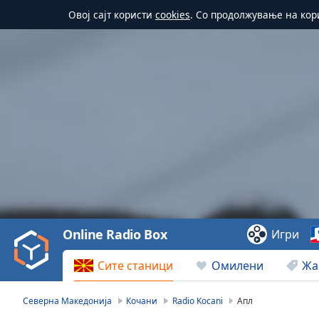
Овој сајт користи
cookies
. Со продолжување на кор
Video
Player
is
loading.
Play
Video
Online Radio Box
Игри
Play
Skip
Сите станици
Омилени
Жа
Backward
Skip
Forward
Северна Македонија
Кочани
Radio Kocani
Апл
Mute