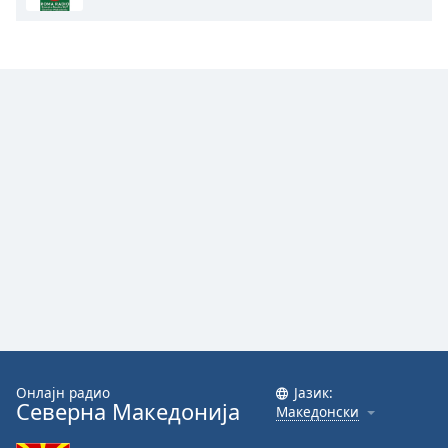
Color
Opacity
Caption
Area
Background
Color
Opacity
Font
Size
Text
Онлајн радио
Јазик:
Edge
Северна Македонија
Македонски
Style