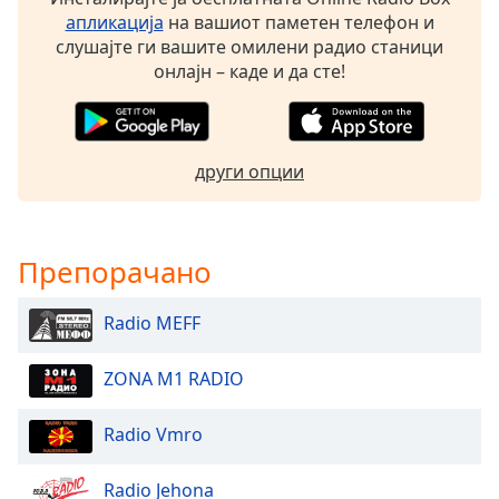
opens
апликација
на вашиот паметен телефон и
subtitles
слушајте ги вашите омилени радио станици
settings
онлајн – каде и да сте!
dialog
subtitles
off
,
selected
други опции
Audio
Track
Препорачано
Picture-
in-
Picture
Radio MEFF
Fullscreen
This
is
ZONA M1 RADIO
a
modal
Radio Vmro
window.
Radio Jehona