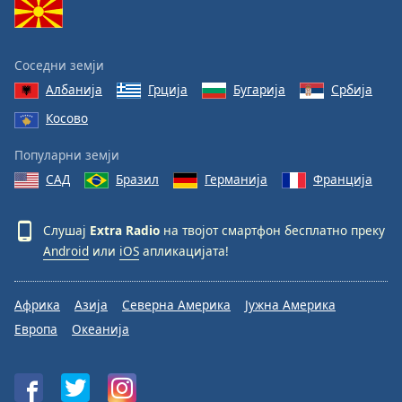
Font
Family
Соседни земји
Албанија
Грција
Бугарија
Србија
Reset
Косово
Done
Close
Популарни земји
Modal
Dialog
САД
Бразил
Германија
Франција
End
of
dialog
Слушај
Extra Radio
на твојот смартфон бесплатно преку
window.
Android
или
iOS
апликацијата!
Африка
Азија
Северна Америка
Јужна Америка
Европа
Океанија