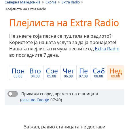
is
Северна Македонија
Скопје
Extra Radio
loading.
Плејлиста на Extra Radio
Play
Video
Плејлиста на Extra Radio
Play
Skip
Не знаете која песна се пуштала на радиото?
Backward
Користете ја нашата услуга за да ја пронајдете!
Skip
Forward
Нашата плејлиста ги чува песните од
Extra Radio
Mute
во последните 7 дена.
Current
Time
0:00
Пон
Вто
Сре
Чет
Пе
Саб
Нед
/
03.08
04.08
05.08
06.08
07.08
08.08
09.08
Duration
-:-
Loaded
:
0.00%
Прикажи според времето на станицата
Stream
(
сега во Скопје
07:40)
Type
LIVE
Seek to
live,
currently
behind
За жал, радио станицата не достави
live
LIVE