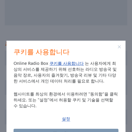
selected
Audio
Track
Picture-
in-
추천
Picture
Fullscreen
쿠키를 사용합니다
This
DDM Radio Ireland
is
Online Radio Box
쿠키를 사용합니다
는 사용자에게 최
a
상의 서비스를 제공하기 위해 선호하는 라디오 방송국 및
TrancePulse Dublin
modal
음악 장르, 사용자의 즐겨찾기, 방송국 리뷰 및 기타 다양
window.
한 서비스에서 개인 데이터 처리를 필요로 합니다.
Storm North East
Beginning
웹사이트를 최상의 환경에서 이용하려면 "동의함"을 클릭
하세요. 또는 "설정"에서 허용할 쿠키 및 기술을 선택할
of
Classic Dance Hitz
수 있습니다.
dialog
window.
Freedom FM
설정
Escape
will
Turbo80s.com