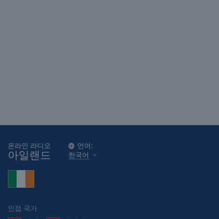
Area
Background
Color
Opacity
Font
Size
Text
Edge
Style
온라인 라디오
언어:
아일랜드
한국어
Font
Family
인접 국가
Reset