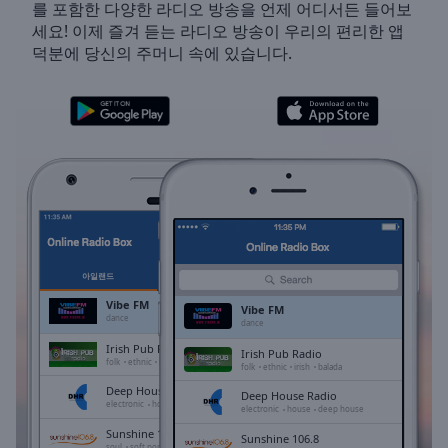
를 포함한 다양한 라디오 방송을 언제 어디서든 들어보
Skip
세요! 이제 즐겨 듣는 라디오 방송이 우리의 편리한 앱
Forward
덕분에 당신의 주머니 속에 있습니다.
Mute
Current
Time
0:00
/
Duration
-:-
Loaded
:
0.00%
Stream
Type
LIVE
Seek to
live,
아일랜드
즐겨찾기
currently
behind
Vibe FM
Vibe FM
live
LIVE
dance
dance
Remaining
Irish Pub Radio
Irish Pub Radio
Time
-
folk
ethnic
irish
balada
folk
ethnic
irish
balada
-:-
Deep House Radio
Deep House Radio
electronic
house
deep house
electronic
house
deep house
1x
Sunshine 106.8
Sunshine 106.8
soul
soft pop
adult contemporary