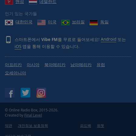
맨섬
네덜란드
Done
Close
인기 있는 국가들
Modal
Dialog
대한민국
미국
브라질
독일
End
of
dialog
스마트폰에서
Vibe FM
를 무료로 들어보세요!
Android
또는
window.
iOS
앱을 통해 이용할 수 있습니다.
아프리카
아시아
북아메리카
남아메리카
유럽
오세아니아
© Online Radio Box, 2015-2026.
Created by
Final Level
약관
개인정보 보호정책
피드백
위젯