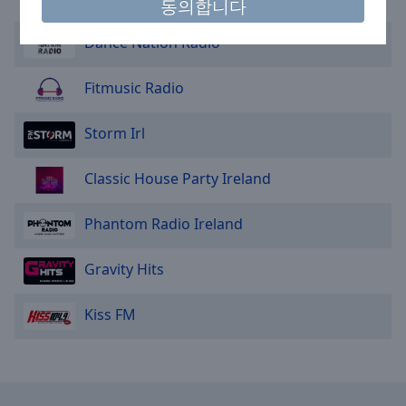
cancel
동의합니다
and
Dance Nation Radio
close
the
window.
Fitmusic Radio
Text
Storm Irl
Color
Classic House Party Ireland
Opacity
Phantom Radio Ireland
Text
Gravity Hits
Background
Color
Kiss FM
Opacity
Caption