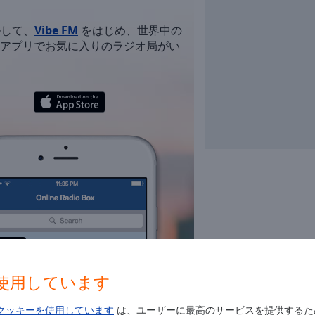
ルして、
Vibe FM
をはじめ、世界中の
アプリでお気に入りのラジオ局がい
Vibe FM
dance
Irish Pub Radio
使用しています
folk
ethnic
irish
balada
Deep House Radio
クッキーを使用しています
は、ユーザーに最高のサービスを提供するた
electronic
house
deep house