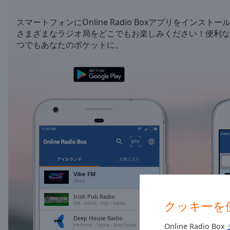
/
Duration
-:-
スマートフォンにOnline Radio Boxアプリをインストー
Loaded
:
さまざまなラジオ局をどこでもお楽しみください！便利な
0.00%
つでもあなたのポケットに。
0:00
Stream
Type
LIVE
Seek to
live,
currently
behind
live
LIVE
Remaining
Time
-
-:-
アイルランド
お気に入り
1x
Vibe FM
dance
Playback
Rate
Irish Pub Radio
クッキーを
folk
ethnic
irish
balada
Chapters
Deep House Radio
Online Radio Box
electronic
house
deep house