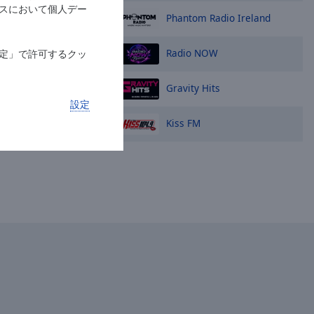
スにおいて個人デー
Phantom Radio Ireland
Radio NOW
定」で許可するクッ
Gravity Hits
設定
Kiss FM