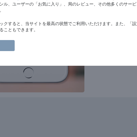
ンル、ユーザーの「お気に入り」、局のレビュー、その他多くのサービ
Newstalk
。
news
talk
Sunshine 106.8
ックすると、当サイトを最高の状態でご利用いただけます。また、「設
soul
soft pop
adult contemporary
ることもできます。
Irish Country Music Radio
folk
country
Today FM
rock
pop
top40
adult contemporary
TrancePulse Dublin
dance
electronic
trance
progressive trance
Live Ireland
news
folk
celtic