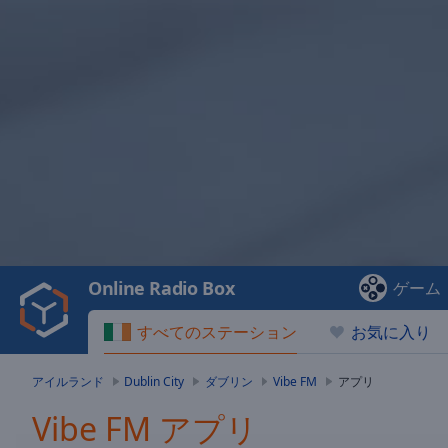
Video
Player
is
loading.
Play
Video
Online Radio Box
ゲーム
Play
Skip
すべてのステーション
お気に入り
Backward
Skip
Forward
アイルランド
Dublin City
ダブリン
Vibe FM
アプリ
Mute
Current
Vibe FM アプリ
Time
0:00