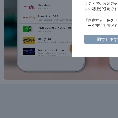
Chapters
ラジオ局や音楽ジャ
Newstalk
タの処理が必要です
news
talk
Descriptions
Sunshine 106.8
「同意する」をクリ
descriptions
soul
soft pop
adult contemporary
キーや技術を選択す
off
,
Irish Country Music Radio
folk
country
selected
同意します
Today FM
rock
pop
top40
adult contemporary
Subtitles
TrancePulse Dublin
subtitles
dance
electronic
trance
progressive trance
settings
,
Live Ireland
opens
news
folk
celtic
subtitles
settings
dialog
subtitles
off
,
selected
Audio
Track