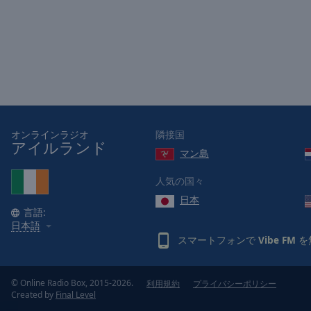
Picture-
in-
Picture
Fullscreen
This
is
a
modal
window.
オンラインラジオ
隣接国
アイルランド
マン島
Beginning
of
人気の国々
dialog
日本
window.
言語:
Escape
日本語
will
スマートフォンで
Vibe FM
を
cancel
and
close
© Online Radio Box, 2015-2026.
利用規約
プライバシーポリシー
Created by
Final Level
the