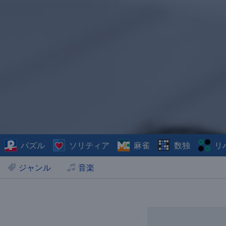
パズル
ソリティア
麻雀
数独
リ
ジャンル
音楽