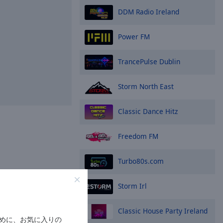
DDM Radio Ireland
Power FM
TrancePulse Dublin
Storm North East
Classic Dance Hitz
Freedom FM
Turbo80s.com
Storm Irl
Classic House Party Ireland
めに、お気に入りの