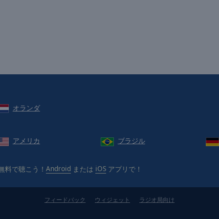
オランダ
アメリカ
ブラジル
無料で聴こう！
Android
または
iOS
アプリで！
フィードバック
ウィジェット
ラジオ局向け