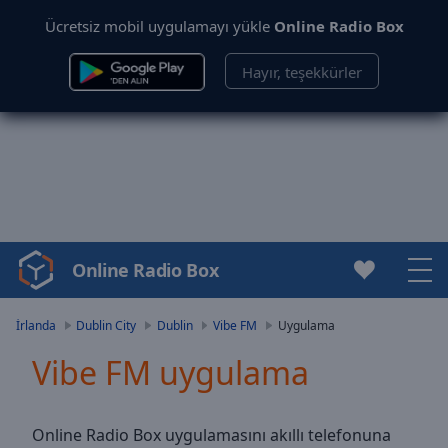
Ücretsiz mobil uygulamayı yükle
Online Radio Box
Hayır, teşekkürler
Online Radio Box
Video
Player
is
İrlanda
Dublin City
Dublin
Vibe FM
Uygulama
loading.
Vibe FM uygulama
Play
Video
Play
Skip
Online Radio Box uygulamasını akıllı telefonuna
Backward