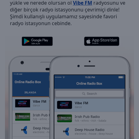
yükle ve nerede olursan ol
Vibe FM
radyosunu ve
Skip
diğer birçok radyo istasyonunu çevrimiçi dinle!
Forward
Şimdi kullanışlı uygulamamız sayesinde favori
Mute
radyo istasyonun cebinde.
Current
Time
0:00
/
Duration
-:-
Loaded
:
0.00%
Stream
Type
LIVE
Seek to
live,
currently
İRLANDA
FAVORILER
behind
live
LIVE
Vibe FM
Vibe FM
Remaining
dance
dance
Time
-
Irish Pub Radio
Irish Pub Radio
-:-
folk
ethnic
irish
balada
folk
ethnic
irish
balada
Deep House Radio
Deep House Radio
1x
electronic
house
deep house
electronic
house
deep house