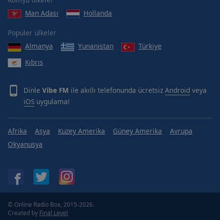
Done
Man Adası
Hollanda
Close
Modal
Dialog
Popüler ülkeler
End
Almanya
Yunanistan
Türkiye
of
dialog
Kıbrıs
window.
Dinle
Vibe FM
ile akıllı telefonunda ücretsiz
Android
veya
iOS
uygulama!
Afrika
Asya
Kuzey Amerika
Güney Amerika
Avrupa
Okyanusya
© Online Radio Box, 2015-2026.
Created by
Final Level