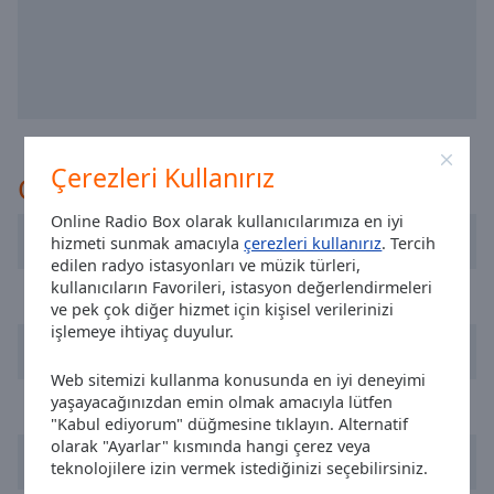
selected
Audio
Track
Picture-
in-
Picture
Çerezleri Kullanırız
Önerilir
Fullscreen
This
Online Radio Box olarak kullanıcılarımıza en iyi
is
DDM Radio Ireland
hizmeti sunmak amacıyla
çerezleri kullanırız
. Tercih
a
edilen radyo istasyonları ve müzik türleri,
modal
kullanıcıların Favorileri, istasyon değerlendirmeleri
Power FM
window.
ve pek çok diğer hizmet için kişisel verilerinizi
işlemeye ihtiyaç duyulur.
TrancePulse Dublin
Beginning
of
Web sitemizi kullanma konusunda en iyi deneyimi
dialog
yaşayacağınızdan emin olmak amacıyla lütfen
Storm North East
"Kabul ediyorum" düğmesine tıklayın. Alternatif
window.
olarak "Ayarlar" kısmında hangi çerez veya
Escape
Classic Dance Hitz
teknolojilere izin vermek istediğinizi seçebilirsiniz.
will