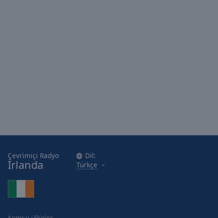
Area
Background
Color
Opacity
Font
Size
Text
Edge
Style
Çevrimiçi Radyo
Dil:
İrlanda
Türkçe
Font
Family
Reset
Komşu ülkeler