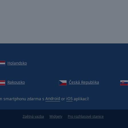
Holandsko
Rakousko
Česká Republika
m smartphonu zdarma s
Android
or
iOS
aplikací!
Zpětná vazba
Widgety
Pro rozhlasové stanice