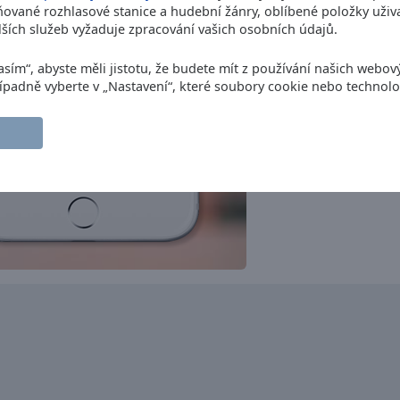
ované rozhlasové stanice a hudební žánry, oblíbené položky uživa
Newstalk
ších služeb vyžaduje zpracování vašich osobních údajů.
news
talk
Irish Country Music Radio
asím“, abyste měli jistotu, že budete mít z používání našich webov
folk
country
Případně vyberte v „Nastavení“, které soubory cookie nebo technolo
Sunshine 106.8
soul
soft pop
adult contemporary
TrancePulse Dublin
dance
electronic
trance
progressive trance
Today FM
rock
pop
top40
adult contemporary
Live Ireland
news
folk
celtic