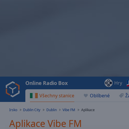
Video
Player
is
loading.
Play
Video
Online Radio Box
Hry
Play
Skip
Všechny stanice
Oblíbené
Ž
Backward
Skip
Forward
Irsko
Dublin City
Dublin
Vibe FM
Aplikace
Mute
Current
Aplikace Vibe FM
Time
0:00