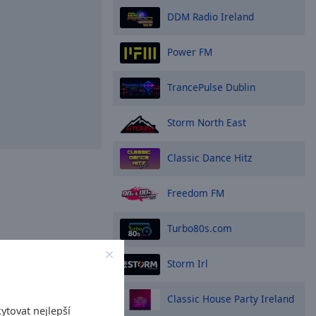
DDM Radio Ireland
Power FM
TrancePulse Dublin
Storm North East
Classic Dance Hitz
Freedom FM
Turbo80s.com
Storm Irl
Classic House Party Ireland
ytovat nejlepší