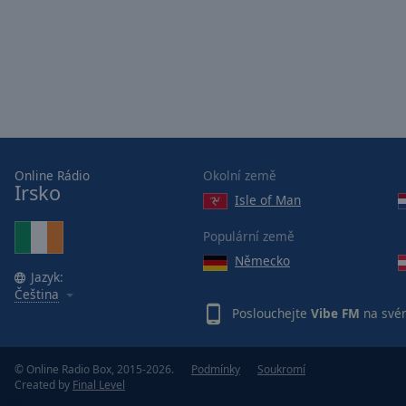
Picture-
in-
Picture
Fullscreen
This
is
a
modal
window.
Online Rádio
Okolní země
Irsko
Isle of Man
Beginning
of
Populární země
dialog
Německo
window.
Jazyk:
Escape
Čeština
will
Poslouchejte
Vibe FM
na své
cancel
and
close
© Online Radio Box, 2015-2026.
Podmínky
Soukromí
Created by
Final Level
the