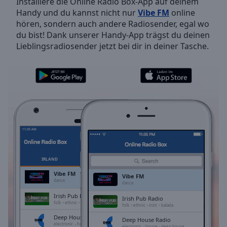
Installiere die Online Radio Box-App auf deinem
Backward
Handy und du kannst nicht nur
Vibe FM
online
Skip
hören, sondern auch andere Radiosender, egal wo
Forward
du bist! Dank unserer Handy-App trägst du deinen
Mute
Lieblingsradiosender jetzt bei dir in deiner Tasche.
Current
Time
0:00
/
Duration
-:-
Loaded
:
0.00%
Stream
Type
LIVE
Seek to
live,
currently
IRLAND
FAVORITEN
behind
live
LIVE
Vibe FM
Vibe FM
Remaining
dance
dance
Time
-
Irish Pub Radio
Irish Pub Radio
-:-
folk
ethnic
irish
balada
folk
ethnic
irish
balada
Deep House Radio
Deep House Radio
1x
electronic
house
deep house
electronic
house
deep house