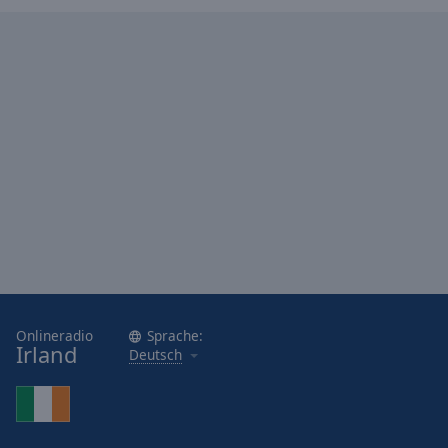
Caption
Area
Background
Color
Opacity
Font
Size
Text
Edge
Style
Onlineradio
Sprache:
Irland
Deutsch
Font
Family