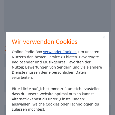
off
,
selected
Audio
Track
Picture-
in-
Wir verwenden Cookies
Picture
Empfohlen
Fullscreen
This
Online Radio Box
verwendet Cookies
, um unseren
Nutzern den besten Service zu bieten. Bevorzugte
is
DDM Radio Ireland
Radiosender und Musikgenres, Favoriten der
a
Nutzer, Bewertungen von Sendern und viele andere
modal
Dienste müssen deine persönlichen Daten
Power FM
window.
verarbeiten.
TrancePulse Dublin
Beginning
Bitte klicke auf „Ich stimme zu“, um sicherzustellen,
of
dass du unsere Website optimal nutzen kannst.
dialog
Storm North East
Alternativ kannst du unter „Einstellungen“
window.
auswählen, welche Cookies oder Technologien du
Escape
zulassen möchtest.
Classic Dance Hitz
will