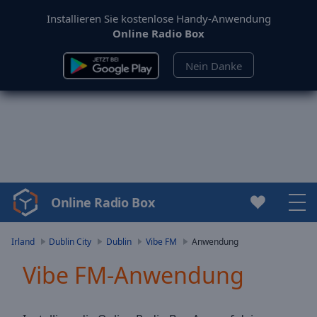
Installieren Sie kostenlose Handy-Anwendung
Online Radio Box
Nein Danke
Online Radio Box
Video
Player
is
Irland
Dublin City
Dublin
Vibe FM
Anwendung
loading.
Vibe FM-Anwendung
Play
Video
Play
Skip