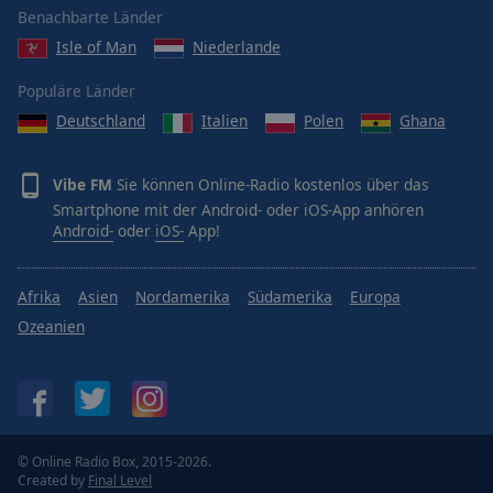
Reset
Benachbarte Länder
Done
Isle of Man
Niederlande
Close
Modal
Dialog
Populäre Länder
End
Deutschland
Italien
Polen
Ghana
of
dialog
window.
Vibe FM
Sie können Online-Radio kostenlos über das
Smartphone mit der Android- oder iOS-App anhören
Android-
oder
iOS-
App!
Afrika
Asien
Nordamerika
Südamerika
Europa
Ozeanien
© Online Radio Box, 2015-2026.
Created by
Final Level