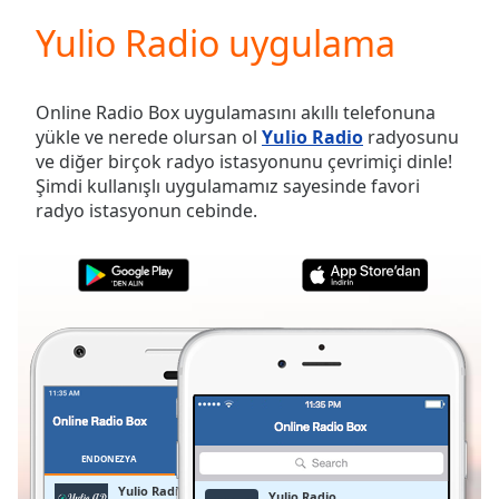
loading.
Yulio Radio uygulama
Play
Video
Play
Skip
Online Radio Box uygulamasını akıllı telefonuna
Backward
yükle ve nerede olursan ol
Yulio Radio
radyosunu
Skip
ve diğer birçok radyo istasyonunu çevrimiçi dinle!
Forward
Şimdi kullanışlı uygulamamız sayesinde favori
Mute
radyo istasyonun cebinde.
Current
Time
0:00
/
Duration
-:-
Loaded
:
0.00%
Stream
Type
LIVE
Seek to
live,
currently
ENDONEZYA
FAVORILER
behind
live
LIVE
Yulio Radio
Yulio Radio