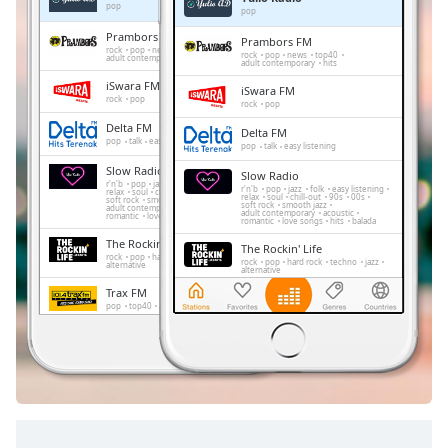
Remaining
pop
pop
Time
-
Prambors FM
Prambors FM
-:-
rock
pop
news
top40
rock
pop
news
top40
adult contemporary
hits
adult contemporary
hits
iSwara FM
1x
iSwara FM
rock
pop
rock
pop
Playback
Delta FM
Rate
Delta FM
pop
talk
easy listening
pop
talk
easy listening
Chapters
Slow Radio
Slow Radio
r'n'b
pop
jazz
folk
easy listening
r'n'b
pop
jazz
folk
easy listening
relax
soul
chill-out
90s
00s
relax
soul
chill-out
90s
00s
soft rock
smooth jazz
Chapters
soft rock
smooth jazz
adult contemporary
acoustic
adult contemporary
acoustic
romantic
love songs
hits
balada
romantic
love songs
hits
balada
The Rockin' Life
Descriptions
The Rockin' Life
rock
pop
hard rock
techno
jazz
rock
pop
hard rock
techno
jazz
alternative
alternative
descriptions
Trax FM
Trax FM
off
,
pop
top40
adult contemporary
pop
top40
adult contemporary
selected
FeMale Radio
FeMale Radio
adult contemporary
adult contemporary
Subtitles
Golden Memories
Golden Memories
rock
pop
easy listening
oldies
rock
pop
easy listening
oldies
soft rock
hits
subtitles
soft rock
hits
settings
,