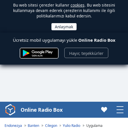
Bu web sitesi çerezler kullanır
cookies
. Bu web sitesini
kullanmaya devam ederek çerezlerin kullanımı ile ilgili
politikalarımızı kabul edersin.
Ücretsiz mobil uygulamayı yükle
Online Radio Box
Hayır, teşekkürler
Online Radio Box
Video
Player
is
Endonezya
Banten
Cilegon
Yulio Radio
Uygulama