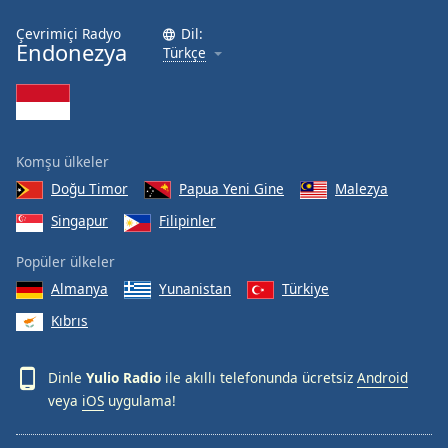
Çevrimiçi Radyo
Dil:
Opacity
Endonezya
Türkçe
Caption
Area
Background
Komşu ülkeler
Color
Doğu Timor
Papua Yeni Gine
Malezya
Singapur
Filipinler
Opacity
Popüler ülkeler
Font
Almanya
Yunanistan
Türkiye
Size
Kıbrıs
Text
Dinle
Yulio Radio
ile akıllı telefonunda ücretsiz
Android
Edge
veya
iOS
uygulama!
Style