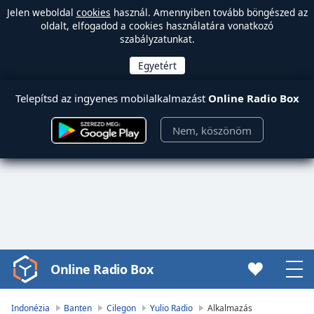
Jelen weboldal
cookies
használ. Amennyiben tovább böngészed az
oldalt, elfogadod a cookies használatára vonatkozó
szabályzatunkat.
Telepítsd az ingyenes mobilalkalmazást
Online Radio Box
Nem, köszönöm
Online Radio Box
Video
Player
is
Indonézia
Banten
Cilegon
Yulio Radio
Alkalmazás