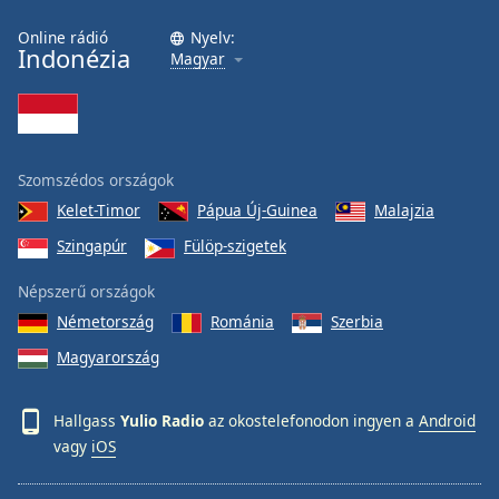
Online rádió
Nyelv:
Opacity
Indonézia
Magyar
Caption
Area
Background
Szomszédos országok
Color
Kelet-Timor
Pápua Új-Guinea
Malajzia
Szingapúr
Fülöp-szigetek
Opacity
Népszerű országok
Font
Németország
Románia
Szerbia
Size
Magyarország
Text
Hallgass
Yulio Radio
az okostelefonodon ingyen a
Android
Edge
vagy
iOS
Style