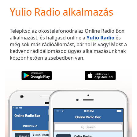
loading.
Yulio Radio alkalmazás
Play
Video
Play
Skip
Telepítsd az okostelefonodra az Online Radio Box
Backward
alkalmazást, és hallgasd online a
Yulio Radio
és
Skip
még sok más rádióállomást, bárhol is vagy! Most a
Forward
kedvenc rádióállomásod ügyes alkalmazásunknak
Mute
köszönhetően a zsebedben van.
Current
Time
0:00
/
Duration
-:-
Loaded
:
0.00%
Stream
Type
LIVE
Seek to
live,
currently
INDONÉZIA
KEDVENCEK
behind
live
LIVE
Yulio Radio
Yulio Radio