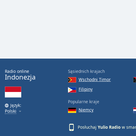
Audio
Track
Picture-
in-
Picture
Fullscreen
This
is
a
modal
window.
Radio online
Sąsiednich krajach
Indonezja
Wschodni Timor
Beginning
of
Filipiny
dialog
Popularne kraje
window.
Język:
Escape
Niemcy
Polski
will
cancel
Posłuchaj
Yulio Radio
w smart
and
close