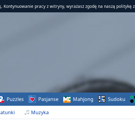
s
. Kontynuowanie pracy z witryny, wyrażasz zgodę na naszą politykę 
Puzzles
Pasjanse
Mahjong
Sudoku
atunki
Muzyka