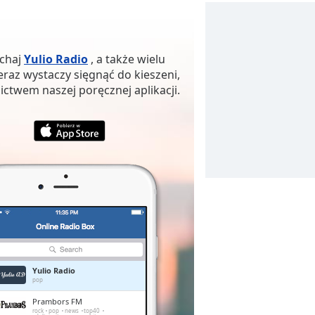
uchaj
Yulio Radio
, a także wielu
eraz wystaczy sięgnąć do kieszeni,
ictwem naszej poręcznej aplikacji.
Yulio Radio
pop
Prambors FM
rock
pop
news
top40