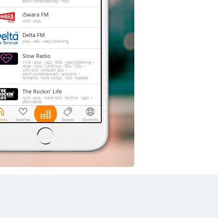
adult contemporary
hits
iSwara FM
rock
pop
Delta FM
pop
talk
easy listening
Slow Radio
r'n'b
pop
jazz
folk
easy listening
relax
soul
chill-out
90s
00s
soft rock
smooth jazz
adult contemporary
acoustic
romantic
love songs
hits
balada
The Rockin' Life
rock
pop
hard rock
techno
jazz
alternative
Trax FM
pop
top40
adult contemporary
FeMale Radio
adult contemporary
Dengerin Musik
pop
easy listening
hits