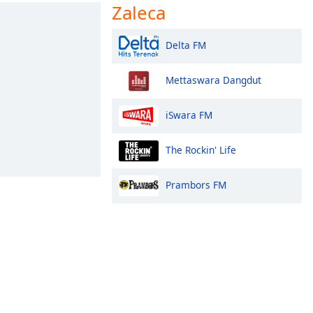
Zaleca
Delta FM
Mettaswara Dangdut
iSwara FM
The Rockin' Life
Prambors FM