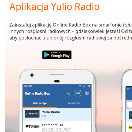
Current
Aplikacja Yulio Radio
Time
0:00
/
Duration
-:-
Zainstaluj aplikację Online Radio Box na smarfonie i sł
Loaded
:
innych rozgłośni radiowych – gdziekolwiek jesteś! Od t
0.00%
aby posłuchać ulubionej rozgłośni radiowej za pośredn
0:00
Stream
Type
LIVE
Seek to
live,
currently
behind
live
LIVE
Remaining
Time
-
-:-
INDONEZJA
ULUBIONE
1x
Yulio Radio
pop
Playback
Rate
Prambors FM
rock
pop
news
top40
adult contemporary
hits