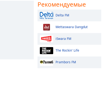
Рекомендуемые
Delta FM
Mettaswara Dangdut
iSwara FM
The Rockin' Life
Prambors FM