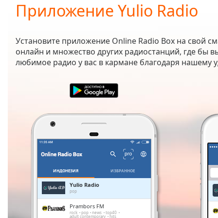
Current
Приложение Yulio Radio
Time
0:00
/
Duration
-:-
Установите приложение Online Radio Box на свой с
Loaded
:
онлайн и множество других радиостанций, где бы в
0.00%
любимое радио у вас в кармане благодаря нашему
0:00
Stream
Type
LIVE
Seek to
live,
currently
behind
live
LIVE
Remaining
Time
-
-:-
ИНДОНЕЗИЯ
ИЗБРАННОЕ
1x
Yulio Radio
pop
Playback
Rate
Prambors FM
rock
pop
news
top40
adult contemporary
hits