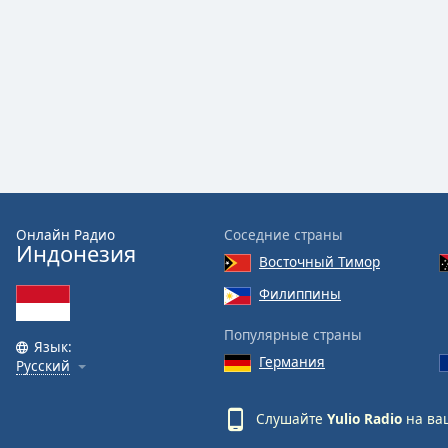
Audio
Track
Picture-
in-
Picture
Fullscreen
This
is
a
modal
window.
Онлайн Радио
Соседние страны
Индонезия
Восточный Тимор
Beginning
of
Филиппины
dialog
Популярные страны
window.
Язык:
Escape
Германия
Русский
will
cancel
Слушайте
Yulio Radio
на ва
and
close