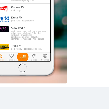
adult contemporary
hits
iSwara FM
rock
pop
Delta FM
pop
talk
easy listening
Slow Radio
r'n'b
pop
jazz
folk
easy listening
relax
soul
chill-out
90s
00s
soft rock
smooth jazz
adult contemporary
acoustic
romantic
love songs
hits
balada
Trax FM
pop
top40
adult contemporary
The Rockin' Life
rock
pop
hard rock
techno
jazz
alternative
FeMale Radio
adult contemporary
Radio Elshinta
news
talk
information