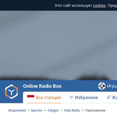
Этот сайт использует
cookies
. Про
Video
Player
is
loading.
Play
Video
Online Radio Box
Игр
Play
Skip
Все станции
Избранное
Ж
Backward
Skip
Forward
Индонезия
Бантен
Cilegon
Yulio Radio
Приложение
Mute