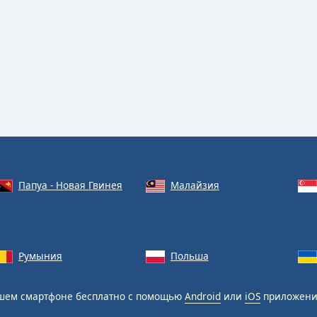
Папуа - Новая Гвинея
Малайзия
Румыния
Польша
шем смартфоне бесплатно с помощью
Android
или
iOS
приложени