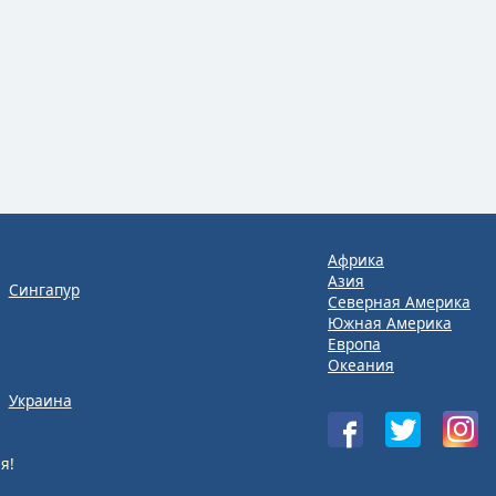
Африка
Азия
Сингапур
Северная Америка
Южная Америка
Европа
Океания
Украина
я!