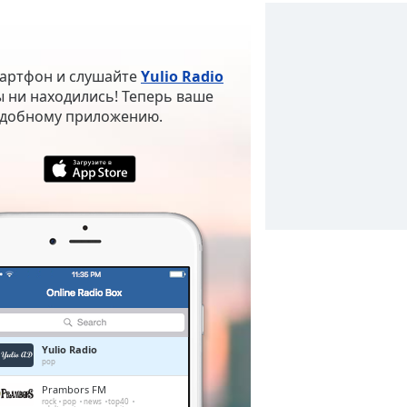
мартфон и слушайте
Yulio Radio
ы ни находились! Теперь ваше
 удобному приложению.
Yulio Radio
pop
Prambors FM
rock
pop
news
top40