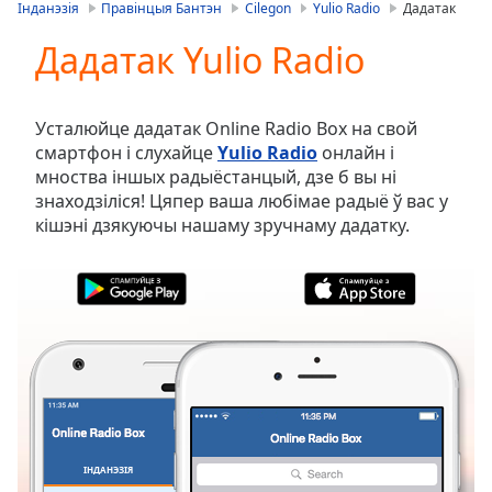
is
Інданэзія
Правінцыя Бантэн
Cilegon
Yulio Radio
Дадатак
loading.
Дадатак Yulio Radio
Play
Video
Play
Skip
Усталюйце дадатак Online Radio Box на свой
Backward
смартфон і слухайце
Yulio Radio
онлайн і
Skip
мноства іншых радыёстанцый, дзе б вы ні
Forward
знаходзіліся! Цяпер ваша любімае радыё ў вас у
Mute
кішэні дзякуючы нашаму зручнаму дадатку.
Current
Time
0:00
/
Duration
-:-
Loaded
:
0.00%
Stream
Type
LIVE
Seek to
live,
currently
ІНДАНЭЗІЯ
ВЫБРАНАЕ
behind
live
LIVE