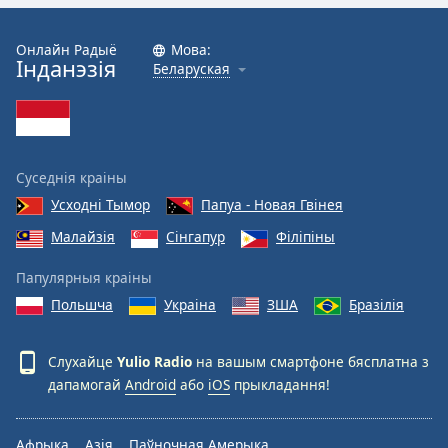
Color
Онлайн Радыё
Мова:
Opacity
Інданэзія
Беларуская
Caption
Area
Background
Суседнія краіны
Color
Усходні Тымор
Папуа - Новая Гвінея
Малайзія
Сінгапур
Філіпіны
Opacity
Папулярныя краіны
Font
Польшча
Украіна
ЗША
Бразілія
Size
Слухайце
Yulio Radio
на вашым смартфоне бясплатна з
Text
дапамогай
Android
або
iOS
прыкладання!
Edge
Style
Афрыка
Азія
Паўночная Амерыка