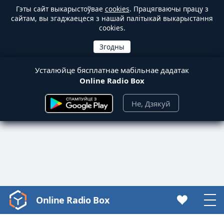
Гэты сайт выкарыстоўвае
cookies
. Працягваючы працу з
сайтам, вы згаджаецеся з нашай палітыкай выкарыстання
cookies.
Усталюйце бясплатнае мабільнае дадатак
Online Radio Box
Не, Дзякуй
Online Radio Box
Video
Player