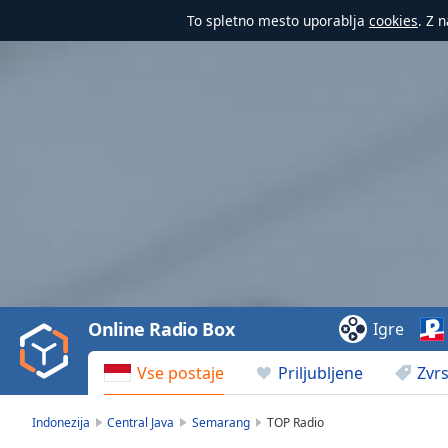
To spletno mesto uporablja
cookies
. Z 
Video
Player
is
loading.
Play
Video
Online Radio Box
Igre
Play
Skip
Vse postaje
Priljubljene
Zvrs
Backward
Skip
Forward
Indonezija
Central Java
Semarang
TOP Radio
Mute