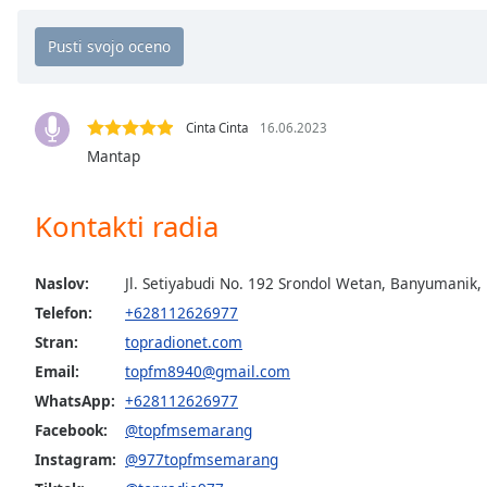
Chapters
Chapters
Descriptions
descriptions
Cinta Cinta
16.06.2023
off
,
Mantap
selected
Kontakti radia
Subtitles
subtitles
Naslov:
Jl. Setiyabudi No. 192 Srondol Wetan, Banyumanik
settings
,
opens
Telefon:
+628112626977
subtitles
Stran:
topradionet.com
settings
Email:
topfm8940@gmail.com
dialog
WhatsApp:
+628112626977
subtitles
off
,
Facebook:
@topfmsemarang
selected
Instagram:
@977topfmsemarang