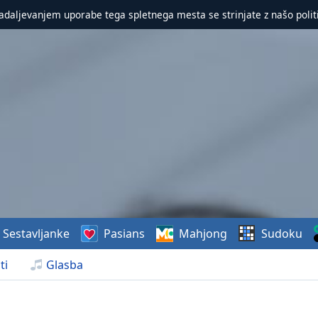
nadaljevanjem uporabe tega spletnega mesta se strinjate z našo polit
Sestavljanke
Pasians
Mahjong
Sudoku
ti
Glasba