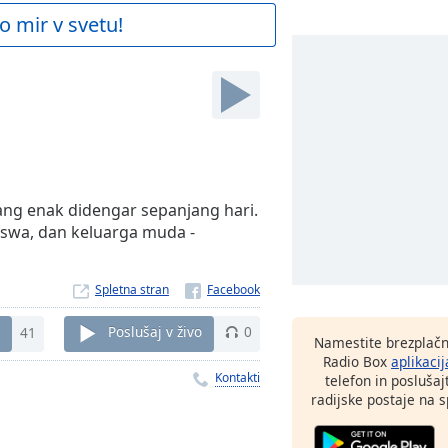
o mir v svetu!
ang enak didengar sepanjang hari.
swa, dan keluarga muda -
Spletna stran
41
Poslušaj v živo
0
Namestite brezplačn
Radio Box
aplikacij
Kontakti
telefon in poslušaj
radijske postaje na sp