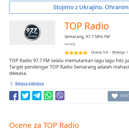
Current
Stojimo z Ukrajino. Ohranim
Time
0:00
/
Duration
-:-
TOP Radio
Loaded
:
0.00%
Semarang, 97.7 MHz FM
0:00
variety
Stream
Type
LIVE
Ocena:
5.0
Mnenja
:
1
Seek to
TOP Radio 97.7 FM selalu memutarkan lagu lagu hits y
live,
Target pendengar TOP Radio Semarang adalah mahasi
currently
dewasa.
behind
live
LIVE
Remaining
Bahasa Indonesia
Time
-
-:-
Všeč
1x
Playback
Rate
Ocene za TOP Radio