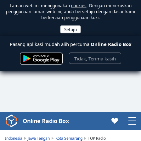
Laman web ini menggunakan
cookies
. Dengan meneruskan
penggunaan laman web ini, anda bersetuju dengan dasar kami
berkenaan penggunaan kuki.
Pasang aplikasi mudah alih percuma
Online Radio Box
Tidak, Terima kasih
Online Radio Box
Video
Player
is
Indonesia
Jawa Tengah
Kota Semarang
TOP Radio