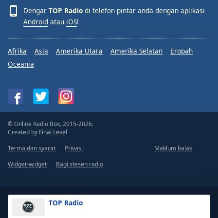
Dengar
TOP Radio
di telefon pintar anda dengan aplikasi
Android
atau
iOS
!
Afrika
Asia
Amerika Utara
Amerika Selatan
Eropah
Oceania
© Online Radio Box, 2015-2026.
Created by
Final Level
Terma dan syarat
Privasi
Maklum balas
Widget-widget
Bagi stesen radio
TOP Radio