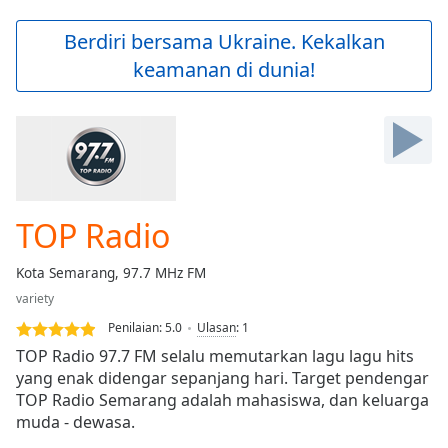
loading.
Play
Berdiri bersama Ukraine. Kekalkan
Video
keamanan di dunia!
Play
Skip
Backward
Skip
Forward
Mute
Current
Time
0:00
TOP Radio
/
Duration
-:-
Kota Semarang, 97.7 MHz FM
Loaded
:
variety
0.00%
Stream
Penilaian:
5.0
Ulasan
:
1
Type
LIVE
TOP Radio 97.7 FM selalu memutarkan lagu lagu hits
Seek to
yang enak didengar sepanjang hari. Target pendengar
live,
TOP Radio Semarang adalah mahasiswa, dan keluarga
currently
behind
muda - dewasa.
live
LIVE