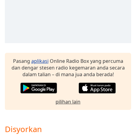
of
dialog
window.
Escape
will
cancel
and
close
the
Pasang
aplikasi
Online Radio Box yang percuma
window.
dan dengar stesen radio kegemaran anda secara
dalam talian – di mana jua anda berada!
Text
Color
Opacity
pilihan lain
Text
Background
Disyorkan
Color