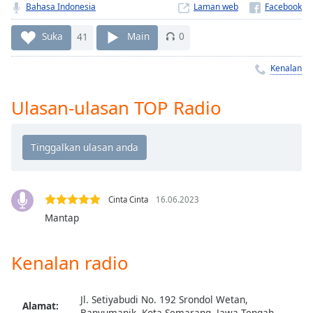
Remaining
Bahasa Indonesia
Laman web
Time
-
-:-
Suka
41
Main
0
1x
Kenalan
Playback
Rate
Ulasan-ulasan TOP Radio
Chapters
Chapters
Descriptions
descriptions
Cinta Cinta
16.06.2023
off
,
Mantap
selected
Kenalan radio
Subtitles
subtitles
settings
,
Jl. Setiyabudi No. 192 Srondol Wetan,
Alamat:
Banyumanik, Kota Semarang, Jawa Tengah