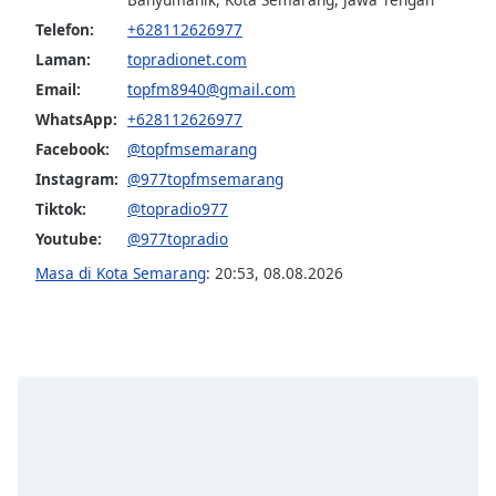
opens
subtitles
Telefon:
+628112626977
settings
Laman:
topradionet.com
dialog
Email:
topfm8940@gmail.com
subtitles
WhatsApp:
+628112626977
off
,
selected
Facebook:
@topfmsemarang
Instagram:
@977topfmsemarang
Audio
Tiktok:
@topradio977
Track
Youtube:
@977topradio
Picture-
in-
Masa di Kota Semarang
:
20:53
,
08.08.2026
Picture
Fullscreen
This
is
a
modal
window.
Beginning