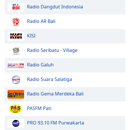
Radio Dangdut Indonesia
Opacity
Radio AR Bali
Caption
KISI
Area
Background
Color
Radio Seribatu - Village
Radio Galuh
Opacity
Radio Suara Salatiga
Font
Size
Radio Gema Merdeka Bali
Text
PASFM Pati
Edge
Style
PRO 93.10 FM Purwakarta