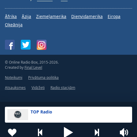
Āfrika
Āzija
Ziemeļamerika
Dienvidamerika
Eiropa
Okeānija
© Online Radio Box, 2015-2026.
Created by
Final Level
Noteikumi
Privātuma politika
Atsauksmes
Vidzžeti
Radio stacijām
TOP Radio