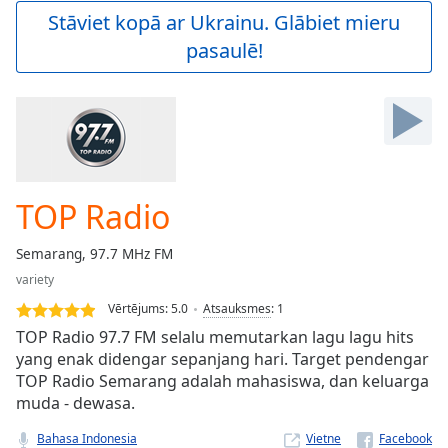
Play
Stāviet kopā ar Ukrainu. Glābiet mieru
Video
pasaulē!
Play
Skip
Backward
Skip
Forward
Mute
Current
Time
0:00
TOP Radio
/
Duration
-:-
Semarang, 97.7 MHz FM
Loaded
:
variety
0.00%
Stream
Vērtējums:
5.0
Atsauksmes
:
1
Type
LIVE
TOP Radio 97.7 FM selalu memutarkan lagu lagu hits
Seek to
yang enak didengar sepanjang hari. Target pendengar
live,
TOP Radio Semarang adalah mahasiswa, dan keluarga
currently
behind
muda - dewasa.
live
LIVE
Remaining
Bahasa Indonesia
Vietne