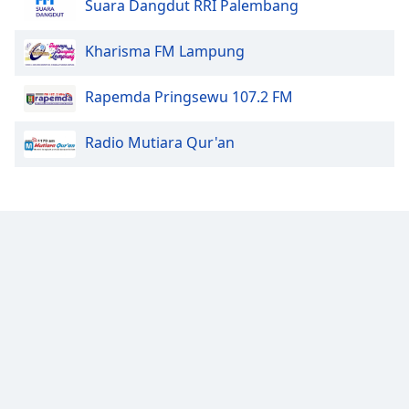
Suara Dangdut RRI Palembang
Family
Kharisma FM Lampung
Reset
Rapemda Pringsewu 107.2 FM
Done
Close
Modal
Radio Mutiara Qur'an
Dialog
End
of
dialog
window.