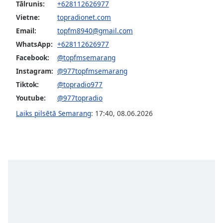
subtitles
Tālrunis:
+628112626977
settings
Vietne:
topradionet.com
dialog
Email:
topfm8940@gmail.com
subtitles
WhatsApp:
+628112626977
off
,
selected
Facebook:
@topfmsemarang
Instagram:
@977topfmsemarang
Audio
Tiktok:
@topradio977
Track
Youtube:
@977topradio
Picture-
in-
Laiks pilsētā Semarang
:
17:40
,
08.06.2026
Picture
Fullscreen
This
is
a
modal
window.
Beginning
of