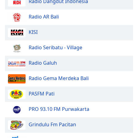
Radio Dangdut Indonesia
Opacity
Radio AR Bali
Caption
KISI
Area
Background
Color
Radio Seribatu - Village
Radio Galuh
Opacity
Radio Gema Merdeka Bali
Font
Size
PASFM Pati
Text
PRO 93.10 FM Purwakarta
Edge
Style
Grindulu Fm Pacitan
Font