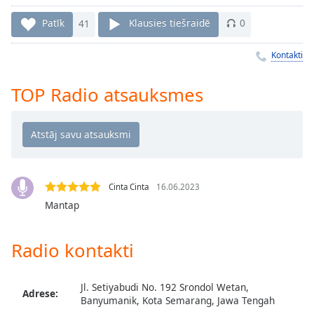
Time
-
-:-
Patīk
41
Klausies tiešraidē
0
1x
Kontakti
Playback
Rate
TOP Radio atsauksmes
Chapters
Chapters
Descriptions
descriptions
Cinta Cinta
16.06.2023
off
,
Mantap
selected
Radio kontakti
Subtitles
subtitles
settings
,
Jl. Setiyabudi No. 192 Srondol Wetan,
Adrese:
opens
Banyumanik, Kota Semarang, Jawa Tengah