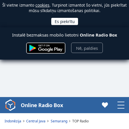
Šī vietne izmanto
cookies
. Turpinot izmantot šo vietni, jūs piekrītat
mūsu sīkdatņu izmantošanas politikai.
Instalē bezmaksas mobilo lietotni
Online Radio Box
Nē, paldies
Online Radio Box
Video
Player
is
Indonēzija
Central Java
Semarang
TOP Radio
loading.