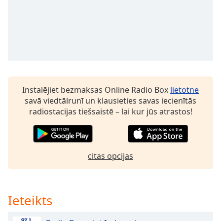
dialog
window.
Escape
will
cancel
and
close
the
Instalējiet bezmaksas Online Radio Box
lietotne
window.
savā viedtālrunī un klausieties savas iecienītās
radiostacijas tiešsaistē – lai kur jūs atrastos!
Text
Color
Opacity
citas opcijas
Text
Background
Ieteikts
Color