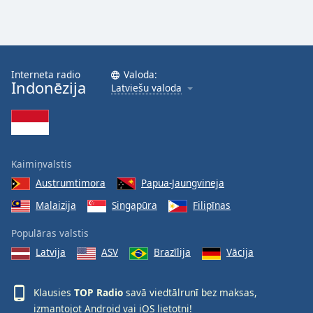
Interneta radio
Valoda:
Indonēzija
Latviešu valoda
Kaimiņvalstis
Austrumtimora
Papua-Jaungvineja
Malaizija
Singapūra
Filipīnas
Populāras valstis
Latvija
ASV
Brazīlija
Vācija
Klausies
TOP Radio
savā viedtālrunī bez maksas,
izmantojot
Android
vai
iOS
lietotni!