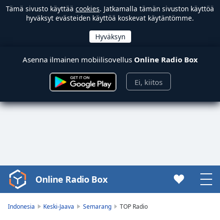
Tämä sivusto käyttää
cookies
. Jatkamalla tämän sivuston käyttöä
hyväksyt evästeiden käyttöä koskevat käytäntömme.
Asenna ilmainen mobiilisovellus
Online Radio Box
Ei, kiitos
Online Radio Box
Video
Player
is
Indonesia
Keski-Jaava
Semarang
TOP Radio
loading.