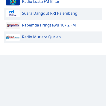
Radio Losta FM Blitar
Family
Suara Dangdut RRI Palembang
Reset
Rapemda Pringsewu 107.2 FM
Done
Close
Modal
Radio Mutiara Qur'an
Dialog
End
of
dialog
window.