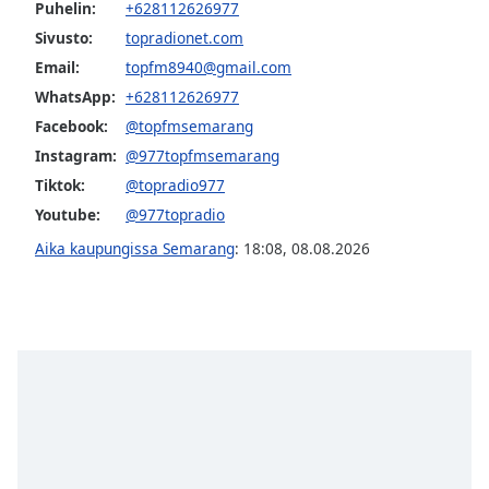
subtitles
Puhelin:
+628112626977
settings
Sivusto:
topradionet.com
dialog
Email:
topfm8940@gmail.com
subtitles
WhatsApp:
+628112626977
off
,
selected
Facebook:
@topfmsemarang
Instagram:
@977topfmsemarang
Audio
Tiktok:
@topradio977
Track
Youtube:
@977topradio
Picture-
in-
Aika kaupungissa Semarang
:
18:08
,
08.08.2026
Picture
Fullscreen
This
is
a
modal
window.
Beginning
of