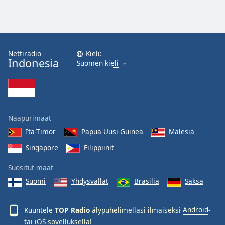
Nettiradio
Kieli:
Indonesia
Suomen kieli
Naapurimaat
Itä-Timor
Papua-Uusi-Guinea
Malesia
Singapore
Filippiinit
Suositut maat
Suomi
Yhdysvallat
Brasilia
Saksa
Kuuntele
TOP Radio
älypuhelimellasi ilmaiseksi
Android
-
tai
iOS
-sovelluksella!