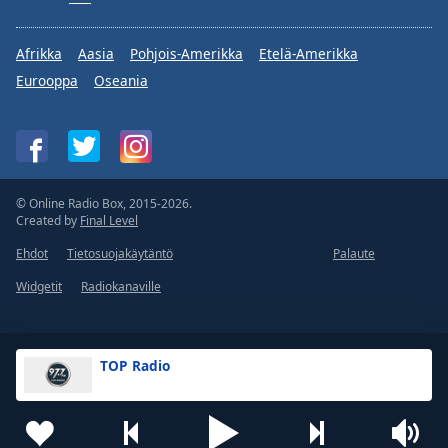
Afrikka
Aasia
Pohjois-Amerikka
Etelä-Amerikka
Eurooppa
Oseania
© Online Radio Box, 2015-2026.
Created by
Final Level
Ehdot
Tietosuojakäytäntö
Palaute
Widgetit
Radiokanaville
TOP Radio