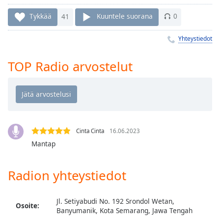
Time
-
-:-
Tykkää
41
Kuuntele suorana
0
1x
Yhteystiedot
Playback
Rate
TOP Radio arvostelut
Chapters
Chapters
Descriptions
descriptions
Cinta Cinta
16.06.2023
off
,
Mantap
selected
Radion yhteystiedot
Subtitles
subtitles
settings
,
Jl. Setiyabudi No. 192 Srondol Wetan,
Osoite:
opens
Banyumanik, Kota Semarang, Jawa Tengah