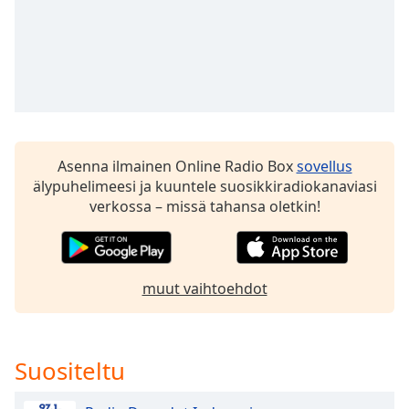
dialog
window.
Escape
will
cancel
and
close
the
Asenna ilmainen Online Radio Box
sovellus
window.
älypuhelimeesi ja kuuntele suosikkiradiokanaviasi
verkossa – missä tahansa oletkin!
Text
Color
Opacity
muut vaihtoehdot
Text
Background
Suositeltu
Color