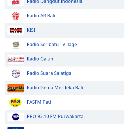
Radio Dangdut Indonesia
Opacity
Radio AR Bali
Caption
KISI
Area
Background
Color
Radio Seribatu - Village
Radio Galuh
Opacity
Radio Suara Salatiga
Font
Size
Radio Gema Merdeka Bali
Text
PASFM Pati
Edge
Style
PRO 93.10 FM Purwakarta
Font