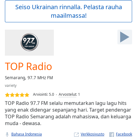
Play
Seiso Ukrainan rinnalla. Pelasta rauha
Video
maailmassa!
Play
Skip
Backward
Skip
Forward
Mute
Current
Time
0:00
TOP Radio
/
Duration
-:-
Semarang, 97.7 MHz FM
Loaded
:
variety
0.00%
Stream
Arviointi:
5.0
Arvostelut
:
1
Type
LIVE
TOP Radio 97.7 FM selalu memutarkan lagu lagu hits
Seek to
yang enak didengar sepanjang hari. Target pendengar
live,
TOP Radio Semarang adalah mahasiswa, dan keluarga
currently
behind
muda - dewasa.
live
LIVE
Remaining
Bahasa Indonesia
Verkkosivusto