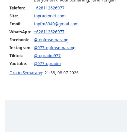
opens
subtitles
Telefon:
+628112626977
settings
Site:
topradionet.com
dialog
Email:
topfm8940@gmail.com
subtitles
WhatsApp:
+628112626977
off
,
selected
Facebook:
@topfmsemarang
Instagram:
@977topfmsemarang
Audio
Tiktok:
@topradio977
Track
Youtube:
@977topradio
Picture-
in-
Ora în Semarang
:
21:38
,
08.07.2026
Picture
Fullscreen
This
is
a
modal
window.
Beginning