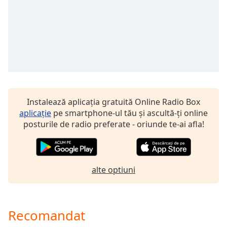
of
dialog
window.
Escape
will
cancel
and
close
the
Instalează aplicația gratuită Online Radio Box
window.
aplicație
pe smartphone-ul tău și ascultă-ți online
posturile de radio preferate - oriunde te-ai afla!
Text
Color
Opacity
alte optiuni
Text
Background
Recomandat
Color