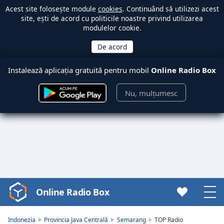
Acest site folosește module
cookies
. Continuând să utilizezi acest
site, ești de acord cu politicile noastre privind utilizarea
modulelor cookie.
Instalează aplicația gratuită pentru mobil
Online Radio Box
Nu, mulțumesc
Online Radio Box
Video
Player
is
Indonezia
Provincia Java Centrală
Semarang
TOP Radio