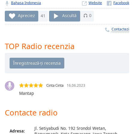
Remaining
Bahasa Indonesia
Website
Time
-
-:-
Apreciez
41
Ascultă
0
1x
Contactezi
Playback
Rate
TOP Radio recenzia
Chapters
Chapters
Descriptions
descriptions
Cinta Cinta
16.06.2023
off
,
Mantap
selected
Contacte radio
Subtitles
subtitles
settings
,
Jl. Setiyabudi No. 192 Srondol Wetan,
Adresa:
Banyumanik, Kota Semarang, Jawa Tengah