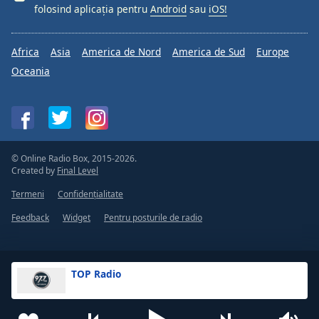
folosind aplicația pentru
Android
sau
iOS!
Africa
Asia
America de Nord
America de Sud
Europe
Oceania
© Online Radio Box, 2015-2026.
Created by
Final Level
Termeni
Confidențialitate
Feedback
Widget
Pentru posturile de radio
TOP Radio