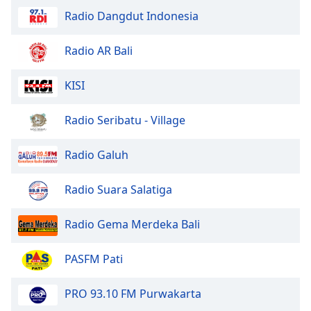
Radio Dangdut Indonesia
Opacity
Radio AR Bali
Caption
KISI
Area
Background
Color
Radio Seribatu - Village
Radio Galuh
Opacity
Radio Suara Salatiga
Font
Size
Radio Gema Merdeka Bali
Text
PASFM Pati
Edge
Style
PRO 93.10 FM Purwakarta