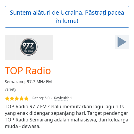
loading.
Play
Suntem alături de Ucraina. Păstrați pacea
Video
în lume!
Play
Skip
Backward
Skip
Forward
Mute
Current
Time
0:00
TOP Radio
/
Duration
-:-
Semarang, 97.7 MHz FM
Loaded
:
variety
0.00%
Stream
Rating:
5.0
Revizuiri
:
1
Type
LIVE
TOP Radio 97.7 FM selalu memutarkan lagu lagu hits
Seek to
yang enak didengar sepanjang hari. Target pendengar
live,
TOP Radio Semarang adalah mahasiswa, dan keluarga
currently
behind
muda - dewasa.
live
LIVE