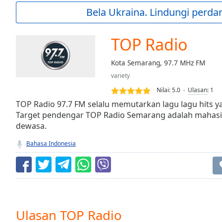
Current
Bela Ukraina. Lindungi perda
Time
0:00
/
Duration
-:-
TOP Radio
Loaded
:
0.00%
Kota Semarang, 97.7 MHz FM
0:00
variety
Stream
Type
LIVE
Nilai:
5.0
Ulasan
:
1
Seek to
TOP Radio 97.7 FM selalu memutarkan lagu lagu hits y
live,
Target pendengar TOP Radio Semarang adalah mahasi
currently
dewasa.
behind
live
LIVE
Remaining
Bahasa Indonesia
Time
-
-:-
1x
Playback
Rate
Ulasan TOP Radio