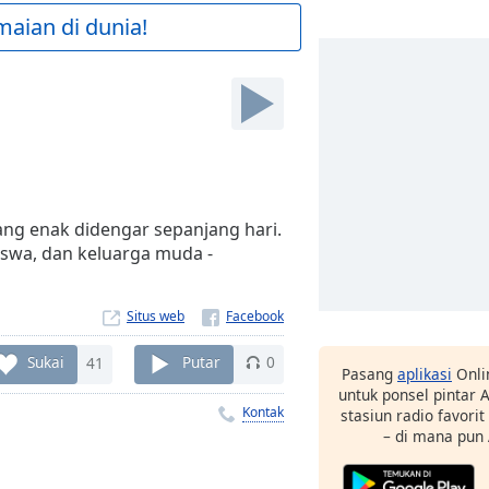
maian di dunia!
ang enak didengar sepanjang hari.
swa, dan keluarga muda -
Situs web
Sukai
41
Putar
0
Pasang
aplikasi
Onli
untuk ponsel pintar
Kontak
stasiun radio favori
– di mana pun