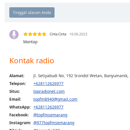
Chapters
Chapters
Descriptions
descriptions
Cinta Cinta
16.06.2023
off
,
Mantap
selected
Kontak radio
Subtitles
subtitles
Alamat:
Jl. Setiyabudi No. 192 Srondol Wetan, Banyumanik
settings
,
opens
Telepon:
+628112626977
subtitles
Situs:
topradionet.com
settings
Email:
topfm8940@gmail.com
dialog
WhatsApp:
+628112626977
subtitles
off
,
Facebook:
@topfmsemarang
selected
Instagram:
@977topfmsemarang