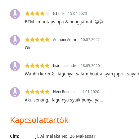
Audio
Track
Ichonk
15.04.2023
Picture-
BTM...mantaps opa & bung jamal. 😊👍
in-
Picture
Fullscreen
Anthoni Amrin
10.07.2022
This
Ok
is
a
modal
biarlah sendiri
18.05.2020
window.
Wahhh keren2.. lagunya, salam buat aisyah jupri.. saya
Beginning
of
Neni Rosmiati
11.01.2020
dialog
Aku senang.. lagu nya syaik punya ya....
window.
Escape
Kapcsolattartók
will
cancel
and
Cím:
Jl. Alimalaka No. 26 Makassar
close