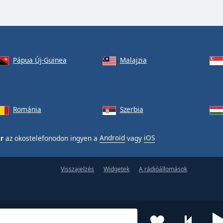
Pápua Új-Guinea
Malajzia
Románia
Szerbia
r
az okostelefonodon ingyen a
Android
vagy
iOS
Visszajelzés
Widgetek
A rádióállomások