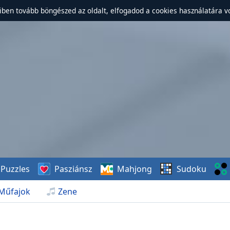
ben tovább böngészed az oldalt, elfogadod a cookies használatára v
Puzzles
Pasziánsz
Mahjong
Sudoku
Műfajok
Zene