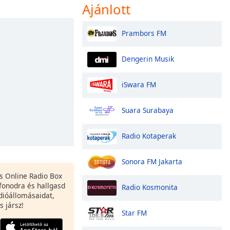
Ajánlott
Prambors FM
Dengerin Musik
iSwara FM
Suara Surabaya
Radio Kotaperak
Sonora FM Jakarta
es Online Radio Box
fonodra és hallgasd
Radio Kosmonita
dióállomásaidat,
s jársz!
Star FM