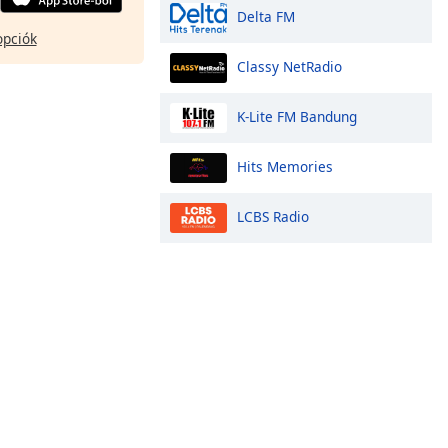
Delta FM
opciók
Classy NetRadio
K-Lite FM Bandung
Hits Memories
LCBS Radio