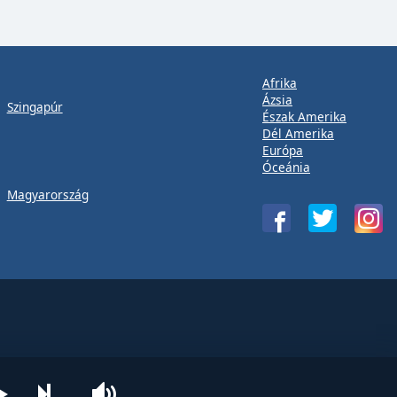
Afrika
Ázsia
Szingapúr
Észak Amerika
Dél Amerika
Európa
Óceánia
Magyarország