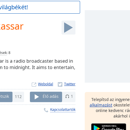
világbékét!
kassar
ések
:
8
ar is a radio broadcaster based in
 to midnight. It aims to entertain,
Weboldal
tszik
112
Élő adás
1
Telepítsd az ingyen
alkalmazást
okostele
Kapcsolattartók
online kedvenc rá
akárhol i