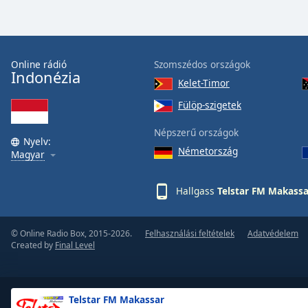
Color
Opacity
Online rádió
Szomszédos országok
Indonézia
Font
Kelet-Timor
Size
Fülöp-szigetek
Népszerű országok
Text
Nyelv:
Németország
Edge
Magyar
Style
Hallgass
Telstar FM Makassa
Font
Family
© Online Radio Box, 2015-2026.
Felhasználási feltételek
Adatvédelem
Created by
Final Level
Reset
Done
Close
Telstar FM Makassar
Modal