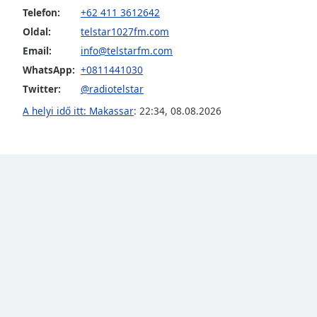
Telefon:
+62 411 3612642
the
window.
Oldal:
telstar1027fm.com
Email:
info@telstarfm.com
Text
WhatsApp:
+0811441030
Color
Twitter:
@radiotelstar
A helyi idő itt: Makassar
:
22:34
,
08.08.2026
Opacity
Text
Background
Color
Opacity
Caption
Area
Background