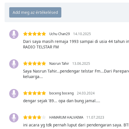
Chapters
Chapters
Descriptions
descriptions
Uchu Chan29
14.10.2025
off
,
Dari saya masih remaja 1993 sampai di usia 44 tahun in
RADIO TELSTAR FM
selected
Subtitles
Nasrun Tahir
13.06.2025
subtitles
Saya Nasrun Tahir...pendengar telstar Fm...Dari Parep
settings
,
keluarga...
opens
subtitles
boceng boceng
24.03.2024
settings
dengar sejak '89... opa dan bung jamal....
dialog
subtitles
off
,
HAMARUM HALVAIMA
11.07.2023
selected
ini acara yg tdk pernah luput dari pendengaran saya.