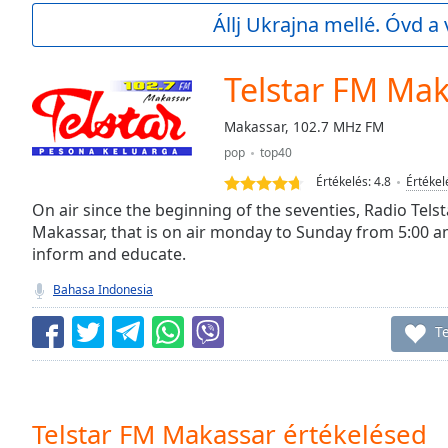
Current
Állj Ukrajna mellé. Óvd a 
Time
0:00
/
Duration
-:-
Telstar FM Ma
Loaded
:
0.00%
Makassar, 102.7 MHz FM
0:00
pop
top40
Stream
Type
LIVE
Értékelés:
4.8
Értékel
Seek to
On air since the beginning of the seventies, Radio Telst
live,
Makassar, that is on air monday to Sunday from 5:00 am
currently
inform and educate.
behind
live
LIVE
Remaining
Bahasa Indonesia
Time
-
-:-
Te
1x
Playback
Rate
Telstar FM Makassar értékelésed