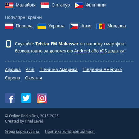
Малайзія
Сінгапур
Філіппіни
Популярні країни
Польща
Україна
Чехія
Молдова
Слухайте
Telstar FM Makassar
на вашому смартфоні
безкоштовно за допомогою
Android
або
iOS
додатка!
Африка
Азія
Північна Америка
Південна Америка
Європа
Океанія
© Online Radio Box, 2015-2026.
Created by
Final Level
Угода користувача
Політика конфіденційності