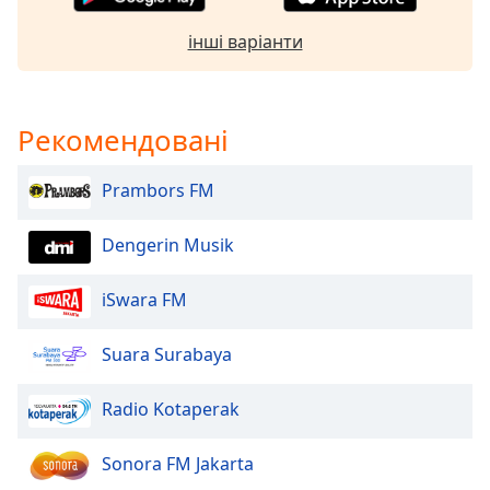
Font
Family
інші варіанти
Reset
Рекомендовані
Done
Close
Modal
Prambors FM
Dialog
End
of
Dengerin Musik
dialog
window.
iSwara FM
Suara Surabaya
Radio Kotaperak
Sonora FM Jakarta