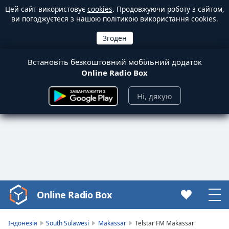
Цей сайт використовує
cookies
. Продовжуючи роботу з сайтом,
ви погоджуєтеся з нашою політикою використання cookies.
Встановіть безкоштовний мобільний додаток
Online Radio Box
Ні, дякую
Online Radio Box
Video
Player
is
Індонезія
South Sulawesi
Makassar
Telstar FM Makassar