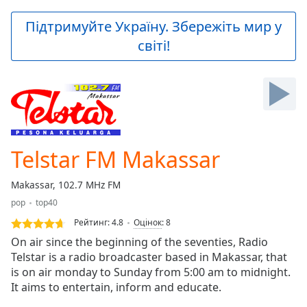
loading.
Play
Підтримуйте Україну. Збережіть мир у
Video
світі!
Play
Skip
Backward
Skip
Forward
Mute
Current
Time
0:00
Telstar FM Makassar
/
Duration
-:-
Makassar, 102.7 MHz FM
Loaded
:
pop
top40
0.00%
Stream
Рейтинг:
4.8
Оцінок
:
8
Type
LIVE
On air since the beginning of the seventies, Radio
Seek to
Telstar is a radio broadcaster based in Makassar, that
live,
is on air monday to Sunday from 5:00 am to midnight.
currently
behind
It aims to entertain, inform and educate.
live
LIVE