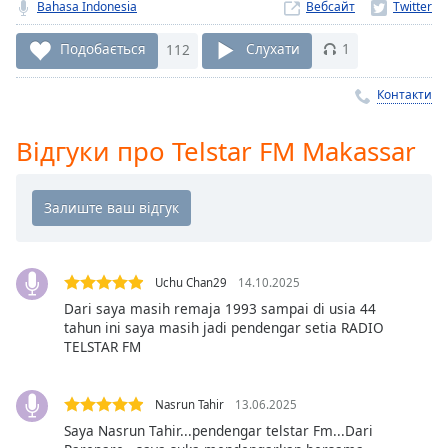
Remaining
Bahasa Indonesia
Вебсайт
Time
-
-:-
Подобається
112
Слухати
1
1x
Контакти
Playback
Rate
Відгуки про Telstar FM Makassar
Chapters
Chapters
Descriptions
descriptions
Uchu Chan29
14.10.2025
off
,
Dari saya masih remaja 1993 sampai di usia 44
selected
tahun ini saya masih jadi pendengar setia RADIO
TELSTAR FM
Subtitles
subtitles
Nasrun Tahir
13.06.2025
settings
,
Saya Nasrun Tahir...pendengar telstar Fm...Dari
opens