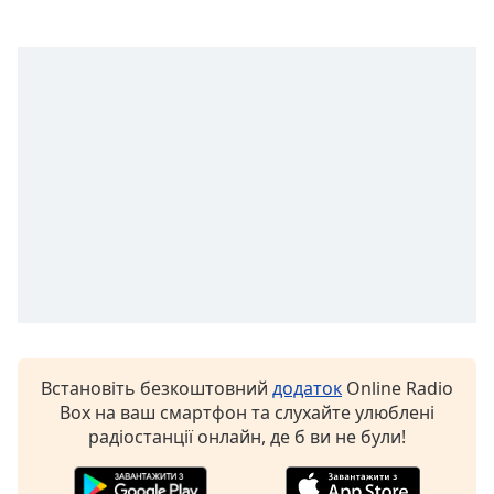
Opacity
Caption
Area
Background
Color
Opacity
Font
Size
Встановіть безкоштовний
додаток
Online Radio
Text
Box на ваш смартфон та слухайте улюблені
Edge
радіостанції онлайн, де б ви не були!
Style