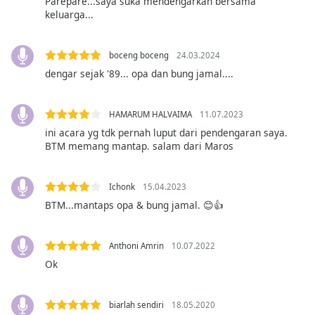
Parepare...saya suka mendengarkan bersama
subtitles
keluarga...
settings
dialog
boceng boceng
24.03.2024
subtitles
dengar sejak '89... opa dan bung jamal....
off
,
selected
HAMARUM HALVAIMA
11.07.2023
Audio
Track
ini acara yg tdk pernah luput dari pendengaran saya.
BTM memang mantap. salam dari Maros
Picture-
in-
Picture
Ichonk
15.04.2023
Fullscreen
BTM...mantaps opa & bung jamal. 😊👍
This
is
a
Anthoni Amrin
10.07.2022
modal
Ok
window.
Beginning
biarlah sendiri
18.05.2020