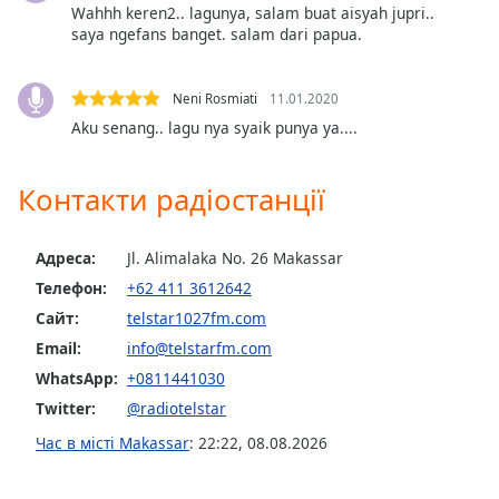
of
Wahhh keren2.. lagunya, salam buat aisyah jupri..
dialog
saya ngefans banget. salam dari papua.
window.
Escape
Neni Rosmiati
11.01.2020
will
cancel
Aku senang.. lagu nya syaik punya ya....
and
close
Контакти радіостанції
the
window.
Адреса:
Jl. Alimalaka No. 26 Makassar
Text
Телефон:
+62 411 3612642
Color
Сайт:
telstar1027fm.com
Email:
info@telstarfm.com
Opacity
WhatsApp:
+0811441030
Twitter:
@radiotelstar
Text
Час в місті Makassar
:
22:22
,
08.08.2026
Background
Color