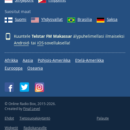
Suositut maat
Suomi
Yhdysvallat
Brasilia
Saksa
Kuuntele
Telstar FM Makassar
älypuhelimellasi ilmaiseksi
Android
- tai
iOS
-sovelluksella!
Afrikka
Aasia
Pohjois-Amerikka
Etelä-Amerikka
Eurooppa
Oseania
© Online Radio Box, 2015-2026.
Created by
Final Level
Ehdot
Tietosuojakäytäntö
Palaute
Widgetit
Radiokanaville