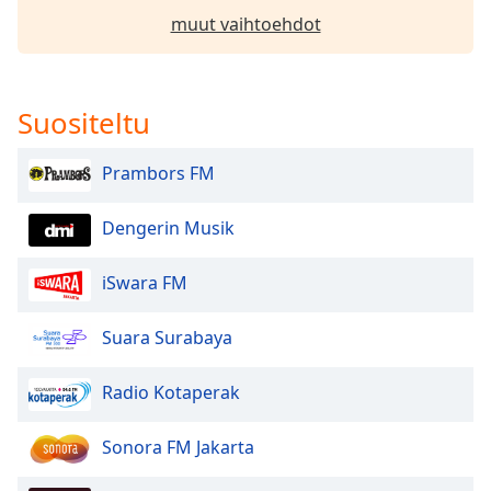
Family
muut vaihtoehdot
Reset
Suositeltu
Done
Close
Modal
Prambors FM
Dialog
End
of
Dengerin Musik
dialog
window.
iSwara FM
Suara Surabaya
Radio Kotaperak
Sonora FM Jakarta