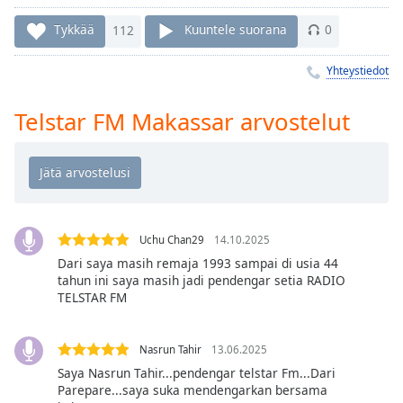
Time
-
-:-
Tykkää
112
Kuuntele suorana
0
1x
Yhteystiedot
Playback
Rate
Telstar FM Makassar arvostelut
Chapters
Chapters
Descriptions
descriptions
Uchu Chan29
14.10.2025
off
,
Dari saya masih remaja 1993 sampai di usia 44
selected
tahun ini saya masih jadi pendengar setia RADIO
TELSTAR FM
Subtitles
subtitles
Nasrun Tahir
13.06.2025
settings
,
Saya Nasrun Tahir...pendengar telstar Fm...Dari
opens
Parepare...saya suka mendengarkan bersama