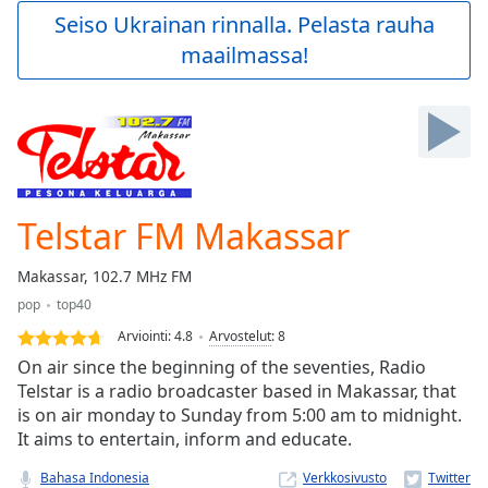
Play
Seiso Ukrainan rinnalla. Pelasta rauha
Video
maailmassa!
Play
Skip
Backward
Skip
Forward
Mute
Current
Time
0:00
Telstar FM Makassar
/
Duration
-:-
Makassar, 102.7 MHz FM
Loaded
:
pop
top40
0.00%
Stream
Arviointi:
4.8
Arvostelut
:
8
Type
LIVE
On air since the beginning of the seventies, Radio
Seek to
Telstar is a radio broadcaster based in Makassar, that
live,
is on air monday to Sunday from 5:00 am to midnight.
currently
behind
It aims to entertain, inform and educate.
live
LIVE
Remaining
Bahasa Indonesia
Verkkosivusto