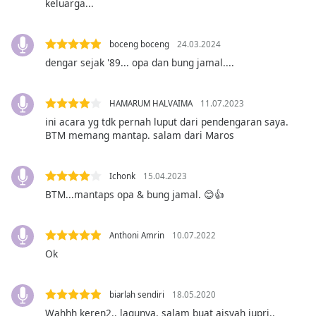
subtitles
keluarga...
settings
dialog
boceng boceng
24.03.2024
subtitles
dengar sejak '89... opa dan bung jamal....
off
,
selected
HAMARUM HALVAIMA
11.07.2023
Audio
Track
ini acara yg tdk pernah luput dari pendengaran saya.
BTM memang mantap. salam dari Maros
Picture-
in-
Picture
Ichonk
15.04.2023
Fullscreen
BTM...mantaps opa & bung jamal. 😊👍
This
is
a
Anthoni Amrin
10.07.2022
modal
Ok
window.
Beginning
biarlah sendiri
18.05.2020
of
Wahhh keren2.. lagunya, salam buat aisyah jupri..