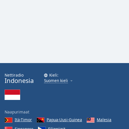
Nettiradio
Kieli:
Indonesia
Suomen kieli
Naapurimaat
Itä-Timor
Papua-Uusi-Guinea
Malesia
Singapore
Filippiinit