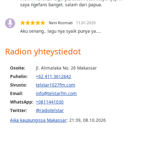
dialog
saya ngefans banget. salam dari papua.
window.
Escape
Neni Rosmiati
11.01.2020
will
cancel
Aku senang.. lagu nya syaik punya ya....
and
close
Radion yhteystiedot
the
window.
Osoite:
Jl. Alimalaka No. 26 Makassar
Text
Puhelin:
+62 411 3612642
Color
Sivusto:
telstar1027fm.com
Email:
info@telstarfm.com
Opacity
WhatsApp:
+0811441030
Twitter:
@radiotelstar
Text
Aika kaupungissa Makassar
:
21:39
,
08.10.2026
Background
Color