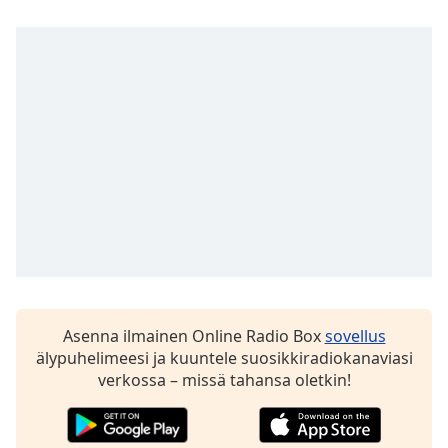
Opacity
Caption
Area
Background
Color
Opacity
Font
Size
Asenna ilmainen Online Radio Box
sovellus
Text
älypuhelimeesi ja kuuntele suosikkiradiokanaviasi
Edge
verkossa – missä tahansa oletkin!
Style
Font