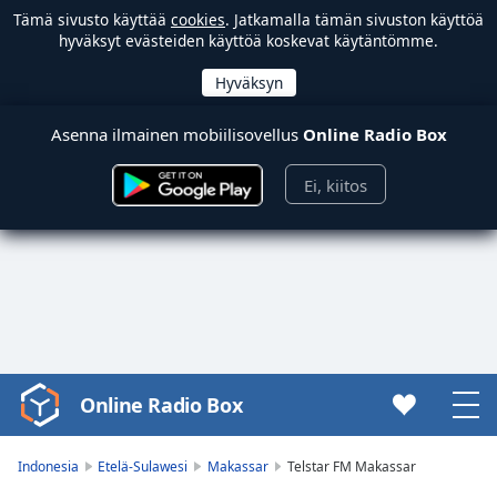
Tämä sivusto käyttää
cookies
. Jatkamalla tämän sivuston käyttöä
hyväksyt evästeiden käyttöä koskevat käytäntömme.
Asenna ilmainen mobiilisovellus
Online Radio Box
Ei, kiitos
Online Radio Box
Video
Player
is
Indonesia
Etelä-Sulawesi
Makassar
Telstar FM Makassar
loading.