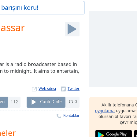
barışını koru!
kassar
ar is a radio broadcaster based in
 to midnight. It aims to entertain,
Web sitesi
en
112
Canlı Dinle
0
Akıllı telefonuna
uygulama
uygulaması
Kontaklar
olursan ol favori r
çevrimiç
eler