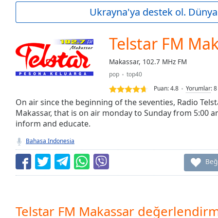
Current
Ukrayna'ya destek ol. Dünya 
Time
0:00
/
Duration
-:-
Telstar FM Ma
Loaded
:
0.00%
Makassar, 102.7 MHz FM
0:00
pop
top40
Stream
Type
LIVE
Puan:
4.8
Yorumlar
:
8
Seek to
On air since the beginning of the seventies, Radio Telst
live,
Makassar, that is on air monday to Sunday from 5:00 am
currently
inform and educate.
behind
live
LIVE
Remaining
Bahasa Indonesia
Time
-
-:-
Beğ
1x
Playback
Rate
Telstar FM Makassar değerlendirm