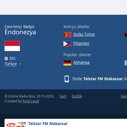
Color
Opacity
Çevrimiçi Radyo
Komşu ülkeler
Endonezya
Font
Doğu Timor
Size
Filipinler
Popüler ülkeler
Text
Dil:
Almanya
Edge
Türkçe
Style
Dinle
Telstar FM Makassar
il
Font
Family
© Online Radio Box, 2015-2026.
Şart
Gizlilik
Geri
Created by
Final Level
Reset
Done
Close
Telstar FM Makassar
Modal