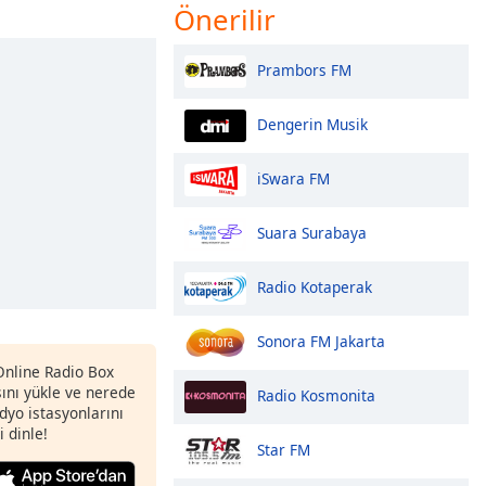
Önerilir
Prambors FM
Dengerin Musik
iSwara FM
Suara Surabaya
Radio Kotaperak
Sonora FM Jakarta
 Online Radio Box
nı yükle ve nerede
Radio Kosmonita
adyo istasyonlarını
i dinle!
Star FM