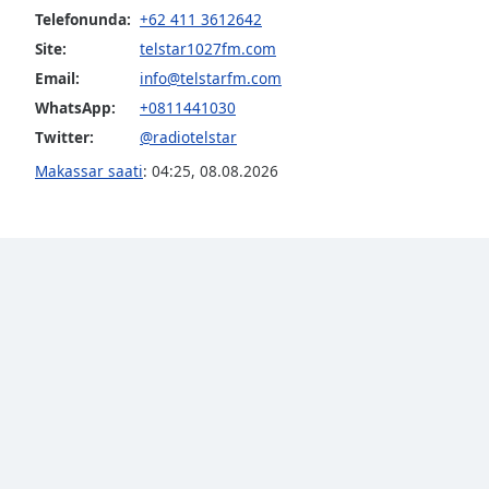
Telefonunda:
+62 411 3612642
the
window.
Site:
telstar1027fm.com
Email:
info@telstarfm.com
Text
WhatsApp:
+0811441030
Color
Twitter:
@radiotelstar
Makassar saati
:
04:25
,
08.08.2026
Opacity
Text
Background
Color
Opacity
Caption
Area
Background