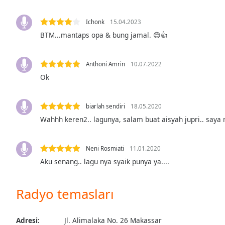
Audio
Track
Ichonk
15.04.2023
Picture-
BTM...mantaps opa & bung jamal. 😊👍
in-
Picture
Fullscreen
Anthoni Amrin
10.07.2022
This
Ok
is
a
modal
biarlah sendiri
18.05.2020
window.
Wahhh keren2.. lagunya, salam buat aisyah jupri.. saya
Beginning
of
Neni Rosmiati
11.01.2020
dialog
Aku senang.. lagu nya syaik punya ya....
window.
Escape
Radyo temasları
will
cancel
and
Adresi:
Jl. Alimalaka No. 26 Makassar
close