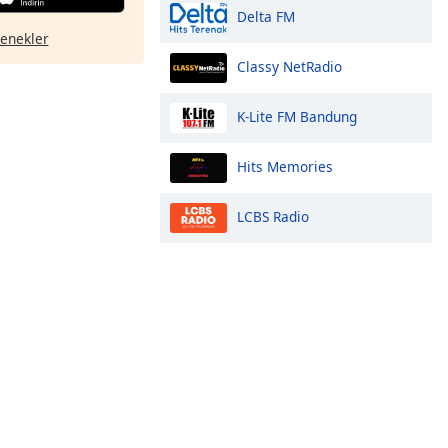
Delta FM
çenekler
Classy NetRadio
K-Lite FM Bandung
Hits Memories
LCBS Radio