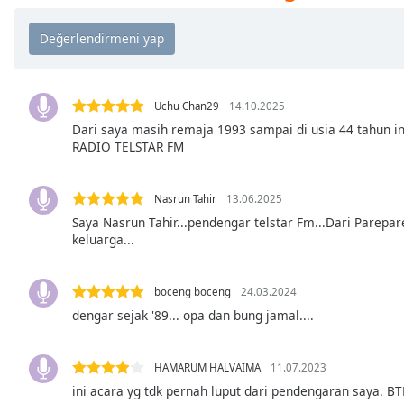
Chapters
Chapters
Descriptions
descriptions
Uchu Chan29
14.10.2025
off
,
Dari saya masih remaja 1993 sampai di usia 44 tahun in
RADIO TELSTAR FM
selected
Subtitles
Nasrun Tahir
13.06.2025
subtitles
Saya Nasrun Tahir...pendengar telstar Fm...Dari Parep
settings
,
keluarga...
opens
subtitles
boceng boceng
24.03.2024
settings
dengar sejak '89... opa dan bung jamal....
dialog
subtitles
off
,
HAMARUM HALVAIMA
11.07.2023
selected
ini acara yg tdk pernah luput dari pendengaran saya.