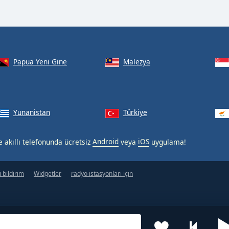
Papua Yeni Gine
Malezya
Yunanistan
Türkiye
e akıllı telefonunda ücretsiz
Android
veya
iOS
uygulama!
 bildirim
Widgetler
radyo istasyonları için