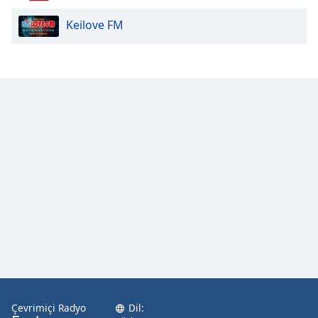
Keilove FM
Opacity
Caption
Area
Background
Color
Opacity
Font
Size
Text
Edge
Style
Çevrimiçi Radyo
Dil: