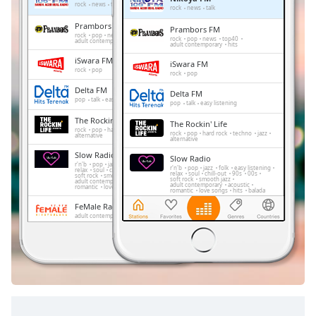
Remaining
rock
news
talk
rock
news
talk
Time
-
Prambors FM
Prambors FM
-:-
rock
pop
news
top40
rock
pop
news
top40
adult contemporary
hits
adult contemporary
hits
iSwara FM
1x
iSwara FM
rock
pop
rock
pop
Playback
Delta FM
Rate
Delta FM
pop
talk
easy listening
pop
talk
easy listening
Chapters
The Rockin' Life
The Rockin' Life
rock
pop
hard rock
techno
jazz
rock
pop
hard rock
techno
jazz
alternative
alternative
Chapters
Slow Radio
Slow Radio
r'n'b
pop
jazz
folk
easy listening
r'n'b
pop
jazz
folk
easy listening
relax
soul
chill-out
90s
00s
Descriptions
relax
soul
chill-out
90s
00s
soft rock
smooth jazz
soft rock
smooth jazz
adult contemporary
acoustic
adult contemporary
acoustic
romantic
love songs
hits
balada
romantic
love songs
hits
balada
descriptions
FeMale Radio
FeMale Radio
off
,
adult contemporary
adult contemporary
selected
Trax FM
Trax FM
pop
top40
adult contemporary
pop
top40
adult contemporary
Subtitles
Gen FM
Gen FM
hits
hits
subtitles
settings
,