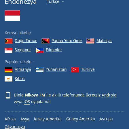
Endonezya
Türkçe
Font
Family
Reset
Komşu ülkeler
Done
Doğu Timor
Papua Yeni Gine
Malezya
Close
Modal
Singapur
Filipinler
Dialog
End
Popüler ülkeler
of
dialog
Almanya
Yunanistan
Türkiye
window.
Kıbrıs
Dinle
Nikoya FM
ile akıllı telefonunda ücretsiz
Android
veya
iOS
uygulama!
Afrika
Asya
Kuzey Amerika
Güney Amerika
Avrupa
Okyanusya