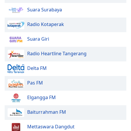
of
dialog
Suara Surabaya
window.
Escape
Radio Kotaperak
will
cancel
Suara Giri
and
close
Radio Heartline Tangerang
the
window.
Delta FM
Text
Color
Pas FM
Opacity
Elgangga FM
Baiturrahman FM
Text
Background
Mettaswara Dangdut
Color