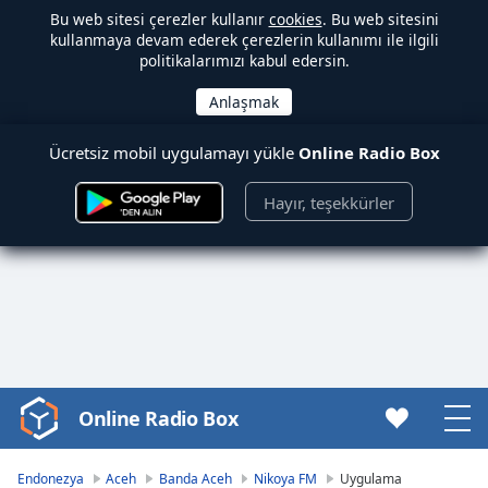
Bu web sitesi çerezler kullanır
cookies
. Bu web sitesini
kullanmaya devam ederek çerezlerin kullanımı ile ilgili
politikalarımızı kabul edersin.
Ücretsiz mobil uygulamayı yükle
Online Radio Box
Hayır, teşekkürler
Online Radio Box
Video
Player
is
Endonezya
Aceh
Banda Aceh
Nikoya FM
Uygulama