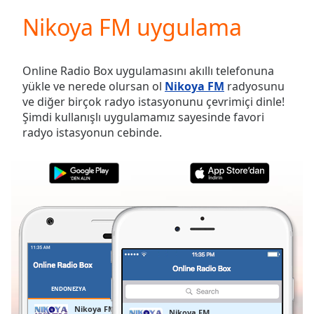
loading.
Nikoya FM uygulama
Play
Video
Play
Skip
Online Radio Box uygulamasını akıllı telefonuna
Backward
yükle ve nerede olursan ol
Nikoya FM
radyosunu
Skip
ve diğer birçok radyo istasyonunu çevrimiçi dinle!
Forward
Şimdi kullanışlı uygulamamız sayesinde favori
Mute
radyo istasyonun cebinde.
Current
Time
0:00
/
Duration
-:-
Loaded
:
0.00%
Stream
Type
LIVE
Seek to
live,
currently
ENDONEZYA
FAVORILER
behind
live
LIVE
Nikoya FM
Nikoya FM