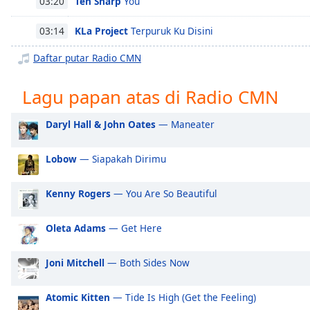
Ten Sharp
You
03:20
Chapters
Chapters
KLa Project
Terpuruk Ku Disini
03:14
Daftar putar Radio CMN
Descriptions
descriptions
Lagu papan atas di Radio CMN
off
,
selected
Daryl Hall & John Oates
— Maneater
Subtitles
Lobow
— Siapakah Dirimu
subtitles
settings
,
Kenny Rogers
— You Are So Beautiful
opens
subtitles
settings
Oleta Adams
— Get Here
dialog
subtitles
Joni Mitchell
— Both Sides Now
off
,
selected
Atomic Kitten
— Tide Is High (Get the Feeling)