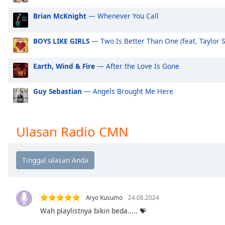
Audio
Track
Brian McKnight
— Whenever You Call
Picture-
in-
BOYS LIKE GIRLS
— Two Is Better Than One (feat. Taylor S
Picture
Fullscreen
Earth, Wind & Fire
— After the Love Is Gone
This
is
a
Guy Sebastian
— Angels Brought Me Here
modal
window.
Ulasan Radio CMN
Beginning
of
dialog
window.
Escape
will
Aryo Kusumo
24.08.2024
cancel
Wah playlistnya bikin beda..... 💝
and
close