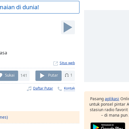
maian di dunia!
masa
Situs web
Sukai
141
Putar
1
Daftar Putar
Kontak
Pasang
aplikasi
Onli
untuk ponsel pintar
stasiun radio favori
– di mana pun
mes)