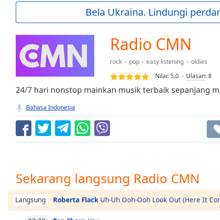
Current
Bela Ukraina. Lindungi perda
Time
0:00
/
Duration
-:-
Radio CMN
Loaded
:
0.00%
rock
pop
easy listening
oldies
0:00
Nilai:
5.0
Ulasan
:
8
Stream
Type
24/7 hari nonstop mainkan musik terbaik sepanjang 
LIVE
Seek to
Bahasa Indonesia
live,
currently
behind
live
LIVE
Remaining
Time
-
-:-
Sekarang langsung Radio CMN
1x
Playback
Roberta Flack
Uh-Uh Ooh-Ooh Look Out (Here It Co
Langsung
Rate