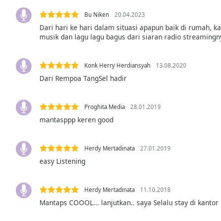
the
Bu Niken
20.04.2023
window.
Dari hari ke hari dalam situasi apapun baik di rumah, 
musik dan lagu lagu bagus dari siaran radio streaming
Text
Color
Konk Herry Herdiansyah
13.08.2020
Dari Rempoa TangSel hadir
Opacity
Proghita Media
28.01.2019
Text
mantasppp keren good
Background
Color
Herdy Mertadinata
27.01.2019
easy Listening
Opacity
Caption
Herdy Mertadinata
11.10.2018
Area
Mantaps COOOL... lanjutkan.. saya Selalu stay di kantor
Background