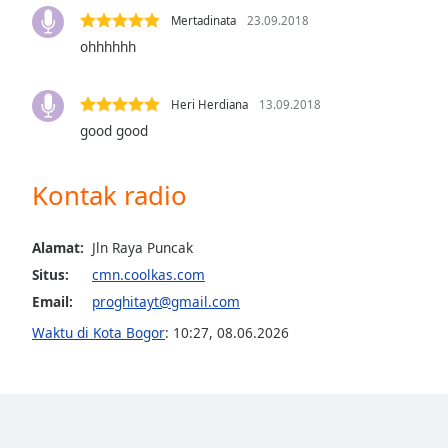
Color
Mertadinata
23.09.2018
ohhhhhh
Opacity
Heri Herdiana
13.09.2018
Font
good good
Size
Kontak radio
Text
Edge
Style
Alamat:
Jln Raya Puncak
Situs:
cmn.coolkas.com
Email:
proghitayt@gmail.com
Font
Family
Waktu di Kota Bogor
:
10:27
,
08.06.2026
Reset
Done
Close
Modal