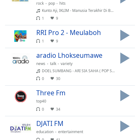
rock
pop
hits
Kunto Aji, IKLIM - Manusia Terakhir Di Bumi
Opacity
1
9
RRI Pro 2 - Meulaboh
Caption
Area
1
9
Background
Color
aradio Lhokseumawe
news
talk
variety
Opacity
DOEL SUMBANG - ARI SIA SAHA ( POP SUNDA - 2022 - RM )
0
30
Font
Three Fm
Size
top40
0
34
Text
Edge
DJATI FM
Style
education
entertainment
0
41