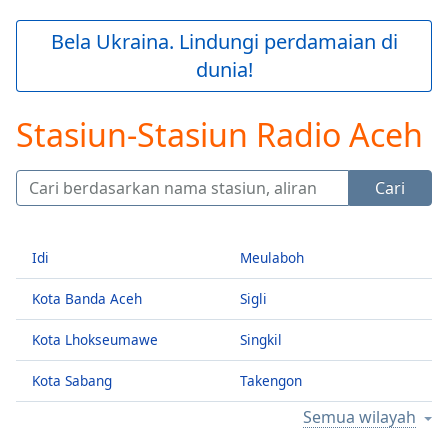
loading.
Play
Bela Ukraina. Lindungi perdamaian di
Video
dunia!
Play
Skip
Backward
Stasiun-Stasiun Radio Aceh
Skip
Forward
Mute
Cari
Current
Time
0:00
/
Duration
-:-
Idi
Meulaboh
Loaded
:
Kota Banda Aceh
Sigli
0.00%
Stream
Kota Lhokseumawe
Singkil
Type
LIVE
Seek to
Kota Sabang
Takengon
live,
currently
Semua wilayah
behind
live
LIVE