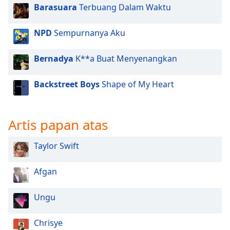
Barasuara
Terbuang Dalam Waktu
NPD
Sempurnanya Aku
Bernadya
K**a Buat Menyenangkan
Backstreet Boys
Shape of My Heart
Artis papan atas
Taylor Swift
Afgan
Ungu
Chrisye