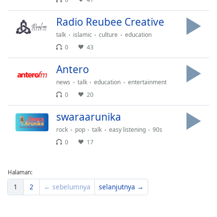
Font
Family
Radio Reubee Creative
talk
islamic
culture
education
0
43
Reset
Done
Antero
Close
Modal
news
talk
education
entertainment
Dialog
End
0
20
of
swaraarunika
dialog
window.
rock
pop
talk
easy listening
90s
0
17
Halaman:
1
2
← sebelumnya
selanjutnya →