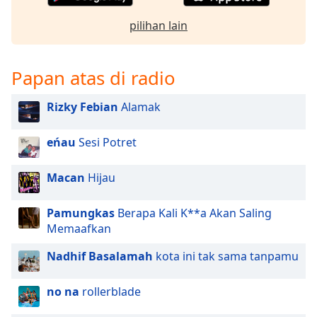
pilihan lain
Papan atas di radio
Rizky Febian
Alamak
eńau
Sesi Potret
Macan
Hijau
Pamungkas
Berapa Kali K**a Akan Saling
Memaafkan
Nadhif Basalamah
kota ini tak sama tanpamu
no na
rollerblade