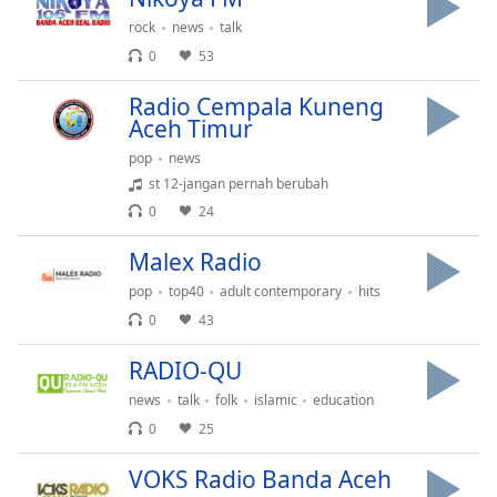
of
rock
news
talk
dialog
window.
0
53
Escape
Radio Cempala Kuneng
will
Aceh Timur
cancel
and
pop
news
close
st 12-jangan pernah berubah
the
0
24
window.
Malex Radio
Text
pop
top40
adult contemporary
hits
Color
0
43
RADIO-QU
Opacity
news
talk
folk
islamic
education
0
25
Text
Background
VOKS Radio Banda Aceh
Color