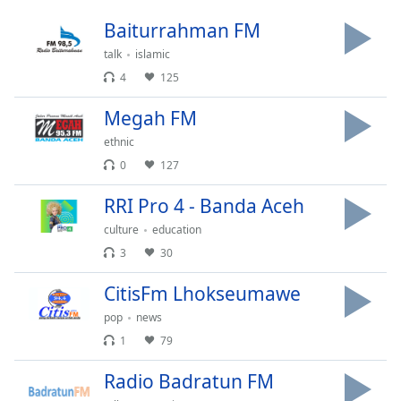
Remaining
Time
-
Baiturrahman FM
-:-
talk
islamic
4
125
1x
Playback
Megah FM
Rate
ethnic
Chapters
0
127
Chapters
RRI Pro 4 - Banda Aceh
Descriptions
culture
education
descriptions
3
30
off
,
CitisFm Lhokseumawe
selected
pop
news
Subtitles
1
79
subtitles
Radio Badratun FM
settings
,