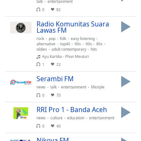
opens
talk
entertainment
subtitles
0
82
settings
dialog
Radio Komunitas Suara
subtitles
Lawas FM
off
,
rock
pop
folk
easy listening
selected
alternative
top40
90s
00s
80s
oldies
adult contemporary
hits
Audio
Ayu Kartika - Phon Meuturi
Track
1
22
Picture-
in-
Serambi FM
Picture
news
talk
entertainment
lifestyle
Fullscreen
This
0
70
is
a
RRI Pro 1 - Banda Aceh
modal
news
culture
education
entertainment
window.
0
40
Beginning
Nikoya FM