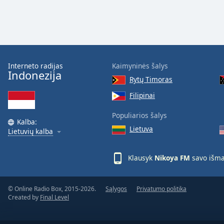
Color
Opacity
Font
Interneto radijas
Kaimyninės šalys
Size
Indonezija
Rytų Timoras
Filipinai
Text
Edge
Populiarios šalys
Kalba:
Style
Lietuva
Lietuvių kalba
Font
Klausyk
Nikoya FM
savo išm
Family
© Online Radio Box, 2015-2026.
Sąlygos
Privatumo politika
Reset
Created by
Final Level
Done
Close
Modal