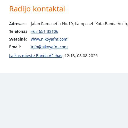
the
Radijo kontaktai
window.
Adresas:
Jalan Ramasetia No.19, Lampaseh Kota Banda Aceh,
Text
Telefonas:
+62 651 33106
Color
Svetainė:
www.nikoyafm.com
Email:
info@nikoyafm.com
Opacity
Laikas mieste Banda Ačehas
:
12:18
,
08.08.2026
Text
Background
Color
Opacity
Caption
Area
Background