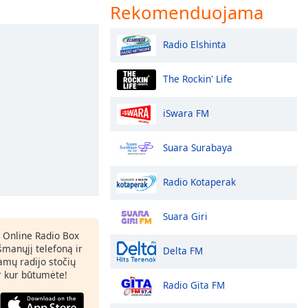
Rekomenduojama
Radio Elshinta
The Rockin' Life
iSwara FM
Suara Surabaya
Radio Kotaperak
Suara Giri
 Online Radio Box
šmanųjį telefoną ir
Delta FM
amų radijo stočių
ir kur būtumėte!
Radio Gita FM