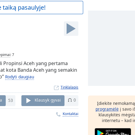
 taiką pasaulyje!
iepimai
:
7
di Propinsi Aceh yang pertama
usat kota Banda Aceh yang semakin
io”
Rodyti daugiau
Tinklalapis
ka
53
Klausyk gyvai
0
Įdiekite nemokamą
programėlė
į savo i
Kontaktai
klausykitės mėgst
internetu – kad 