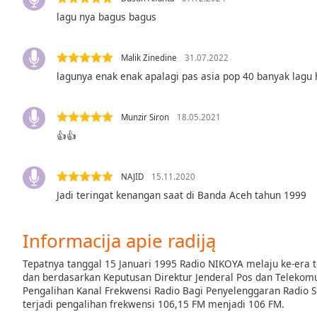
Audio
lagu nya bagus bagus
Track
Picture-
in-
Malik Zinedine
31.07.2022
Picture
lagunya enak enak apalagi pas asia pop 40 banyak lagu 
Fullscreen
This
is
Munzir Siron
18.05.2021
a
👍👍
modal
window.
NAJID
15.11.2020
Beginning
Jadi teringat kenangan saat di Banda Aceh tahun 1999
of
dialog
Informacija apie radiją
window.
Escape
Tepatnya tanggal 15 Januari 1995 Radio NIKOYA melaju ke-era te
will
dan berdasarkan Keputusan Direktur Jenderal Pos dan Telekom
cancel
Pengalihan Kanal Frekwensi Radio Bagi Penyelenggaran Radio S
and
terjadi pengalihan frekwensi 106,15 FM menjadi 106 FM.
close