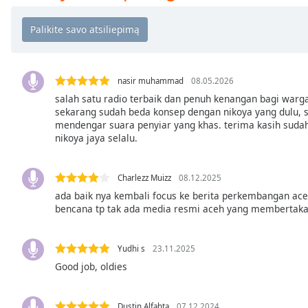
Chapters
Chapters
Descriptions
descriptions
nasir muhammad
08.05.2026
off
,
salah satu radio terbaik dan penuh kenangan bagi warg
sekarang sudah beda konsep dengan nikoya yang dulu, 
selected
mendengar suara penyiar yang khas. terima kasih suda
nikoya jaya selalu.
Subtitles
subtitles
Charlezz Muizz
08.12.2025
settings
,
opens
ada baik nya kembali focus ke berita perkembangan aceh
bencana tp tak ada media resmi aceh yang membertak
subtitles
settings
dialog
Yudhi s
23.11.2025
subtitles
Good job, oldies
off
,
selected
Dustin Alfahta
07.12.2024