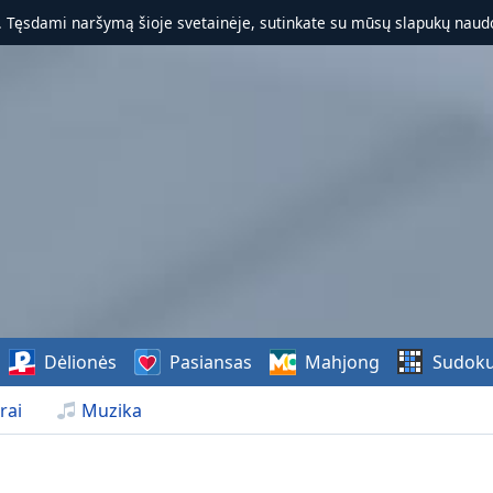
. Tęsdami naršymą šioje svetainėje, sutinkate su mūsų slapukų naudo
Dėlionės
Pasiansas
Mahjong
Sudok
rai
Muzika