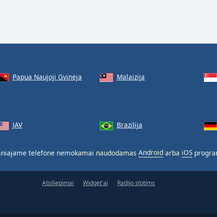
Papua Naujoji Gvinėja
Malaizija
JAV
Brazilija
aniajame telefone nemokamai naudodamas
Android
arba
iOS
progra
Atsiliepimai
Widget'ai
Radijo stotims