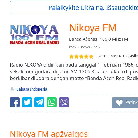
Current
Palaikykite Ukrainą. Išsaugokite
Time
0:00
/
Duration
-:-
Nikoya FM
Loaded
:
0.00%
Banda Ačehas, 106.0 MHz FM
0:00
rock
news
talk
Stream
Type
LIVE
Įvertinimas:
4.9
Atsil
Seek to
Radio NIKOYA didirikan pada tanggal 1 Februari 1986, 
live,
sekali mengudara di jalur AM 1206 Khz berlokasi di p
currently
berkibar diudara dengan motto “Banda Aceh Real Rad
behind
live
LIVE
Remaining
Bahasa Indonesia
Time
-
-:-
Patin
1x
Playback
Rate
Nikoya FM apžvalgos