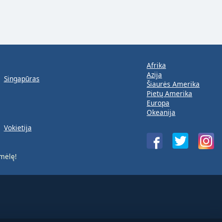
Afrika
Azija
Singapūras
Šiaurės Amerika
Pietų Amerika
Europa
Okeanija
Vokietija
mėlę!