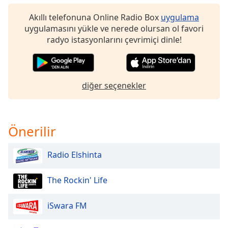
Font
Akıllı telefonuna Online Radio Box
uygulama
Family
uygulamasını yükle ve nerede olursan ol favori
radyo istasyonlarını çevrimiçi dinle!
Reset
Done
Close
Modal
diğer seçenekler
Dialog
End
of
dialog
Önerilir
window.
Radio Elshinta
The Rockin' Life
iSwara FM