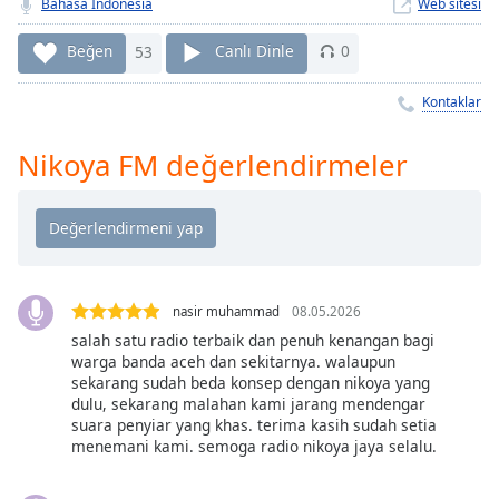
Remaining
Bahasa Indonesia
Web sitesi
Time
-
-:-
Beğen
53
Canlı Dinle
0
1x
Kontaklar
Playback
Rate
Nikoya FM değerlendirmeler
Chapters
Chapters
Descriptions
nasir muhammad
08.05.2026
descriptions
off
,
salah satu radio terbaik dan penuh kenangan bagi
warga banda aceh dan sekitarnya. walaupun
selected
sekarang sudah beda konsep dengan nikoya yang
dulu, sekarang malahan kami jarang mendengar
Subtitles
suara penyiar yang khas. terima kasih sudah setia
menemani kami. semoga radio nikoya jaya selalu.
subtitles
settings
,