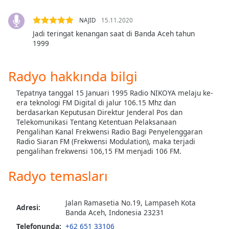
of
dialog
NAJID
15.11.2020
window.
Jadi teringat kenangan saat di Banda Aceh tahun
Escape
1999
will
cancel
and
Radyo hakkında bilgi
close
Tepatnya tanggal 15 Januari 1995 Radio NIKOYA melaju ke-
the
era teknologi FM Digital di jalur 106.15 Mhz dan
window.
berdasarkan Keputusan Direktur Jenderal Pos dan
Telekomunikasi Tentang Ketentuan Pelaksanaan
Text
Pengalihan Kanal Frekwensi Radio Bagi Penyelenggaran
Color
Radio Siaran FM (Frekwensi Modulation), maka terjadi
pengalihan frekwensi 106,15 FM menjadi 106 FM.
Opacity
Radyo temasları
Text
Jalan Ramasetia No.19, Lampaseh Kota
Adresi:
Background
Banda Aceh, Indonesia 23231
Color
Telefonunda:
+62 651 33106