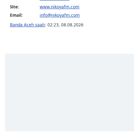
Site:
www.nikoyafm.com
Opacity
Email:
info@nikoyafm.com
Banda Aceh saati
:
02:23
,
08.08.2026
Caption
Area
Background
Color
Opacity
Font
Size
Text
Edge
Style