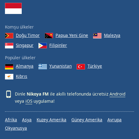
Komşu ülkeler
Doğu Timor
Papua Yeni Gine
Malezya
Singapur
Filipinler
Popüler ülkeler
Almanya
Yunanistan
Türkiye
Kıbrıs
Dinle
Nikoya FM
ile akıllı telefonunda ücretsiz
Android
veya
iOS
uygulama!
Afrika
Asya
Kuzey Amerika
Güney Amerika
Avrupa
Okyanusya