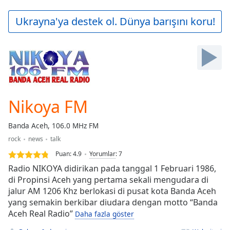
loading.
Play
Ukrayna'ya destek ol. Dünya barışını koru!
Video
Play
Skip
Backward
Skip
Forward
Mute
Current
Nikoya FM
Time
0:00
/
Banda Aceh, 106.0 MHz FM
Duration
-:-
rock
news
talk
Loaded
:
0.00%
Puan:
4.9
Yorumlar
:
7
Stream
Radio NIKOYA didirikan pada tanggal 1 Februari 1986,
Type
LIVE
di Propinsi Aceh yang pertama sekali mengudara di
jalur AM 1206 Khz berlokasi di pusat kota Banda Aceh
Seek to
live,
yang semakin berkibar diudara dengan motto “Banda
currently
Aceh Real Radio”
behind
Daha fazla göster
live
LIVE