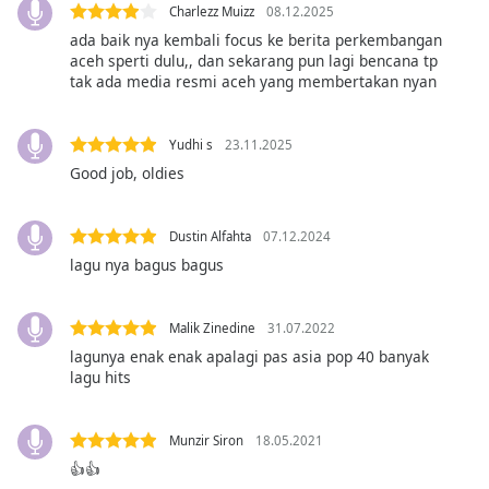
opens
Charlezz Muizz
08.12.2025
subtitles
ada baik nya kembali focus ke berita perkembangan
settings
aceh sperti dulu,, dan sekarang pun lagi bencana tp
dialog
tak ada media resmi aceh yang membertakan nyan
subtitles
off
,
selected
Yudhi s
23.11.2025
Good job, oldies
Audio
Track
Dustin Alfahta
07.12.2024
Picture-
lagu nya bagus bagus
in-
Picture
Fullscreen
This
Malik Zinedine
31.07.2022
is
lagunya enak enak apalagi pas asia pop 40 banyak
a
lagu hits
modal
window.
Munzir Siron
18.05.2021
👍👍
Beginning