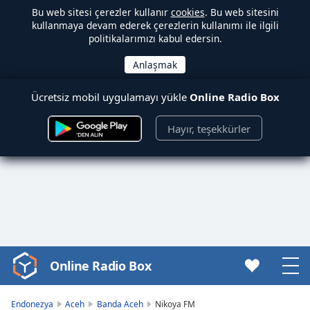
Bu web sitesi çerezler kullanır
cookies
. Bu web sitesini
kullanmaya devam ederek çerezlerin kullanımı ile ilgili
politikalarımızı kabul edersin.
Ücretsiz mobil uygulamayı yükle
Online Radio Box
Hayır, teşekkürler
Online Radio Box
Video
Player
is
Endonezya
Aceh
Banda Aceh
Nikoya FM