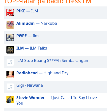
TOPP-låtar på Radio Fress FM
opens
subtitles
PIKE
— ILM
settings
dialog
subtitles
Alimudin
— Narkoba
off
,
selected
PØPE
— Ilm
Audio
Track
ILM
— ILM Talks
Picture-
ILM Stop Buang S****h Sembarangan
in-
Picture
Fullscreen
Radiohead
— High and Dry
This
is
Gigi - Nirwana
a
modal
window.
Stevie Wonder
— I Just Called To Say I Love
You
Beginning