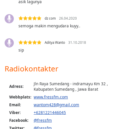
asik lagunya
Opacity
dz com
26.04.2020
semoga makin mengudara kuyy..
Caption
Area
Background
Aditya Wanto
31.10.2018
Color
sip
Opacity
Radiokontakter
Font
Jln Raya Sumedang - indramayu Km 32 ,
Adress:
Size
Kabupaten Sumedang , Jawa Barat
Webbplats:
www.fressfm.com
Text
Email:
wantom428@gmail.com
Edge
Viber:
+6281221446045
Style
Facebook:
@fressfm
Twitter:
@fressfm