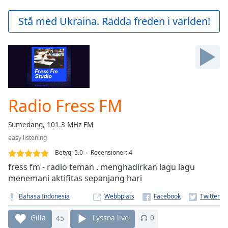
loading.
Play
Stå med Ukraina. Rädda freden i världen!
Video
Play
Skip
Backward
Skip
Forward
Mute
Current
Radio Fress FM
Time
0:00
/
Sumedang, 101.3 MHz FM
Duration
-:-
easy listening
Loaded
:
0.00%
Betyg:
5.0
Recensioner
:
4
Stream
fress fm - radio teman . menghadirkan lagu lagu
Type
LIVE
menemani aktifitas sepanjang hari
Seek to
live,
Bahasa Indonesia
Webbplats
currently
behind
Gilla
45
Lyssna live
0
live
LIVE