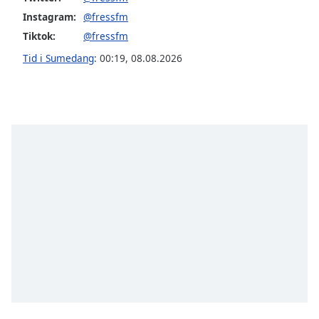
Font
Instagram:
@fressfm
Family
Tiktok:
@fressfm
Tid i Sumedang
:
00:19
,
08.08.2026
Reset
Done
Close
Modal
Dialog
End
of
dialog
window.