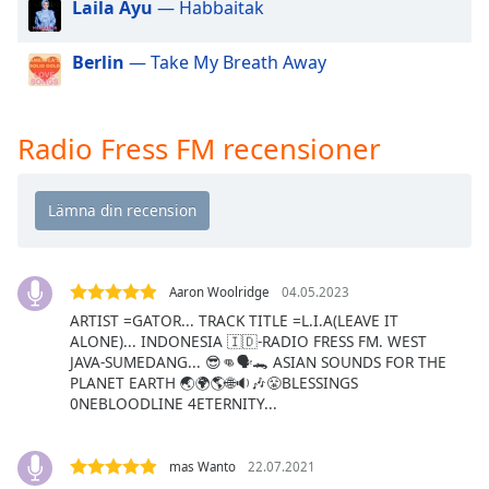
Laila Ayu
— Habbaitak
of
dialog
window.
Berlin
— Take My Breath Away
Escape
will
cancel
Radio Fress FM recensioner
and
close
the
window.
Text
Aaron Woolridge
04.05.2023
Color
ARTIST =GATOR... TRACK TITLE =L.I.A(LEAVE IT
ALONE)... INDONESIA 🇮🇩-RADIO FRESS FM. WEST
Opacity
JAVA-SUMEDANG... 😎👊🗣🐊 ASIAN SOUNDS FOR THE
PLANET EARTH 🌏🌍🌎🌐🔉🎶😤BLESSINGS
0NEBLOODLINE 4ETERNITY...
Text
Background
mas Wanto
22.07.2021
Color