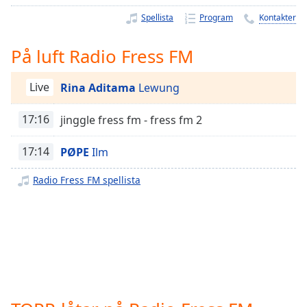
Remaining
Time
-
Spellista
Program
Kontakter
-:-
På luft Radio Fress FM
1x
Playback
Live
Rina Aditama
Lewung
Rate
Chapters
17:16
jinggle fress fm - fress fm 2
Chapters
17:14
PØPE
Ilm
Descriptions
Radio Fress FM spellista
descriptions
off
,
selected
Subtitles
subtitles
settings
,