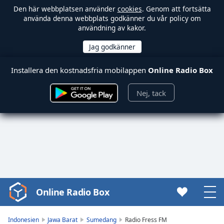
Den här webbplatsen använder
cookies
. Genom att fortsätta
använda denna webbplats godkänner du vår policy om
användning av kakor.
Installera den kostnadsfria mobilappen
Online Radio Box
Nej, tack
Online Radio Box
Video
Player
is
Indonesien
Jawa Barat
Sumedang
Radio Fress FM