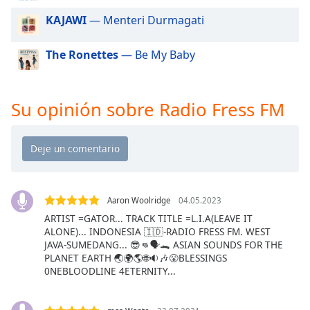
of
KAJAWI
— Menteri Durmagati
dialog
window.
Escape
The Ronettes
— Be My Baby
will
cancel
and
Su opinión sobre Radio Fress FM
close
the
window.
Text
Color
Aaron Woolridge
04.05.2023
ARTIST =GATOR... TRACK TITLE =L.I.A(LEAVE IT
Opacity
ALONE)... INDONESIA 🇮🇩-RADIO FRESS FM. WEST
JAVA-SUMEDANG... 😎👊🗣🐊 ASIAN SOUNDS FOR THE
PLANET EARTH 🌏🌍🌎🌐🔉🎶😤BLESSINGS
Text
0NEBLOODLINE 4ETERNITY...
Background
Color