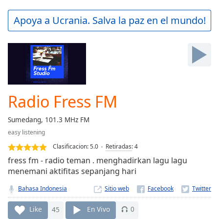
loading.
Play
Apoya a Ucrania. Salva la paz en el mundo!
Video
Play
Skip
Backward
Skip
Forward
Mute
Current
Radio Fress FM
Time
0:00
/
Sumedang, 101.3 MHz FM
Duration
-:-
easy listening
Loaded
:
0.00%
Clasificacion:
5.0
Retiradas
:
4
Stream
fress fm - radio teman . menghadirkan lagu lagu
Type
LIVE
menemani aktifitas sepanjang hari
Seek to
live,
Bahasa Indonesia
Sitio web
currently
behind
Like
45
En Vivo
0
live
LIVE