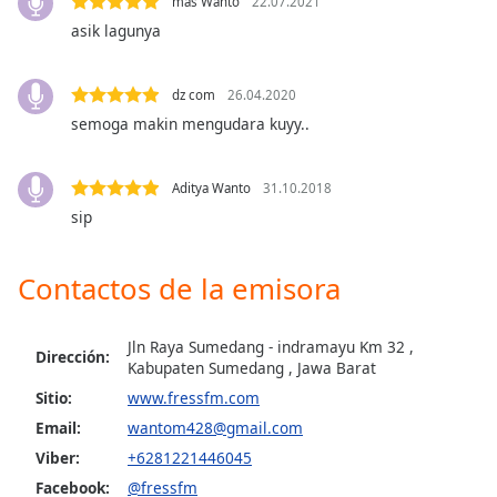
mas Wanto
22.07.2021
asik lagunya
Opacity
dz com
26.04.2020
Caption
semoga makin mengudara kuyy..
Area
Background
Color
Aditya Wanto
31.10.2018
sip
Opacity
Contactos de la emisora
Font
Size
Jln Raya Sumedang - indramayu Km 32 ,
Dirección:
Kabupaten Sumedang , Jawa Barat
Sitio:
www.fressfm.com
Text
Edge
Email:
wantom428@gmail.com
Style
Viber:
+6281221446045
Facebook:
@fressfm