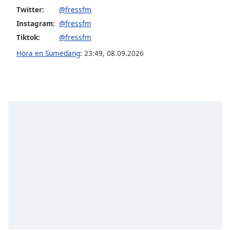
Font
Twitter:
@fressfm
Family
Instagram:
@fressfm
Tiktok:
@fressfm
Reset
Hora en Sumedang
:
23:49
,
08.09.2026
Done
Close
Modal
Dialog
End
of
dialog
window.