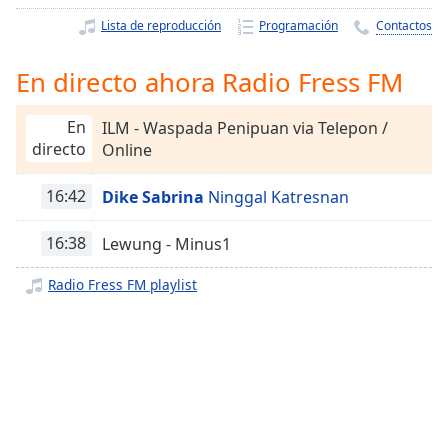
Remaining
Time
-
Lista de reproducción
Programación
Contactos
-:-
En directo ahora Radio Fress FM
1x
Playback
En
ILM - Waspada Penipuan via Telepon /
Rate
directo
Online
Chapters
16:42
Dike Sabrina
Ninggal Katresnan
Chapters
16:38
Lewung - Minus1
Descriptions
descriptions
Radio Fress FM playlist
off
,
selected
Subtitles
subtitles
settings
,