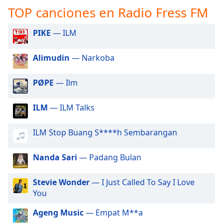
opens
TOP canciones en Radio Fress FM
subtitles
settings
PIKE
— ILM
dialog
subtitles
off
,
Alimudin
— Narkoba
selected
PØPE
— Ilm
Audio
Track
ILM
— ILM Talks
Picture-
in-
Picture
ILM Stop Buang S****h Sembarangan
Fullscreen
This
Nanda Sari
— Padang Bulan
is
a
Stevie Wonder
— I Just Called To Say I Love
modal
You
window.
Ageng Music
— Empat M**a
Beginning