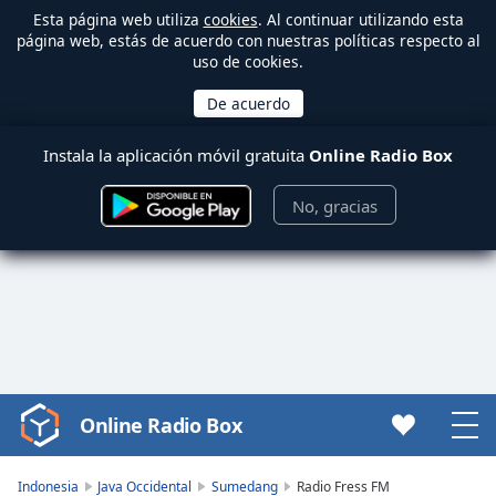
Esta página web utiliza
cookies
. Al continuar utilizando esta
página web, estás de acuerdo con nuestras políticas respecto al
uso de cookies.
Instala la aplicación móvil gratuita
Online Radio Box
No, gracias
Online Radio Box
Video
Player
is
Indonesia
Java Occidental
Sumedang
Radio Fress FM