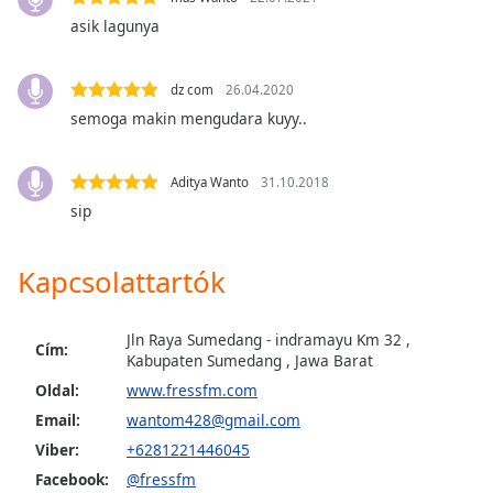
asik lagunya
Opacity
dz com
26.04.2020
Caption
semoga makin mengudara kuyy..
Area
Background
Color
Aditya Wanto
31.10.2018
sip
Opacity
Kapcsolattartók
Font
Size
Jln Raya Sumedang - indramayu Km 32 ,
Cím:
Kabupaten Sumedang , Jawa Barat
Oldal:
www.fressfm.com
Text
Email:
wantom428@gmail.com
Edge
Style
Viber:
+6281221446045
Facebook:
@fressfm