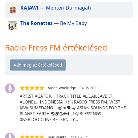
of
KAJAWI
— Menteri Durmagati
dialog
window.
Escape
The Ronettes
— Be My Baby
will
cancel
and
Radio Fress FM értékelésed
close
the
window.
Text
Color
Aaron Woolridge
04.05.2023
ARTIST =GATOR... TRACK TITLE =L.I.A(LEAVE IT
ALONE)... INDONESIA 🇮🇩-RADIO FRESS FM. WEST
Opacity
JAVA-SUMEDANG... 😎👊🗣🐊 ASIAN SOUNDS FOR THE
PLANET EARTH 🌏🌍🌎🌐🔉🎶😤BLESSINGS
0NEBLOODLINE 4ETERNITY...
Text
Background
Color
mas Wanto
22.07.2021