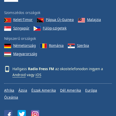
Szomszédos országok
Kelet-Timor
Pápua Új-Guinea
Malajzia
Szingapúr
Fülöp-szigetek
Népszerű országok
Németország
Románia
Szerbia
Magyarország
Hallgass
Radio Fress FM
az okostelefonodon ingyen a
Android
vagy
iOS
Afrika
Ázsia
Észak Amerika
Dél Amerika
Európa
Óceánia