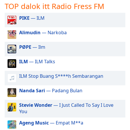
opens
TOP dalok itt Radio Fress FM
subtitles
settings
PIKE
— ILM
dialog
subtitles
off
,
Alimudin
— Narkoba
selected
PØPE
— Ilm
Audio
Track
ILM
— ILM Talks
Picture-
in-
Picture
ILM Stop Buang S****h Sembarangan
Fullscreen
This
Nanda Sari
— Padang Bulan
is
a
Stevie Wonder
— I Just Called To Say I Love
modal
You
window.
Ageng Music
— Empat M**a
Beginning