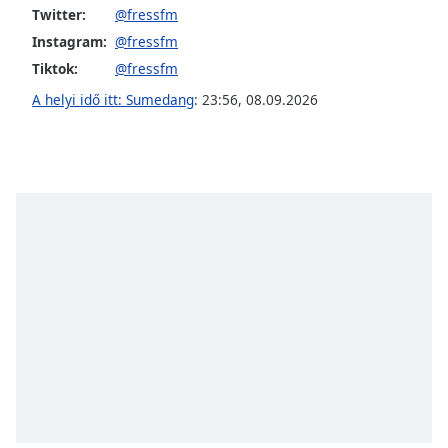
Twitter:
@fressfm
Font
Family
Instagram:
@fressfm
Tiktok:
@fressfm
A helyi idő itt: Sumedang
:
23:56
,
08.09.2026
Reset
Done
Close
Modal
Dialog
End
of
dialog
window.