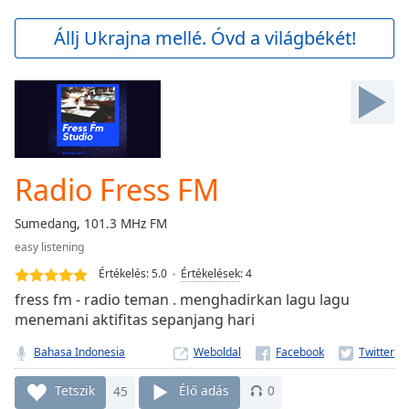
loading.
Play
Állj Ukrajna mellé. Óvd a világbékét!
Video
Play
Skip
Backward
Skip
Forward
Mute
Current
Radio Fress FM
Time
0:00
/
Sumedang, 101.3 MHz FM
Duration
-:-
easy listening
Loaded
:
0.00%
Értékelés:
5.0
Értékelések
:
4
Stream
fress fm - radio teman . menghadirkan lagu lagu
Type
LIVE
menemani aktifitas sepanjang hari
Seek to
live,
Bahasa Indonesia
Weboldal
currently
behind
Tetszik
45
Élő adás
0
live
LIVE