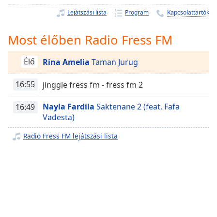
Remaining
Time
-
Lejátszási lista
Program
Kapcsolattartók
-:-
Most élőben Radio Fress FM
1x
Playback
Élő
Rina Amelia
Taman Jurug
Rate
Chapters
16:55
jinggle fress fm - fress fm 2
Chapters
Nayla Fardila
Saktenane 2 (feat. Fafa
16:49
Vadesta)
Descriptions
Radio Fress FM lejátszási lista
descriptions
off
,
selected
Subtitles
subtitles
settings
,