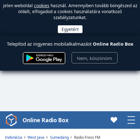
Jelen weboldal
cookies
használ. Amennyiben tovább böngészed az
oldalt, elfogadod a cookies használatára vonatkozó
szabályzatunkat.
Telepítsd az ingyenes mobilalkalmazást
Online Radio Box
Nem, köszönöm
Online Radio Box
Video
Player
is
Indonézia
West Java
Sumedang
Radio Fress FM